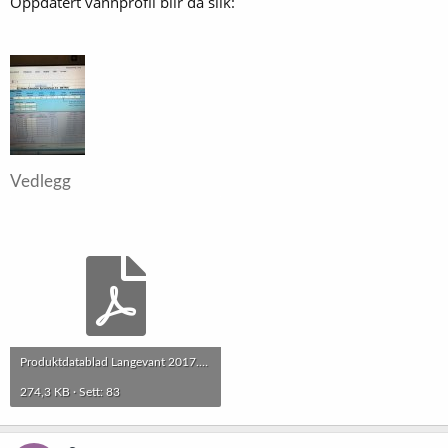
Oppdatert vannprofil blir da slik:
Vedlegg
Produktdatablad Langevant 2017.pdf
274,3 KB · Sett: 83