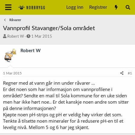
Logg inn
Registrer
Råvarer
Vannprofil Stavanger/Sola området
T
S
Robert W
1 Mar 2015
r
t
å
a
Robert W
d
r
s
t
t
d
a
a
1 Mar 2015
#1
r
t
t
o
Regner med at vann går inn under råvarer ...
e
Er det noen som har informasjon om vannprofilene i
r
området? Sendte en mail til Sola kommune for en uke siden
men har ikke hørt noe.. Er det kanskje noen andre som sitter
på denne informasjonen?
Kjøpte noen pH-strips og pH er veldig høy virker det som.
Tenkte å tilsette noen mineraler for å redusere pH-en til et
levelig nivå. Mellom 5 og 6 har jeg skjønt.