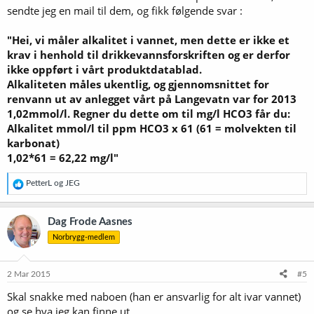
sendte jeg en mail til dem, og fikk følgende svar :
"Hei, vi måler alkalitet i vannet, men dette er ikke et
krav i henhold til drikkevannsforskriften og er derfor
ikke oppført i vårt produktdatablad.
Alkaliteten måles ukentlig, og gjennomsnittet for
renvann ut av anlegget vårt på Langevatn var for 2013
1,02mmol/l. Regner du dette om til mg/l HCO3 får du:
Alkalitet mmol/l til ppm HCO3 x 61 (61 = molvekten til
karbonat)
1,02*61 = 62,22 mg/l"
R
PetterL
og
JEG
e
a
k
Dag Frode Aasnes
s
Norbrygg-medlem
j
o
n
e
2 Mar 2015
#5
r
Skal snakke med naboen (han er ansvarlig for alt ivar vannet)
:
og se hva jeg kan finne ut