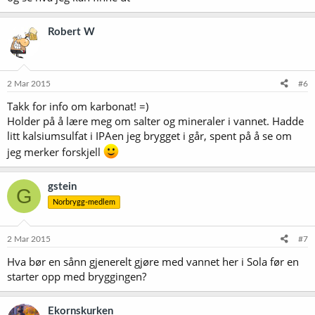
Robert W
2 Mar 2015
#6
Takk for info om karbonat! =)
Holder på å lære meg om salter og mineraler i vannet. Hadde
litt kalsiumsulfat i IPAen jeg brygget i går, spent på å se om
jeg merker forskjell
gstein
G
Norbrygg-medlem
2 Mar 2015
#7
Hva bør en sånn gjenerelt gjøre med vannet her i Sola før en
starter opp med bryggingen?
Ekornskurken