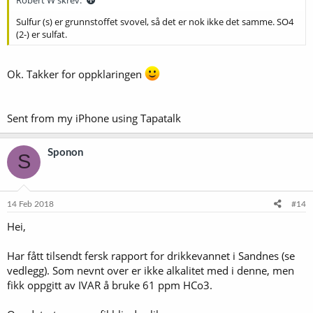
Robert W skrev:
Sulfur (s) er grunnstoffet svovel, så det er nok ikke det samme. SO4
(2-) er sulfat.
Ok. Takker for oppklaringen
Sent from my iPhone using Tapatalk
Sponon
S
14 Feb 2018
#14
Hei,
Har fått tilsendt fersk rapport for drikkevannet i Sandnes (se
vedlegg). Som nevnt over er ikke alkalitet med i denne, men
fikk oppgitt av IVAR å bruke 61 ppm HCo3.