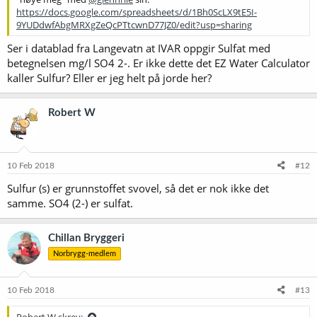
https://docs.google.com/spreadsheets/d/1Bh0ScLX9tE5I-
9YUDdwfAbgMRXgZeQcPTtcwnD77JZ0/edit?usp=sharing
Ser i datablad fra Langevatn at IVAR oppgir Sulfat med
betegnelsen mg/l SO4 2-. Er ikke dette det EZ Water Calculator
kaller Sulfur? Eller er jeg helt på jorde her?
Robert W
10 Feb 2018
#12
Sulfur (s) er grunnstoffet svovel, så det er nok ikke det
samme. SO4 (2-) er sulfat.
Chillan Bryggeri
Norbrygg-medlem
10 Feb 2018
#13