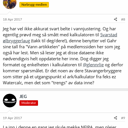
Norbrygg-medlem
18 Apr 2017
#8
Jeg har vel ikke akkurat svart belte i vannjustering. Og har
egentlig prøvd meg så smått med kalkulatoren til
Svarstad
ølbryggerlaug
(takk til deg/dere!), denne benytter vel Gahr
sine tall fra "Vann artikkelen" på medlemssiden her som jeg
også har lest. Men så leser jeg at disse dataene ikke
nødvendigvis helt oppdaterte her inne. Dog digger jeg
formatet og enkelheten i kalkulatoren til
@glennrlie
og derfor
kommer spørsmålet. Er det noen av dere Stavangerbryggere
som sitter på et utgangspunkt xl ark/kalkulator fra feks ez
Watercalc, men det som "trengs" av data inne?
JEG
Moderator
19 Apr 2017
#9
La inn i denne en gang jeg skule mekke NEIPA, men pleier