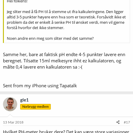
Hei folkens!
Jeg sliter med å få PH til å stemme ut ifra kalkuleringene. Den ligger
alltid 3-5 punkter høyere enn hva som er teoretisk. Forsåvidt ikke et
problem da det er enkelt å senke PH til ønsket verdi, men vil gjerne
forstå hvorfor det ikke stemmer.
Noen andre enn meg som sliter med det samme?
Samme her, bare at faktisk pH endte 4-5 punkter lavere enn
beregnet. Tilsatte 15ml melkesyre ihht ez kalkulatoren, og
målte 0,4 lavere enn kalkulatoren sa :-(
Sent from my iPhone using Tapatalk
gle1
Norbrygg-medlem
13 Mar 2018
#17
Hvilket PH-meter bruker dere? Det kan være store variasjoner