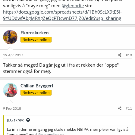
vanligvis å "nøye meg" med
@glennrlie
sin:
https://docs.google.com/spreadsheets/d/1Bh0ScLX9tE5I-
9YUDdwfAbgMRXgZeQcPTtcwnD77JZ0/edit?usp=sharing
Ekornskurken
Norbrygg-medlem
19 Apr 2017
#10
Takker så meget! Da går jeg ut i fra at rekken der "oppe"
stemmer også for meg.
Chillan Bryggeri
Norbrygg-medlem
9 Feb 2018
#11
JEG skrev:
La inn i denne en gang jeg skule mekke NEIPA, men pleier vanligvis å
"nøye meg" med
@glennrlie
sin: