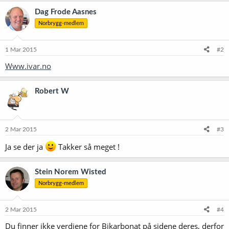
Dag Frode Aasnes
Norbrygg-medlem
1 Mar 2015
#2
Www.ivar.no
Robert W
2 Mar 2015
#3
Ja se der ja
Takker så meget !
Stein Norem Wisted
Norbrygg-medlem
2 Mar 2015
#4
Du finner ikke verdiene for Bikarbonat på sidene deres, derfor