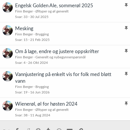
Engelsk Golden Ale, sommerøl 2025
l
Finn Berger
Øltyper og øl generelt
Svar
33
30 Jul 2025
i
s
Mesking
t
l
Finn Berger
Brygging
r
Svar
15
21 Feb 2025
i
e
s
t
Om å lage, endre og justere oppskrifter
t
l
Finn Berger
Generelt og nybegynnerspørsmål
r
Svar
4
26 Okt 2024
i
e
s
t
Vannjustering på enkelt vis for folk med bløtt
t
l
vann
r
i
Finn Berger
Brygging
e
s
Svar
19
16 Jun 2026
t
t
Wienerøl, øl for høsten 2024
r
l
Finn Berger
Øltyper og øl generelt
e
Svar
38
11 Aug 2024
i
t
s
t