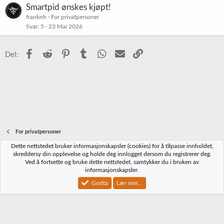
Smartpid ønskes kjøpt!
franknh
For privatpersoner
Svar
5
23 Mai 2026
Facebook
Reddit
Pinterest
Tumblr
WhatsApp
E-post
Link
Del:
For privatpersoner
Dette nettstedet bruker informasjonskapsler (cookies) for å tilpasse innholdet,
Norbrygg-default
skreddersy din opplevelse og holde deg innlogget dersom du registrerer deg.
Ved å fortsette og bruke dette nettstedet, samtykker du i bruken av
Kontakt oss
Vilkår og regler
Personvernregler
Hjelp
Hjem
R
informasjonskapsler.
S
S
Godta
Lær mer...
®
Community platform by XenForo
© 2010-2023 XenForo Ltd.