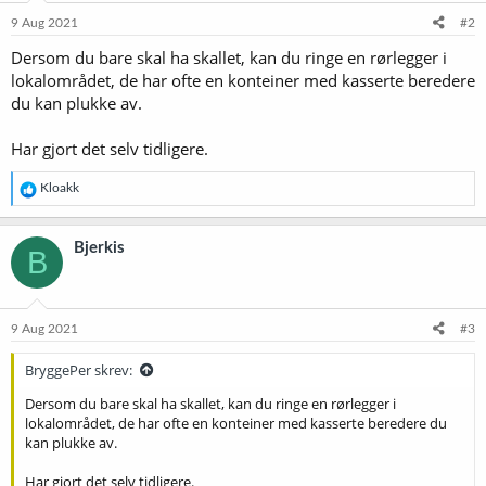
9 Aug 2021
#2
Dersom du bare skal ha skallet, kan du ringe en rørlegger i
lokalområdet, de har ofte en konteiner med kasserte beredere
du kan plukke av.
Har gjort det selv tidligere.
R
Kloakk
e
a
k
Bjerkis
B
s
j
o
n
e
9 Aug 2021
#3
r
:
BryggePer skrev:
Dersom du bare skal ha skallet, kan du ringe en rørlegger i
lokalområdet, de har ofte en konteiner med kasserte beredere du
kan plukke av.
Har gjort det selv tidligere.