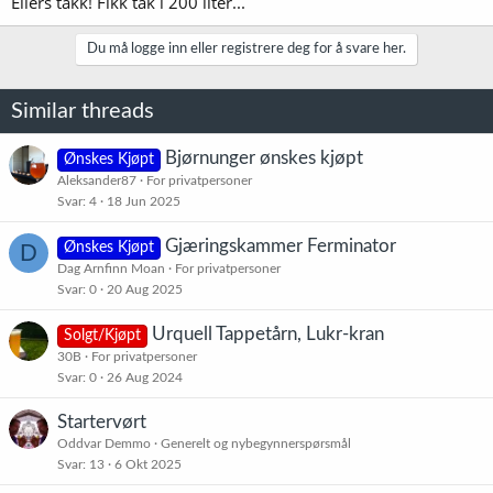
Ellers takk! Fikk tak i 200 liter...
Du må logge inn eller registrere deg for å svare her.
Similar threads
Bjørnunger ønskes kjøpt
Ønskes Kjøpt
Aleksander87
For privatpersoner
Svar
4
18 Jun 2025
Gjæringskammer Ferminator
D
Ønskes Kjøpt
Dag Arnfinn Moan
For privatpersoner
Svar
0
20 Aug 2025
Urquell Tappetårn, Lukr-kran
Solgt/Kjøpt
30B
For privatpersoner
Svar
0
26 Aug 2024
Startervørt
Oddvar Demmo
Generelt og nybegynnerspørsmål
Svar
13
6 Okt 2025