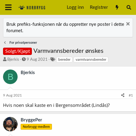
Logg inn
Registrer
Bruk prefiks-funksjonen når du oppretter nye poster i dette
forumet.
For privatpersoner
Varmvannsbereder ønskes
Solgt/Kjøpt
T
S
S
Bjerkis
9 Aug 2021
bereder
varmtvannsbereder
r
t
t
å
a
i
Bjerkis
B
d
r
k
s
t
k
t
d
o
a
a
r
9 Aug 2021
#1
r
t
d
t
o
Hvis noen skal kaste en i Bergensområdet (Lindås)?
e
r
BryggePer
Norbrygg-medlem