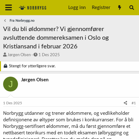
Logg inn
Registrer
Fra Norbrygg.no
Vil du bli øldommer? Vi gjennomfører
avsluttende dommereksamen i Oslo og
Kristiansand i februar 2026
T
S
Jørgen Olsen
1 Des 2025
r
t
å
a
Stengt for ytterligere svar.
d
r
s
t
Jørgen Olsen
J
t
d
a
a
r
t
t
o
1 Des 2025
#1
e
r
Norbrygg utdanner og trener øldommere, og vedlikeholder
definisjonene av øltyper som brukes i konkurranser. For å bli
Norbrygg-sertifisert øldommer, må du først gjennomføre et
nettbasert teorikurs med en todelt eksamen (ølbrygging og
typedefinisjoner). Deretter kan du melde deg på en