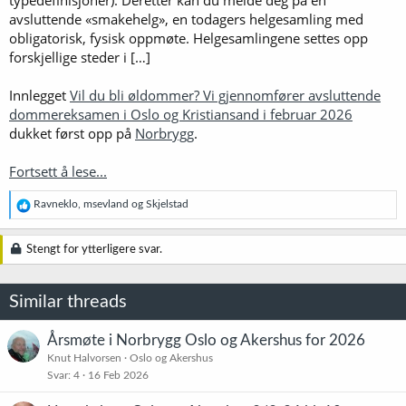
avsluttende «smakehelg», en todagers helgesamling med
obligatorisk, fysisk oppmøte. Helgesamlingene settes opp
forskjellige steder i […]
Innlegget
Vil du bli øldommer? Vi gjennomfører avsluttende
dommereksamen i Oslo og Kristiansand i februar 2026
dukket først opp på
Norbrygg
.
Fortsett å lese...
R
Ravneklo
,
msevland
og
Skjelstad
e
a
k
Stengt for ytterligere svar.
s
j
o
Similar threads
n
e
r
Årsmøte i Norbrygg Oslo og Akershus for 2026
:
Knut Halvorsen
Oslo og Akershus
Svar
4
16 Feb 2026