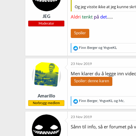
n
Og jeg visste ikke at jeg kunne sk
e
r
Aldri
tenkt
på
det
.....
JEG
:
Moderator
Spoiler
R
Finn Berger
og
YngveKL
e
a
k
23 Nov 2019
s
j
Men klarer du å legge inn vide
o
Spoiler:
denne karen
n
e
r
Amarillo
:
R
Finn Berger
,
YngveKL
og
Mc.
Norbrygg-medlem
e
a
k
23 Nov 2019
s
j
Sånn til info, så er forumet på 
o
n