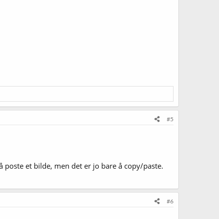
#5
å poste et bilde, men det er jo bare å copy/paste.
#6