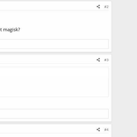
#2
et magisk?
#3
#4