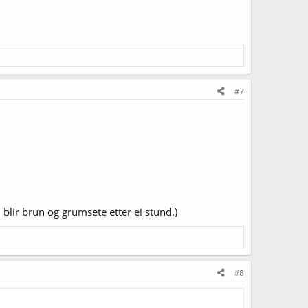
#7
 blir brun og grumsete etter ei stund.)
#8