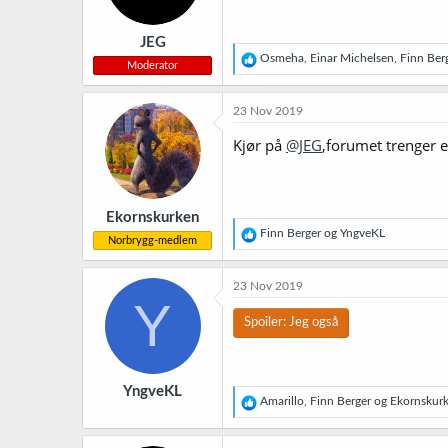
e
r
JEG
:
R
Osmeha
,
Einar Michelsen
,
Finn Ber
Moderator
e
a
k
23 Nov 2019
s
j
Kjør på
@JEG
,forumet trenger e
o
n
e
r
Ekornskurken
:
R
Finn Berger
og
YngveKL
Norbrygg-medlem
e
a
k
23 Nov 2019
s
Y
j
Spoiler:
Jeg også
o
n
e
r
YngveKL
:
R
Amarillo
,
Finn Berger
og
Ekornskur
e
a