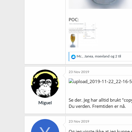
POC:
R
Mc.
,
Janea
,
msevland
og 2 til
e
a
k
23 Nov 2019
s
j
o
n
e
r
Se der. Jeg har alltid brukt "c
Miguel
:
Du verden. Fremtiden er nå.
23 Nov 2019
Og jeg visste ikke at jeg kunne