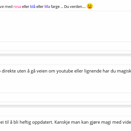
rive med
rosa
eller
blå
eller
lilla
farge ... Du verden....
o direkte uten å gå veien om youtube eller lignende har du magis
vei til å bli heftig oppdatert. Kanskje man kan gjøre magi med vide