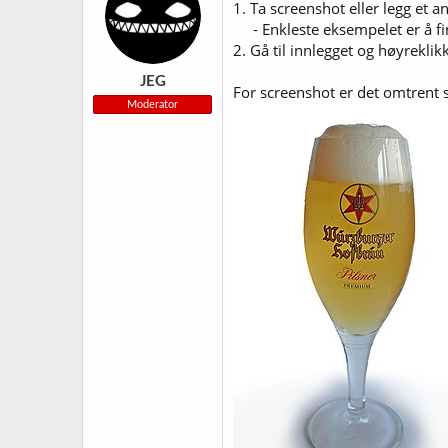
j
1. Ta screenshot eller legg et an
o
- Enkleste eksempelet er å fi
n
2. Gå til innlegget og høyreklikk
e
r
JEG
:
For screenshot er det omtrent
Moderator