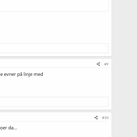
#9
ke evner på linje med
#10
oer da...