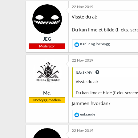
22 Nov 2019
Visste du at:
Du kan lime et bilde (f. eks. sc
JEG
R
Kari R
og
loebrygg
Moderator
e
a
k
22 Nov 2019
s
j
JEG skrev:
o
n
Visste du at:
e
r
Du kan lime et bilde (f. eks. scree
Mc.
:
Norbrygg-medlem
Jammen hvordan?
R
erikraude
e
a
k
22 Nov 2019
s