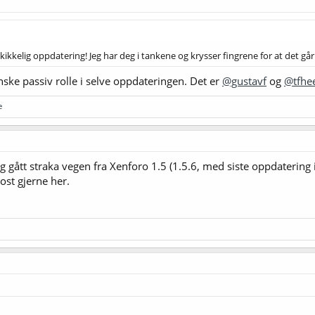
kikkelig oppdatering! Jeg har deg i tankene og krysser fingrene for at det går 
nske passiv rolle i selve oppdateringen. Det er
@gustavf
og
@tfhe
e
og gått straka vegen fra Xenforo 1.5 (1.5.6, med siste oppdatering 
ost gjerne her.