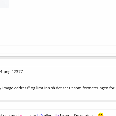
opy image address" og limt inn så det ser ut som formateringen for 
 skrive med
rosa
eller
blå
eller
lilla
farge ... Du verden....