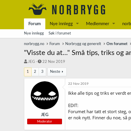
Forum
Nye innlegg
Medlemmer
norb
Nye innlegg
Søk i forumet
norbrygg.no
Forum
Norbrygg og generelt
Om forumet
"Visste du at..." Små tips, triks og 
T
S
JEG
22 Nov 2019
r
t
1
2
3
Neste
å
a
d
r
s
t
22 Nov 2019
t
d
Ikke alle tips og triks er verdt
a
a
r
t
t
o
EDIT:
e
Forumet har tatt et stort steg, 
r
JEG
er nok nytt. Finner du noe, så p
Moderator