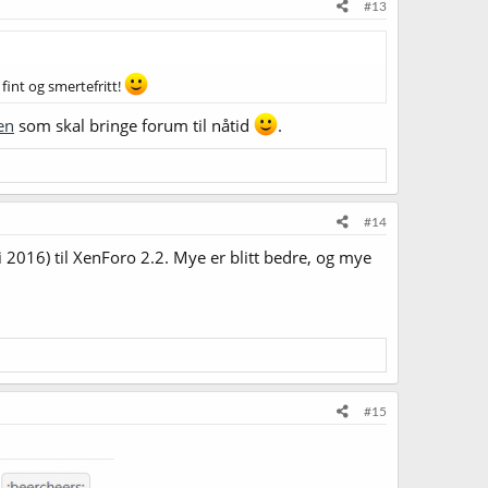
#13
fint og smertefritt!
en
som skal bringe forum til nåtid
.
#14
i 2016) til XenForo 2.2. Mye er blitt bedre, og mye
#15