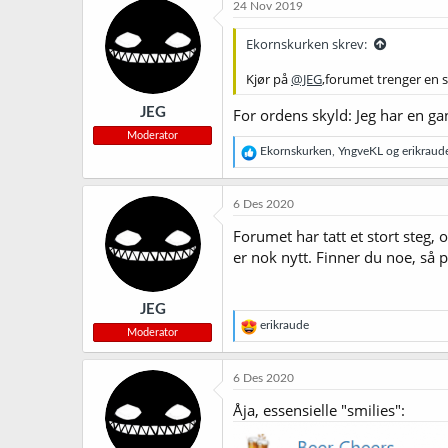
k
24 Nov 2019
s
j
Ekornskurken skrev:
o
n
Kjør på
@JEG
,forumet trenger en s
e
r
JEG
For ordens skyld: Jeg har en ga
:
Moderator
R
Ekornskurken
,
YngveKL
og
erikraud
e
a
k
6 Des 2020
s
j
Forumet har tatt et stort steg, 
o
er nok nytt. Finner du noe, så p
n
e
r
JEG
:
R
erikraude
Moderator
e
a
k
6 Des 2020
s
j
Åja, essensielle "smilies":
o
n