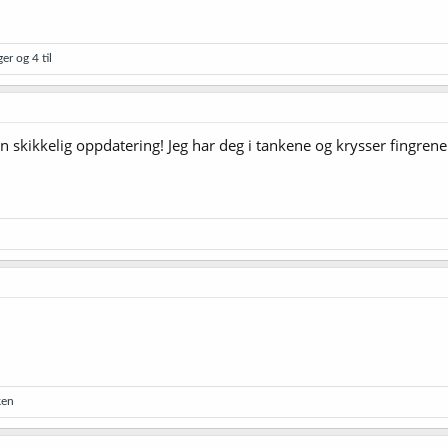
ger
og 4 til
n skikkelig oppdatering! Jeg har deg i tankene og krysser fingrene f
ken