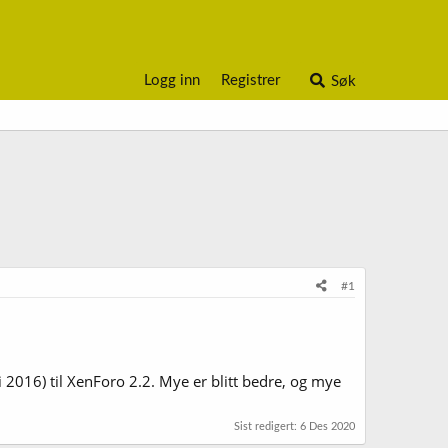
Logg inn
Registrer
Søk
#1
i 2016) til XenForo 2.2. Mye er blitt bedre, og mye
Sist redigert:
6 Des 2020