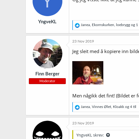
Y
YngveKL
R
Janea
,
Ekornskurken
,
loebrygg
og 1 
e
a
k
23 Nov 2019
s
j
Jeg sleit med å kopiere inn bild
o
n
e
r
Finn Berger
:
Moderator
Men någikk det fint! (Bildet er 
R
Janea
,
Vinnes Ølet
,
Kloakk
og 4 til
e
a
k
23 Nov 2019
s
j
YngveKL skrev:
o