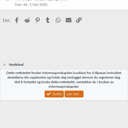
r
Svar
46
1 Mar 2026
i
e
s
t
t
Facebook
Reddit
Pinterest
Tumblr
WhatsApp
E-post
Link
Del:
r
e
t
Hordaland
Dette nettstedet bruker informasjonskapsler (cookies) for å tilpasse innholdet,
Norbrygg-default
skreddersy din opplevelse og holde deg innlogget dersom du registrerer deg.
Ved å fortsette og bruke dette nettstedet, samtykker du i bruken av
Kontakt oss
Vilkår og regler
Personvernregler
Hjelp
Hjem
R
informasjonskapsler.
S
S
Godta
Lær mer...
®
Community platform by XenForo
© 2010-2023 XenForo Ltd.