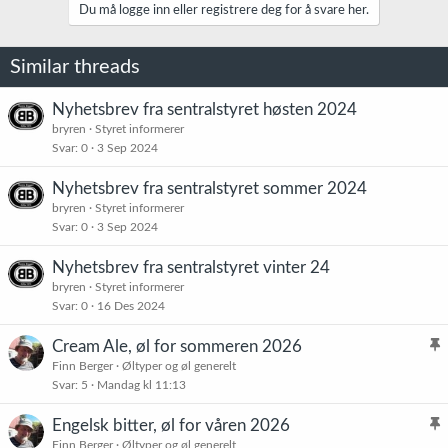
k
Du må logge inn eller registrere deg for å svare her.
s
j
o
Similar threads
n
e
r
Nyhetsbrev fra sentralstyret høsten 2024
:
bryren
Styret informerer
Svar
0
3 Sep 2024
Nyhetsbrev fra sentralstyret sommer 2024
bryren
Styret informerer
Svar
0
3 Sep 2024
Nyhetsbrev fra sentralstyret vinter 24
bryren
Styret informerer
Svar
0
16 Des 2024
Cream Ale, øl for sommeren 2026
l
Finn Berger
Øltyper og øl generelt
Svar
5
Mandag kl 11:13
i
s
Engelsk bitter, øl for våren 2026
t
l
Finn Berger
Øltyper og øl generelt