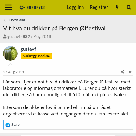
Logg inn
Registrer
Hordaland
Vit hva du drikker på Bergen Ølfestival
T
S
gustavf
27 Aug 2018
r
t
å
a
gustavf
d
r
Norbrygg-medlem
s
t
t
d
a
a
27 Aug 2018
#1
r
t
t
o
I år som i fjor er Vot hva du drikker på Bergen Ølfestival med
e
laboratorie og informasjonsmateriell. Lurer du på hvor sterkt
r
ølet ditt er, så har du mulighet til å få målt det på festivalen.
Ettersom det ikke er lov å ta med øl inn på området,
organiserer vi ei kasse ved inngangen der du kan levere ølet.
R
Staro
e
a