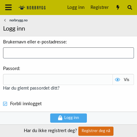
Logg inn
Registrer
norbrygg.no
Logg inn
Brukernavn eller e-postadresse
Passord
Vis
Har du glemt passordet ditt?
Forbli innlogget
Logg inn
Har du ikke registrert deg?
Registrer deg nå