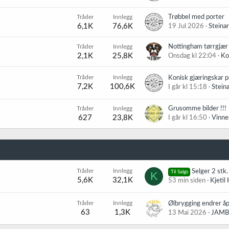
Tråder
Innlegg
Trøbbel med porter
6,1K
76,6K
19 Jul 2026
Steina
Tråder
Innlegg
Nottingham tørrgjær
2,1K
25,8K
Onsdag kl 22:04
Ko
Tråder
Innlegg
Konisk gjæringskar p
7,2K
100,6K
I går kl 15:18
Stein
Tråder
Innlegg
Grusomme bilder !!!
627
23,8K
I går kl 16:50
Vinne
Tråder
Innlegg
Selger 2 stk. Vestbr
Til Salgs
K
5,6K
32,1K
53 min siden
Kjetil
Tråder
Innlegg
63
1,3K
13 Mai 2026
JAMBO