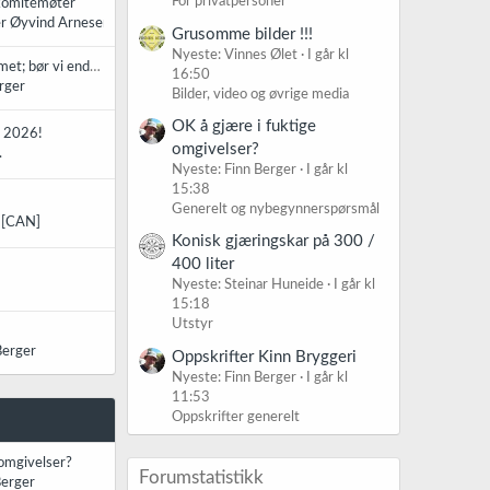
For privatpersoner
komitémøter
r Øyvind Arnesen
Grusomme bilder !!!
Nyeste: Vinnes Ølet
I går kl
Organisering av forumet; bør vi endre noe?
16:50
rger
Bilder, video og øvrige media
OK å gjære i fuktige
g 2026!
omgivelser?
.
Nyeste: Finn Berger
I går kl
15:38
Generelt og nybegynnerspørsmål
 [CAN]
Konisk gjæringskar på 300 /
400 liter
Nyeste: Steinar Huneide
I går kl
15:18
Utstyr
Berger
Oppskrifter Kinn Bryggeri
Nyeste: Finn Berger
I går kl
11:53
Oppskrifter generelt
 omgivelser?
Forumstatistikk
Berger