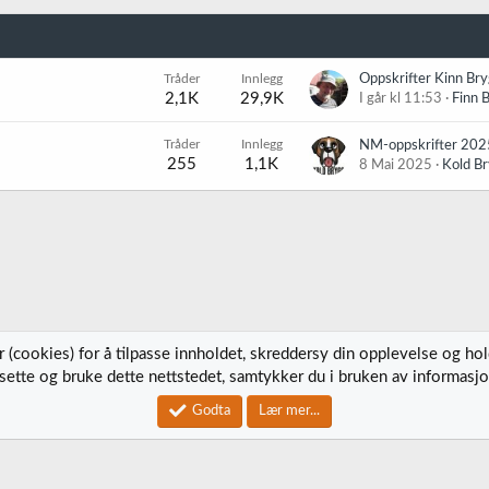
Tråder
Innlegg
Oppskrifter Kinn Bry
2,1K
29,9K
I går kl 11:53
Finn 
Tråder
Innlegg
NM-oppskrifter 202
255
1,1K
8 Mai 2025
Kold B
 (cookies) for å tilpasse innholdet, skreddersy din opplevelse og ho
tsette og bruke dette nettstedet, samtykker du i bruken av informasjo
Kontak
Godta
Lær mer...
®
Community platform by XenForo
© 2010-2023 XenForo Ltd.