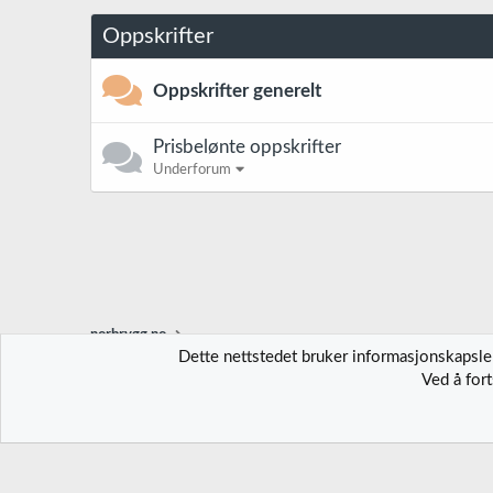
Oppskrifter
Oppskrifter generelt
Prisbelønte oppskrifter
Underforum
norbrygg.no
Dette nettstedet bruker informasjonskapsler
Ved å for
Norbrygg-default