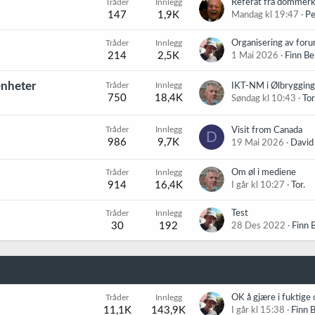
Tråder
Innlegg
Referat fra dommer
147
1,9K
Mandag kl 19:47
Pe
Tråder
Innlegg
214
2,5K
1 Mai 2026
Finn Be
enheter
Tråder
Innlegg
IKT-NM i Ølbryggin
750
18,4K
Søndag kl 10:43
Tor
Tråder
Innlegg
Visit from Canada
D
986
9,7K
19 Mai 2026
David
Tråder
Innlegg
Om øl i mediene
914
16,4K
I går kl 10:27
Tor.
Tråder
Innlegg
Test
30
192
28 Des 2022
Finn 
Tråder
Innlegg
OK å gjære i fuktige
11,1K
143,9K
I går kl 15:38
Finn 