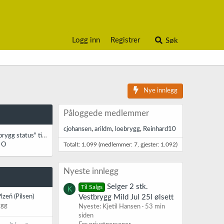
Logg inn
Registrer
Søk
Nye innlegg
Påloggede medlemmer
cjohansen
arildm
loebrygg
Reinhard10
Rabattkoder og "Norbrygg status" til 2030
 O
Totalt: 1.099 (medlemmer: 7, gjester: 1.092)
Nyeste innlegg
Selger 2 stk.
Til Salgs
K
Plzeň (Pilsen)
Vestbrygg Mild Jul 25l ølsett
ygg
Nyeste: Kjetil Hansen
53 min
siden