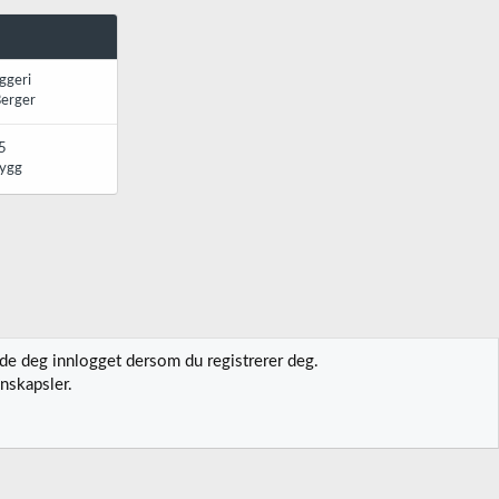
ggeri
Berger
5
rygg
lde deg innlogget dersom du registrerer deg.
nskapsler.
t oss
Vilkår og regler
Personvernregler
Hjelp
Hjem
R
S
S