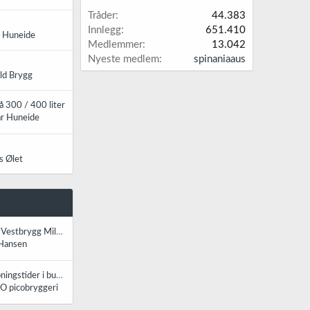
Tråder
44.383
Innlegg
651.410
r Huneide
Medlemmer
13.042
Nyeste medlem
spinaniaaus
ld Brygg
å 300 / 400 liter
ar Huneide
s Ølet
ygg Mild Jul 25l ølsett
 Hansen
Ølbrygging endrer åpningstider i butikk
 picobryggeri