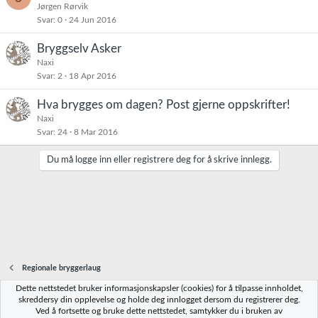
Jørgen Rørvik
Svar
0
24 Jun 2016
Bryggselv Asker
Naxi
Svar
2
18 Apr 2016
Hva brygges om dagen? Post gjerne oppskrifter!
Naxi
Svar
24
8 Mar 2016
Du må logge inn eller registrere deg for å skrive innlegg.
Regionale bryggerlaug
Dette nettstedet bruker informasjonskapsler (cookies) for å tilpasse innholdet,
Norbrygg-default
skreddersy din opplevelse og holde deg innlogget dersom du registrerer deg.
Ved å fortsette og bruke dette nettstedet, samtykker du i bruken av
R