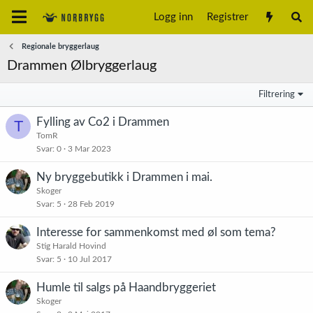
Logg inn
Registrer
Regionale bryggerlaug
Drammen Ølbryggerlaug
Filtrering
Fylling av Co2 i Drammen
T
TomR
Svar
0
3 Mar 2023
Ny bryggebutikk i Drammen i mai.
Skoger
Svar
5
28 Feb 2019
Interesse for sammenkomst med øl som tema?
Stig Harald Hovind
Svar
5
10 Jul 2017
Humle til salgs på Haandbryggeriet
Skoger