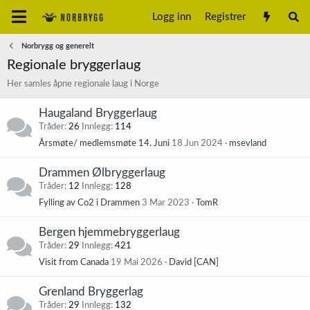
Logg inn
Registrer
Norbrygg og generelt
Regionale bryggerlaug
Her samles åpne regionale laug i Norge
Haugaland Bryggerlaug
Tråder
26
Innlegg
114
Årsmøte/ medlemsmøte 14. Juni
18 Jun 2024
msevland
Drammen Ølbryggerlaug
Tråder
12
Innlegg
128
Fylling av Co2 i Drammen
3 Mar 2023
TomR
Bergen hjemmebryggerlaug
Tråder
29
Innlegg
421
Visit from Canada
19 Mai 2026
David [CAN]
Grenland Bryggerlag
Tråder
29
Innlegg
132