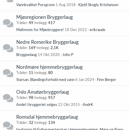
Vannkvalitet Porsgrunn
1 Aug 2018
Kjetil Skogly Kristiansen
Mjøsregionen Bryggerlaug
Tråder
49
Innlegg
417
Maltmons for Mjøsbryggere!
18 Des 2022
erikraude
Nedre Romerike Bryggerlaug
Tråder
169
Innlegg
2,1K
Bryggeelaug
14 Okt 2020
John P
Nordmøre hjemmebryggerlaug
Tråder
15
Innlegg
80
Starsan. Blandingsforhold med vann
6 Jan 2024
Finn Berger
Oslo Amatørbryggerlaug
Tråder
98
Innlegg
957
Andel i bryggeriet selges
22 Okt 2015
Andr€
Romsdal hjemmebryggarlaug
Tråder
32
Innlegg
134
Invitasjon til Fylkesmesterskap i hjemmebrygging, Møre og Romsdal.