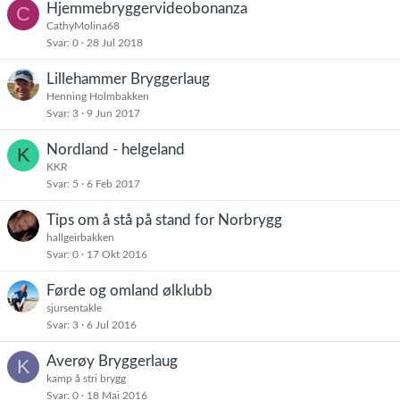
Hjemmebryggervideobonanza
C
CathyMolina68
Svar
0
28 Jul 2018
Lillehammer Bryggerlaug
Henning Holmbakken
Svar
3
9 Jun 2017
Nordland - helgeland
K
KKR
Svar
5
6 Feb 2017
Tips om å stå på stand for Norbrygg
hallgeirbakken
Svar
0
17 Okt 2016
Førde og omland ølklubb
sjursentakle
Svar
3
6 Jul 2016
Averøy Bryggerlaug
K
kamp å stri brygg
Svar
0
18 Mai 2016