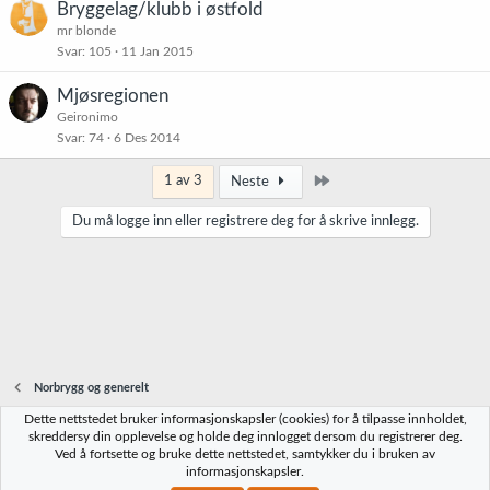
Bryggelag/klubb i østfold
mr blonde
Svar
105
11 Jan 2015
Mjøsregionen
Geironimo
Svar
74
6 Des 2014
Siste
1 av 3
Neste
Du må logge inn eller registrere deg for å skrive innlegg.
Norbrygg og generelt
Dette nettstedet bruker informasjonskapsler (cookies) for å tilpasse innholdet,
Norbrygg-default
skreddersy din opplevelse og holde deg innlogget dersom du registrerer deg.
Ved å fortsette og bruke dette nettstedet, samtykker du i bruken av
Kontakt oss
Vilkår og regler
Personvernregler
Hjelp
Hjem
R
informasjonskapsler.
S