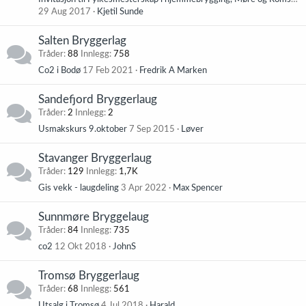
29 Aug 2017
Kjetil Sunde
Salten Bryggerlag
Tråder
88
Innlegg
758
Co2 i Bodø
17 Feb 2021
Fredrik A Marken
Sandefjord Bryggerlaug
Tråder
2
Innlegg
2
Usmakskurs 9.oktober
7 Sep 2015
Løver
Stavanger Bryggerlaug
Tråder
129
Innlegg
1,7K
Gis vekk - laugdeling
3 Apr 2022
Max Spencer
Sunnmøre Bryggelaug
Tråder
84
Innlegg
735
co2
12 Okt 2018
JohnS
Tromsø Bryggerlaug
Tråder
68
Innlegg
561
Utsalg i Tromsø
4 Jul 2018
Harald