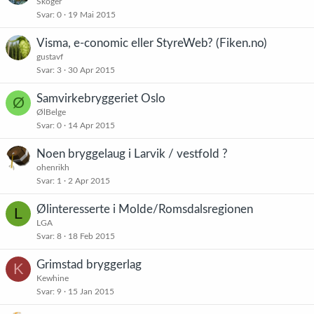
Skoger
Svar
0
19 Mai 2015
Visma, e-conomic eller StyreWeb? (Fiken.no)
gustavf
Svar
3
30 Apr 2015
Samvirkebryggeriet Oslo
Ø
ØlBelge
Svar
0
14 Apr 2015
Noen bryggelaug i Larvik / vestfold ?
ohenrikh
Svar
1
2 Apr 2015
Ølinteresserte i Molde/Romsdalsregionen
L
LGA
Svar
8
18 Feb 2015
Grimstad bryggerlag
K
Kewhine
Svar
9
15 Jan 2015