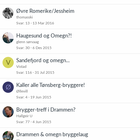
Øvre Romerike/Jessheim
thomasski
Svar
13
13 Mar 2016
Haugesund og Omegn?!
glenn sørvaag
Svar
30
6 Des 2015
Sandefjord og omegn...
V
Vistad
Svar
116
31 Jul 2015
Kaller alle Tønsberg-bryggere!
Ø
Øllevill
Svar
4
19 Jun 2015
Brygger-treff i Drammen?
Hallgeir U
Svar
77
4 Jun 2015
Drammen & omegn bryggelaug