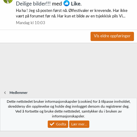
Deilige bilder!!!
med
Like
.
Ha ha ! Jeg så posten først nå. Ølfestivaler er krevende. Har ikke
vært på forumet før nå. Har kun et bilde av en tsjekkisk pils Vi...
Mandag kl 10:03
Vis eldre oppføringer
Medlemmer
Dette nettstedet bruker informasjonskapsler (cookies) for å tilpasse innholdet,
Norbrygg-default
skreddersy din opplevelse og holde deg innlogget dersom du registrerer deg.
Ved å fortsette og bruke dette nettstedet, samtykker du i bruken av
Kontakt oss
Vilkår og regler
Personvernregler
Hjelp
Hjem
R
informasjonskapsler.
S
S
Godta
Lær mer...
®
Community platform by XenForo
© 2010-2023 XenForo Ltd.