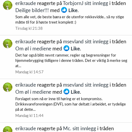
erikraude
reagerte på
TorbjornJ sitt innlegg
i tråden
Deilige bilder!!!
med
Like
.
Som alle vet, de beste bæra er de utenfor rekkevidde.. så ny stige
måtte til for å høste treet komplett :)
Tirsdag kl 21:38
erikraude
reagerte på
msevland sitt innlegg
i tråden
Om øl i mediene
med
Like
.
Det har også blitt nevnt rammer, regler og begrensninger for
hjemmebrygging tidligere i denne tråden. Det er viktig å merke seg
at...
Mandag kl 14:57
erikraude
reagerte på
msevland sitt innlegg
i tråden
Om øl i mediene
med
Like
.
Forslaget som nå er inne til høring er et kompromiss.
Drikkevareforeningen (DVF), som har deltatt i arbeidet, er tydelige
på at dette...
Mandag kl 11:44
erikraude
reagerte på
Mc. sitt innlegg
i tråden