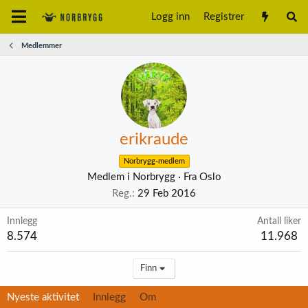
Logg inn
Registrer
Medlemmer
erikraude
Norbrygg-medlem
Medlem i Norbrygg
·
Fra
Oslo
Reg.
29 Feb 2016
Innlegg
Antall liker
8.574
11.968
Finn
Nyeste aktivitet
Innlegg
Om