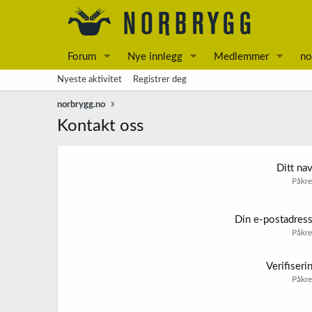
Forum
Nye innlegg
Medlemmer
no
Nyeste aktivitet
Registrer deg
norbrygg.no
Kontakt oss
Ditt na
Påkr
Din e-postadres
Påkr
Verifiseri
Påkr