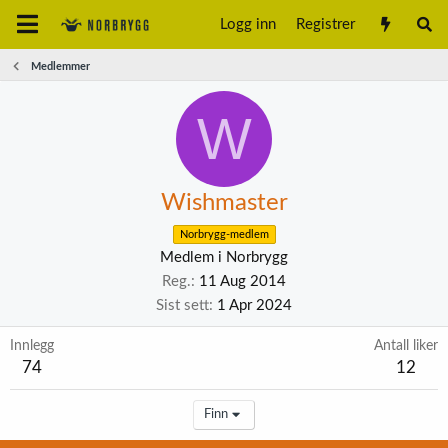
Logg inn
Registrer
Medlemmer
W
Wishmaster
Norbrygg-medlem
Medlem i Norbrygg
Reg.
11 Aug 2014
Sist sett
1 Apr 2024
Innlegg
Antall liker
74
12
Finn