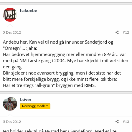
hakonbe
5 Des 2012
#12
Andebu her. Kan vel til nød gå innunder Sandefjord og
"Omegn"... :jaha:
Har bedrevet hjemmebrygging mer eller mindre i 8-9 år.. var
med på NM første gang i 2004. Mye har skjedd i miljøet siden
den gang..
Blir sjeldent noe avansert brygging, men i det siste har det
blitt mere forskjellige brygg. og ikke minst flere :skitbra:
Har et tre stegs "all-grain" bryggeri med RIMS.
Løver
Norbrygg-medlem
5 Des 2012
#13
Jeg holder selv til på Hystad her i Sandefjord. Med et lite