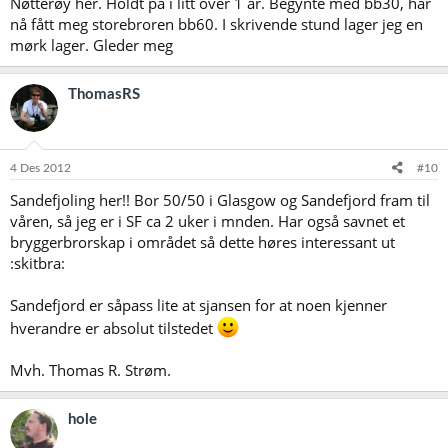
Nøtterøy her. Holdt på i litt over 1 år. Begynte med bb30, har
nå fått meg storebroren bb60. I skrivende stund lager jeg en
mørk lager. Gleder meg
ThomasRS
4 Des 2012
#10
Sandefjoling her!! Bor 50/50 i Glasgow og Sandefjord fram til
våren, så jeg er i SF ca 2 uker i mnden. Har også savnet et
bryggerbrorskap i området så dette høres interessant ut
:skitbra:
Sandefjord er såpass lite at sjansen for at noen kjenner
hverandre er absolut tilstedet
Mvh. Thomas R. Strøm.
hole