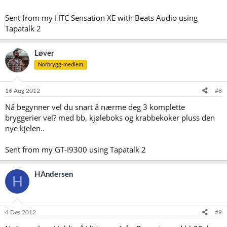
Sent from my HTC Sensation XE with Beats Audio using
Tapatalk 2
Løver
Norbrygg-medlem
16 Aug 2012
#8
Nå begynner vel du snart å nærme deg 3 komplette
bryggerier vel? med bb, kjøleboks og krabbekoker pluss den
nye kjelen..
Sent from my GT-I9300 using Tapatalk 2
HAndersen
H
4 Des 2012
#9