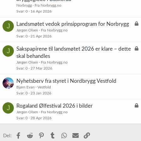
s
Norbrygg
Fra Norbrygg.no
t
Svar
0
16 Apr 2026
L
Landsmøtet vedok prinsipprogram for Norbrygg
J
å
Jørgen Olsen
Fra Norbrygg.no
Svar
0
21 Apr 2026
s
t
L
Sakspapirene til landsmøtet 2026 er klare – dette
J
å
skal behandles
s
Jørgen Olsen
Fra Norbrygg.no
t
Svar
0
27 Mar 2026
Nyhetsberv fra styret i Nordbrygg Vestfold
Bjørn Evan
Vestfold
Svar
0
23 Jan 2026
L
Rogaland Ølfestival 2026 i bilder
J
å
Jørgen Olsen
Fra Norbrygg.no
Svar
0
28 Apr 2026
s
t
Facebook
Reddit
Pinterest
Tumblr
WhatsApp
E-post
Link
Del: