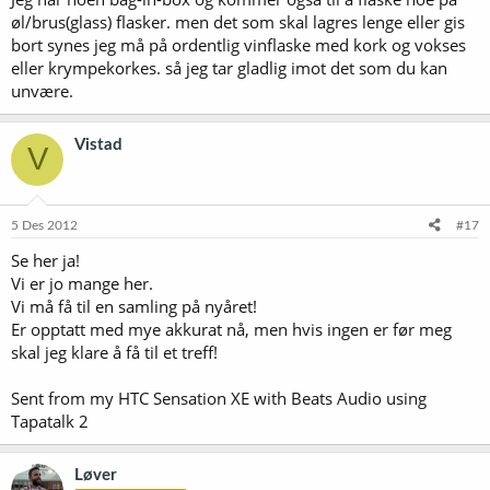
øl/brus(glass) flasker. men det som skal lagres lenge eller gis
bort synes jeg må på ordentlig vinflaske med kork og vokses
eller krympekorkes. så jeg tar gladlig imot det som du kan
unvære.
Vistad
V
5 Des 2012
#17
Se her ja!
Vi er jo mange her.
Vi må få til en samling på nyåret!
Er opptatt med mye akkurat nå, men hvis ingen er før meg
skal jeg klare å få til et treff!
Sent from my HTC Sensation XE with Beats Audio using
Tapatalk 2
Løver