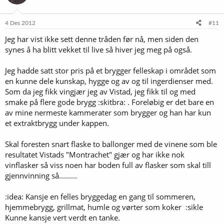
4 Des 2012
#11
Jeg har vist ikke sett denne tråden før nå, men siden den
synes å ha blitt vekket til live så hiver jeg meg på også.
Jeg hadde satt stor pris på et brygger felleskap i området som
en kunne dele kunskap, hygge og av og til ingerdienser med.
Som da jeg fikk vingjær jeg av Vistad, jeg fikk til og med
smake på flere gode brygg :skitbra: . Foreløbig er det bare en
av mine nermeste kammerater som brygger og han har kun
et extraktbrygg under kappen.
Skal foresten snart flaske to ballonger med de vinene som ble
resultatet Vistads "Montrachet" gjær og har ikke nok
vinflasker så viss noen har boden full av flasker som skal till
gjennvinning så.........
:idea: Kansje en felles bryggedag en gang til sommeren,
hjemmebrygg, grillmat, humle og vørter som koker :sikle
Kunne kansje vert verdt en tanke.