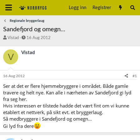
Logg inn
Registrer
Regionale bryggerlaug
Sandefjord og omegn...
T
S
Vistad
16 Aug 2012
r
t
å
a
Vistad
V
d
r
s
t
t
d
a
a
16 Aug 2012
#1
r
t
t
o
Ser at det er flere hjemmebryggere i området. Både gamle
e
travere og helt nye. Kan alle i nærheten av Sandefjord gi lyd
r
fra seg her.
Hvis interessen er tilstede hadde det vært fint om vi kunne
etablert et nettverk, på sikt evt. et bryggerlaug.
Så medbryggere i Sandefjord og omegn...
Gi lyd fra dere