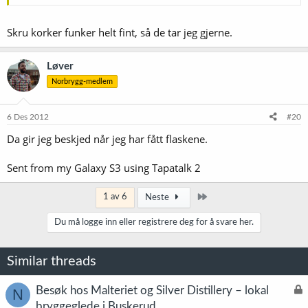
Skru korker funker helt fint, så de tar jeg gjerne.
Løver
Norbrygg-medlem
6 Des 2012
#20
Da gir jeg beskjed når jeg har fått flaskene.
Sent from my Galaxy S3 using Tapatalk 2
Siste
1 av 6
Neste
Du må logge inn eller registrere deg for å svare her.
Similar threads
L
Besøk hos Malteriet og Silver Distillery – lokal
N
å
bryggeglede i Buskerud