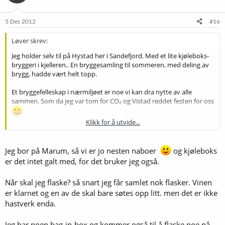
5 Des 2012
#16
Løver skrev:
Jeg holder selv til på Hystad her i Sandefjord. Med et lite kjøleboks-
bryggeri i kjelleren.. En bryggesamling til sommeren, med deling av
brygg, hadde vært helt topp.
Et bryggefelleskap i nærmiljøet er noe vi kan dra nytte av alle
sammen. Som da jeg var tom for CO₂ og Vistad reddet festen for oss
Klikk for å utvide...
Til hole: når skal du flaske vin? Jeg kan se om jeg finner noen flasker
evt..
Jeg bor på Marum, så vi er jo nesten naboer
og kjøleboks
Tomas
er det intet galt med, for det bruker jeg også.
Sent from my Galaxy S3 using Tapatalk 2
Når skal jeg flaske? så snart jeg får samlet nok flasker. Vinen
er klarnet og en av de skal bare søtes opp litt. men det er ikke
hastverk enda.
Jeg har noen bag-in-box og kommer også til å flaske noe på