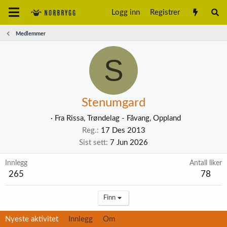
Logg inn
Registrer
Medlemmer
S
Stenumgard
·
Fra
Rissa, Trøndelag - Fåvang, Oppland
Reg.
17 Des 2013
Sist sett
7 Jun 2026
Innlegg
Antall liker
265
78
Finn
Nyeste aktivitet
Innlegg
Om