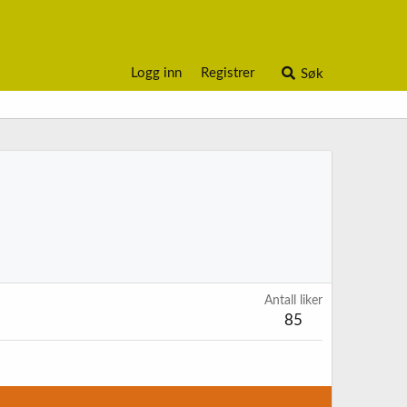
Logg inn
Registrer
Søk
Antall liker
85