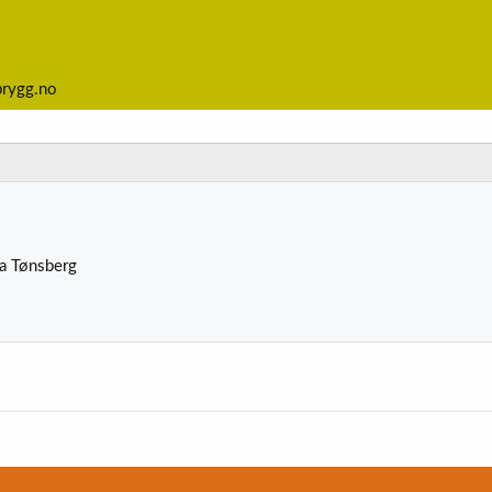
brygg.no
ra
Tønsberg