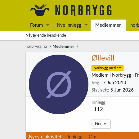
Forum
Nye innlegg
Medlemmer
nor
Nåværende besøkende
norbrygg.no
Medlemmer
Øllevill
Ø
Norbrygg-medlem
Medlem i Norbrygg
·
F
Reg.
7 Jun 2013
Sist sett
5 Jun 2026
Innlegg
112
Finn
Nyeste aktivitet
Innlegg
Om