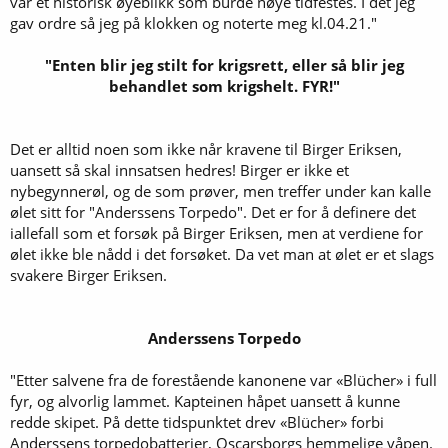
var et historisk øyeblikk som burde nøye tidfestes. I det jeg
gav ordre så jeg på klokken og noterte meg kl.04.21."
"Enten blir jeg stilt for krigsrett, eller så blir jeg
behandlet som krigshelt. FYR!"
Det er alltid noen som ikke når kravene til Birger Eriksen,
uansett så skal innsatsen hedres! Birger er ikke et
nybegynnerøl, og de som prøver, men treffer under kan kalle
ølet sitt for "Anderssens Torpedo". Det er for å definere det
iallefall som et forsøk på Birger Eriksen, men at verdiene for
ølet ikke ble nådd i det forsøket. Da vet man at ølet er et slags
svakere Birger Eriksen.
Anderssens Torpedo
"Etter salvene fra de forestående kanonene var «Blücher» i full
fyr, og alvorlig lammet. Kapteinen håpet uansett å kunne
redde skipet. På dette tidspunktet drev «Blücher» forbi
Anderssens torpedobatterier, Oscarsborgs hemmelige våpen.