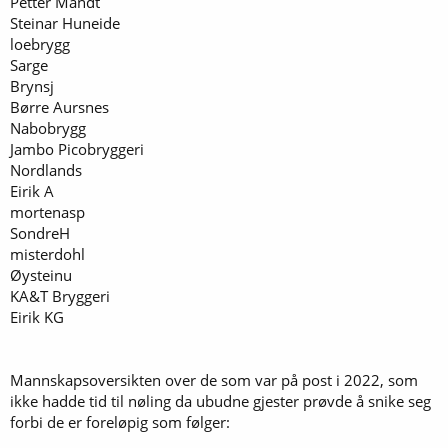
Petter Mandt
Steinar Huneide
loebrygg
Sarge
Brynsj
Børre Aursnes
Nabobrygg
Jambo Picobryggeri
Nordlands
Eirik A
mortenasp
SondreH
misterdohl
Øysteinu
KA&T Bryggeri
Eirik KG
Mannskapsoversikten over de som var på post i 2022, som
ikke hadde tid til nøling da ubudne gjester prøvde å snike seg
forbi de er foreløpig som følger: