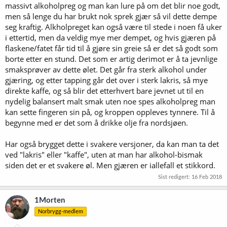
massivt alkoholpreg og man kan lure på om det blir noe godt,
men så lenge du har brukt nok sprek gjær så vil dette dempe
seg kraftig. Alkholpreget kan også være til stede i noen få uker
i ettertid, men da veldig mye mer dempet, og hvis gjæren på
flaskene/fatet får tid til å gjøre sin greie så er det så godt som
borte etter en stund. Det som er artig derimot er å ta jevnlige
smaksprøver av dette ølet. Det går fra sterk alkohol under
gjæring, og etter tapping går det over i sterk lakris, så mye
direkte kaffe, og så blir det etterhvert bare jevnet ut til en
nydelig balansert malt smak uten noe spes alkoholpreg man
kan sette fingeren sin på, og kroppen oppleves tynnere. Til å
begynne med er det som å drikke olje fra nordsjøen.
Har også brygget dette i svakere versjoner, da kan man ta det
ved "lakris" eller "kaffe", uten at man har alkohol-bismak
siden det er et svakere øl. Men gjæren er iallefall et stikkord.
Sist redigert:
16 Feb 2018
1Morten
Norbrygg-medlem