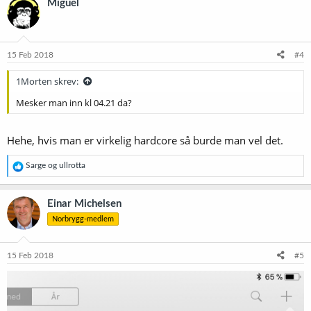
Miguel
15 Feb 2018
#4
1Morten skrev:
Mesker man inn kl 04.21 da?
Hehe, hvis man er virkelig hardcore så burde man vel det.
R
Sarge
og
ullrotta
e
a
k
Einar Michelsen
s
Norbrygg-medlem
j
o
n
e
15 Feb 2018
#5
r
: