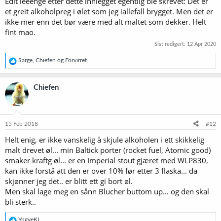
Edit leeenge etter dette innlegget egentlig ble skrevet: Det er
et greit alkoholpreg i ølet som jeg iallefall brygget. Men det er
ikke mer enn det bør være med alt maltet som dekker. Helt
fint mao.
Sist redigert:
12 Apr 2020
R
Sarge
,
Chiefen
og
Forvirret
e
a
k
Chiefen
s
j
o
n
e
15 Feb 2018
#12
r
Helt enig, er ikke vanskelig å skjule alkoholen i ett skikkelig
:
malt drevet øl... min Baltick porter (rocket fuel, Atomic good)
smaker kraftg øl... er en Imperial stout gjæret med WLP830,
kan ikke forstå att den er over 10% før etter 3 flaska... da
skjønner jeg det.. er blitt ett gi bort øl.
Men skal lage meg en sånn Blucher buttom up... og den skal
bli sterk..
R
YngveKL