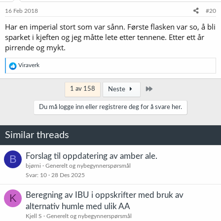
16 Feb 2018
#20
Har en imperial stort som var sånn. Første flasken var so, å bli
sparket i kjeften og jeg måtte lete etter tennene. Etter ett år
pirrende og mykt.
R
Viraverk
e
a
k
Siste
1 av 158
Neste
s
j
Du må logge inn eller registrere deg for å svare her.
o
n
e
Similar threads
r
:
Forslag til oppdatering av amber ale.
B
bjørni
Generelt og nybegynnerspørsmål
Svar
10
28 Des 2025
Beregning av IBU i oppskrifter med bruk av
K
alternativ humle med ulik AA
Kjell S
Generelt og nybegynnerspørsmål