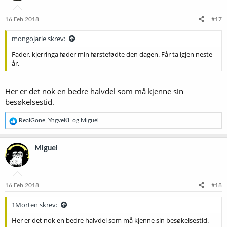
o
n
e
16 Feb 2018
#17
r
:
mongojarle skrev:
Fader, kjerringa føder min førstefødte den dagen. Får ta igjen neste
år.
Her er det nok en bedre halvdel som må kjenne sin
besøkelsestid.
R
RealGone
,
YngveKL
og
Miguel
e
a
k
Miguel
s
j
o
n
e
16 Feb 2018
#18
r
:
1Morten skrev:
Her er det nok en bedre halvdel som må kjenne sin besøkelsestid.