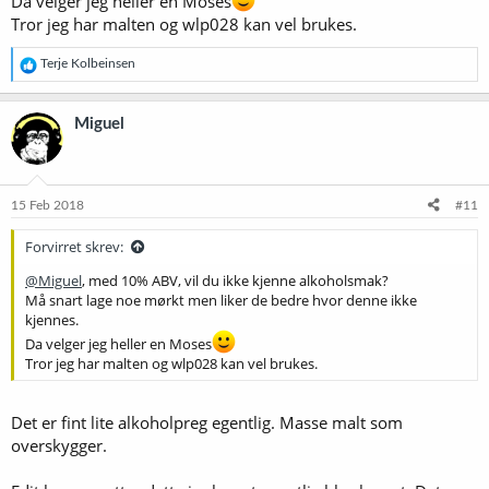
Da velger jeg heller en Moses
Tror jeg har malten og wlp028 kan vel brukes.
R
Terje Kolbeinsen
e
a
k
Miguel
s
j
o
n
e
15 Feb 2018
#11
r
:
Forvirret skrev:
@Miguel
, med 10% ABV, vil du ikke kjenne alkoholsmak?
Må snart lage noe mørkt men liker de bedre hvor denne ikke
kjennes.
Da velger jeg heller en Moses
Tror jeg har malten og wlp028 kan vel brukes.
Det er fint lite alkoholpreg egentlig. Masse malt som
overskygger.