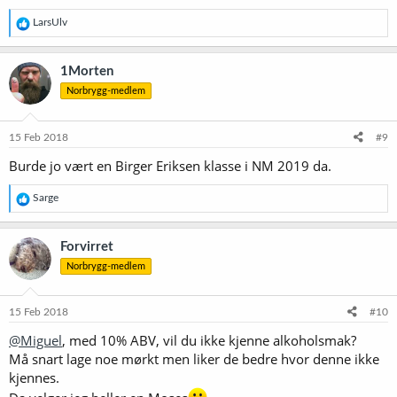
R
LarsUlv
e
a
k
1Morten
s
Norbrygg-medlem
j
o
n
e
15 Feb 2018
#9
r
Burde jo vært en Birger Eriksen klasse i NM 2019 da.
:
R
Sarge
e
a
k
Forvirret
s
Norbrygg-medlem
j
o
n
e
15 Feb 2018
#10
r
@Miguel
, med 10% ABV, vil du ikke kjenne alkoholsmak?
:
Må snart lage noe mørkt men liker de bedre hvor denne ikke
kjennes.