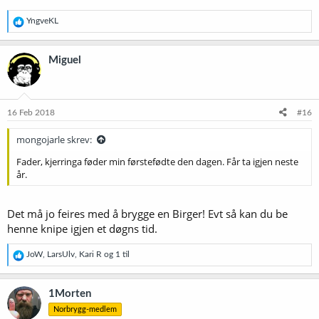
R
YngveKL
e
a
k
Miguel
s
j
o
n
e
16 Feb 2018
#16
r
:
mongojarle skrev:
Fader, kjerringa føder min førstefødte den dagen. Får ta igjen neste
år.
Det må jo feires med å brygge en Birger! Evt så kan du be
henne knipe igjen et døgns tid.
R
JoW
,
LarsUlv
,
Kari R
og 1 til
e
a
k
1Morten
s
Norbrygg-medlem
j