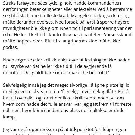
Straks fartøyene såes tydelig nok, hadde kommandanten
derfor ingen betenkeligheter eller anfektelser ved å bestemme
seg til å slå til med fulleste kraft. Mangelen på krigserklæring
måtte derunder overses. Noe forsøk på først å spørre høyere
myndigheter ble ikke gjort. Noen tid til parlamentering var der
ikke. Heller ikke tid til kontroll av nasjonaliteten. Varselsskudd
måtte hoppes over. Bluff fra angripernes side måtte ikke
godtas.
Noen ergrelse eller kritikktanke over at festningen ikke hadde
full styrke var det heller ikke tid til i de avgjørende få
minutter. Det gjaldt bare om å "make the best of it"
Selvfølgelig innså jeg det meget alvorlige i å åpne plutselig ild
med groveste skyts mot en "fredelig", overmektig flåte. For å
ha full oversikt, og for at der ikke skulle være noen tvil om
hvem som hadde det fulle ansvar, var jeg gått frem til forreste
ildlinjen, hvor kommandantens plass normalt ikke er under
kamp.
Jeg var også oppmerksom på at tidspunktet for ildåpningen