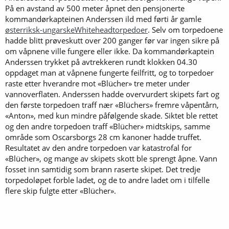
På en avstand av 500 meter åpnet den pensjonerte
kommandørkapteinen Anderssen ild med førti år gamle
østerriksk-ungarske
Whitehead
torpedoer
. Selv om torpedoene
hadde blitt prøveskutt over 200 ganger før var ingen sikre på
om våpnene ville fungere eller ikke. Da kommandørkaptein
Anderssen trykket på avtrekkeren rundt klokken 04.30
oppdaget man at våpnene fungerte feilfritt, og to torpedoer
raste etter hverandre mot «Blücher» tre meter under
vannoverflaten. Anderssen hadde overvurdert skipets fart og
den første torpedoen traff nær «Blüchers» fremre våpentårn,
«Anton», med kun mindre påfølgende skade. Siktet ble rettet
og den andre torpedoen traff «Blücher» midtskips, samme
område som Oscarsborgs 28 cm kanoner hadde truffet.
Resultatet av den andre torpedoen var katastrofal for
«Blücher», og mange av skipets skott ble sprengt åpne. Vann
fosset inn samtidig som brann raserte skipet. Det tredje
torpedoløpet forble ladet, og de to andre ladet om i tilfelle
flere skip fulgte etter «Blücher».