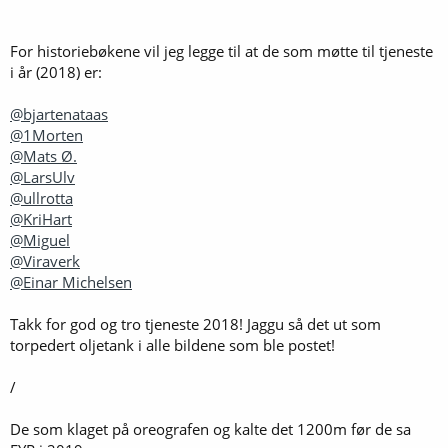
For historiebøkene vil jeg legge til at de som møtte til tjeneste
i år (2018) er:
@bjartenataas
@1Morten
@Mats Ø.
@LarsUlv
@ullrotta
@KriHart
@Miguel
@Viraverk
@Einar Michelsen
Takk for god og tro tjeneste 2018! Jaggu så det ut som
torpedert oljetank i alle bildene som ble postet!
/
De som klaget på oreografen og kalte det 1200m før de sa