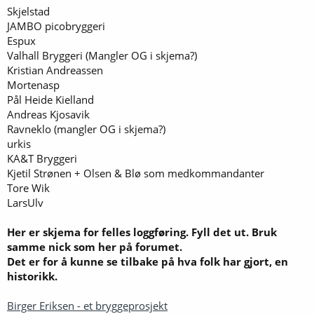
Skjelstad
JAMBO picobryggeri
Espux
Valhall Bryggeri (Mangler OG i skjema?)
Kristian Andreassen
Mortenasp
Pål Heide Kielland
Andreas Kjosavik
Ravneklo (mangler OG i skjema?)
urkis
KA&T Bryggeri
Kjetil Strønen + Olsen & Blø som medkommandanter
Tore Wik
LarsUlv
Her er skjema for felles loggføring. Fyll det ut. Bruk
samme nick som her på forumet.
Det er for å kunne se tilbake på hva folk har gjort, en
historikk.
Birger Eriksen - et bryggeprosjekt