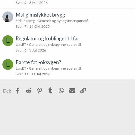
Svar
9
3 Mai 2026
Mulig mislykket brygg
Eirik Søberg
Generelt og nybegynnerspørsmål
Svar
7
14 Okt 2025
Regulator og koblinger til fat
L
LarsET
Generelt og nybegynnerspørsmål
Svar
6
3 Jul 2026
Første fat -oksygen?
L
LarsET
Generelt og nybegynnerspørsmål
Svar
11
11 Jul 2026
Facebook
Reddit
Pinterest
Tumblr
WhatsApp
E-post
Link
Del: