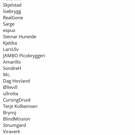
Skjelstad
loebrygg
RealGone
Sarge
espux
Steinar Huneide
Kjetika
LarsUlv
JAMBO Picobryggeri
Amarillo
SondreH
Mc.
Dag Hovland
Øllevill
ullrotta
CursingDruid
Terje Kolbeinsen
Brynsj
BlindMission
Stnumgard
Viraverk