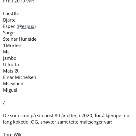
FYR i 2019 var:
LarsUlv
Bjarte
Espen (
@espux
)
Sarge
Steinar Huneide
1Morten
Mc.
Jambo
Ullrotta
Mats Ø.
Einar Michelsen
Msevland
Miguel
/
De som stod på sin post 80 år etter, i 2020, for å kjempe mot
lang koketid, OG, snøvær samt tette maltsenger var:
Tore Wik