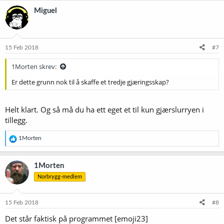
k
Miguel
s
j
o
n
e
15 Feb 2018
#7
r
:
1Morten skrev:
Er dette grunn nok til å skaffe et tredje gjæringsskap?
Helt klart. Og så må du ha ett eget et til kun gjærslurryen i
tillegg.
R
1Morten
e
a
k
1Morten
s
Norbrygg-medlem
j
o
n
e
15 Feb 2018
#8
r
Det står faktisk på programmet [emoji23]
: