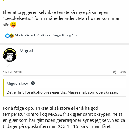
Eller at bryggeren selv ikke tenkte så mye på sin egen
"besøkelsestid" for ni måneder siden. Man høster som man
sår
R
MortenSickel
,
RealGone
,
YngveKL
og 1 til
e
a
k
Miguel
s
j
o
n
e
16 Feb 2018
#19
r
:
Miguel skrev:
Det er fint lite alkoholpreg egentlig. Masse malt som overskygger.
For å følge opp. Trikset til så store øl er å ha god
temperaturkontroll og MASSE frisk gjær samt oksygen, helst
en gjær som har gått noen gererasjoner synes jeg selv. Ved ca
ti dager på oppskriften min (OG 1.115) så vil man få et