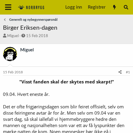
Logg inn
Registrer
Generelt og nybegynnerspørsmål
Birger Eriksen-dagen
T
S
Miguel
15 Feb 2018
r
t
å
a
Miguel
d
r
s
t
t
d
a
a
15 Feb 2018
#1
r
t
t
o
"Visst fanden skal der skytes med skarpt!"
e
r
09.04. Hvert eneste år.
Det er ofte frigjøringsdagen som blir feiret offisielt, selv om
disse feiringene avtar år for år. Men selv om 09.04 var en
svart dag, så skal iallefall vi hjemmebryggere hedre den
mannen og nasjonalhelten som var ett av få lyspunkter den
mørke natten de kom. Noen mennesker bør ikke gå i