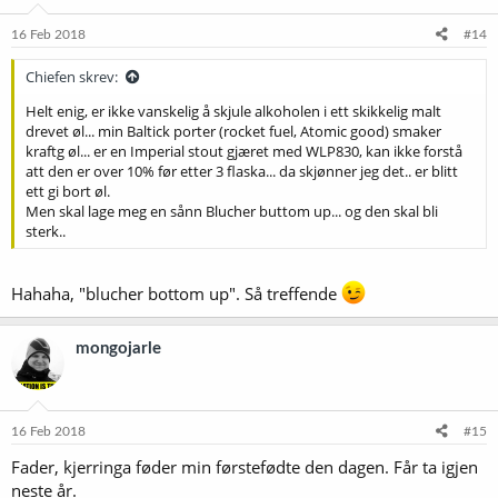
n
e
16 Feb 2018
#14
r
:
Chiefen skrev:
Helt enig, er ikke vanskelig å skjule alkoholen i ett skikkelig malt
drevet øl... min Baltick porter (rocket fuel, Atomic good) smaker
kraftg øl... er en Imperial stout gjæret med WLP830, kan ikke forstå
att den er over 10% før etter 3 flaska... da skjønner jeg det.. er blitt
ett gi bort øl.
Men skal lage meg en sånn Blucher buttom up... og den skal bli
sterk..
Hahaha, "blucher bottom up". Så treffende
mongojarle
16 Feb 2018
#15
Fader, kjerringa føder min førstefødte den dagen. Får ta igjen
neste år.