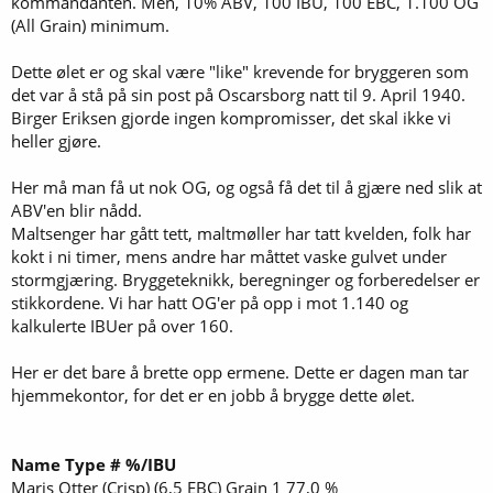
kommandanten. Men, 10% ABV, 100 IBU, 100 EBC, 1.100 OG
(All Grain) minimum.
Dette ølet er og skal være "like" krevende for bryggeren som
det var å stå på sin post på Oscarsborg natt til 9. April 1940.
Birger Eriksen gjorde ingen kompromisser, det skal ikke vi
heller gjøre.
Her må man få ut nok OG, og også få det til å gjære ned slik at
ABV'en blir nådd.
Maltsenger har gått tett, maltmøller har tatt kvelden, folk har
kokt i ni timer, mens andre har måttet vaske gulvet under
stormgjæring. Bryggeteknikk, beregninger og forberedelser er
stikkordene. Vi har hatt OG'er på opp i mot 1.140 og
kalkulerte IBUer på over 160.
Her er det bare å brette opp ermene. Dette er dagen man tar
hjemmekontor, for det er en jobb å brygge dette ølet.
Name
Type
#
%/IBU
Maris Otter (Crisp) (6,5 EBC) Grain 1 77,0 %