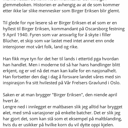
glemmeboken. Historien er avhengig av at de som kommer
etter ikke lar slike mennesker som Birger Eriksen blir glemt.
Til glede for nye lesere så er Birger Eriksen et øl som er en
hyllest til Birger Eriksen, kommandant på Oscarsborg festning
9 April 1940. Fyren som var ansvarlig for å skyte i filler
Blücher, et skip som var lastet med intet annet enn onde
intensjoner mot vårt folk, land og rike.
Han fikk mye tyn for det her til lands i ettertid pga hvordan
han handlet. Men i moderne tid så har hans handlinger blitt
erkjent, og er vel nå det man kan kalle for en nasjonalhelt.
Han fortsetter den dag i dag å forsvare landet våres med sin
inspirasjon fra sitt hvilested på Vår Frelsers Gravlund i Oslo.
Saken er at man brygger "Birger Eriksen", den niende april
hvert år.
Lengre ned i innlegget er maltbasen slik jeg alltid har brygget
ølet, med små variasjoner på enkelte batcher. Det er slik jeg
har gjort det, som kan stå som et eksempel på maltblanding,
hvis du er usikker på hvilke korn du vil dytte oppi kjelen.