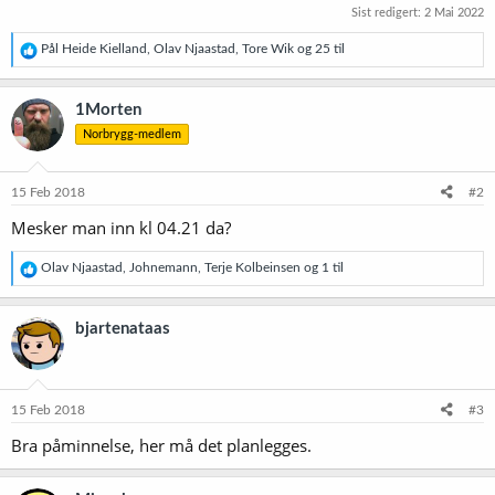
Sist redigert:
2 Mai 2022
R
Pål Heide Kielland
,
Olav Njaastad
,
Tore Wik
og 25 til
e
a
k
1Morten
s
Norbrygg-medlem
j
o
n
e
15 Feb 2018
#2
r
Mesker man inn kl 04.21 da?
:
R
Olav Njaastad
,
Johnemann
,
Terje Kolbeinsen
og 1 til
e
a
k
bjartenataas
s
j
o
n
e
15 Feb 2018
#3
r
Bra påminnelse, her må det planlegges.
: