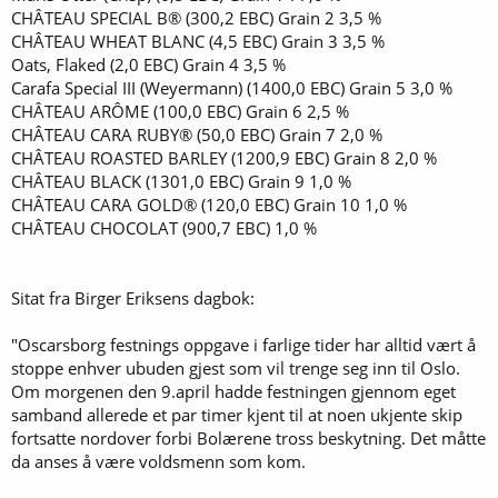
CHÂTEAU SPECIAL B® (300,2 EBC) Grain 2 3,5 %
CHÂTEAU WHEAT BLANC (4,5 EBC) Grain 3 3,5 %
Oats, Flaked (2,0 EBC) Grain 4 3,5 %
Carafa Special III (Weyermann) (1400,0 EBC) Grain 5 3,0 %
CHÂTEAU ARÔME (100,0 EBC) Grain 6 2,5 %
CHÂTEAU CARA RUBY® (50,0 EBC) Grain 7 2,0 %
CHÂTEAU ROASTED BARLEY (1200,9 EBC) Grain 8 2,0 %
CHÂTEAU BLACK (1301,0 EBC) Grain 9 1,0 %
CHÂTEAU CARA GOLD® (120,0 EBC) Grain 10 1,0 %
CHÂTEAU CHOCOLAT (900,7 EBC) 1,0 %
Sitat fra Birger Eriksens dagbok:
"Oscarsborg festnings oppgave i farlige tider har alltid vært å
stoppe enhver ubuden gjest som vil trenge seg inn til Oslo.
Om morgenen den 9.april hadde festningen gjennom eget
samband allerede et par timer kjent til at noen ukjente skip
fortsatte nordover forbi Bolærene tross beskytning. Det måtte
da anses å være voldsmenn som kom.