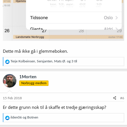
Dette må ikke gå i glemmeboken.
R
Terje Kolbeinsen
,
Sersjanten
,
Mats Ø.
og 3 til
e
a
k
1Morten
s
Norbrygg-medlem
j
o
n
e
15 Feb 2018
#6
r
Er dette grunn nok til å skaffe et tredje gjæringsskap?
:
R
ilden06
og
Botnen
e
a