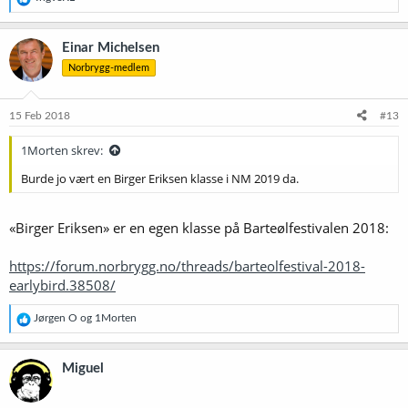
e
a
k
Einar Michelsen
s
Norbrygg-medlem
j
o
n
e
15 Feb 2018
#13
r
:
1Morten skrev:
Burde jo vært en Birger Eriksen klasse i NM 2019 da.
«Birger Eriksen» er en egen klasse på Barteølfestivalen 2018:
https://forum.norbrygg.no/threads/barteolfestival-2018-
earlybird.38508/
R
Jørgen O
og
1Morten
e
a
k
Miguel
s
j
o