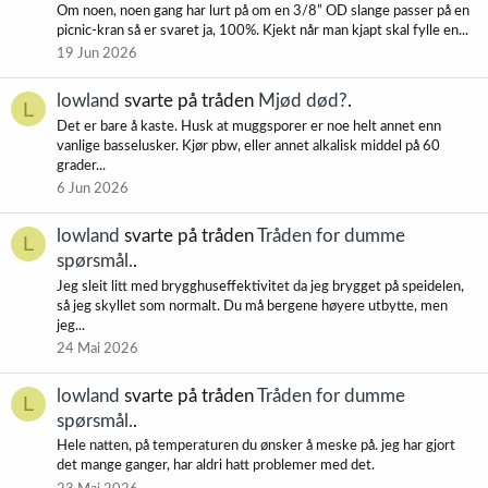
Om noen, noen gang har lurt på om en 3/8” OD slange passer på en
picnic-kran så er svaret ja, 100%. Kjekt når man kjapt skal fylle en...
19 Jun 2026
lowland
svarte på tråden
Mjød død?
.
L
Det er bare å kaste. Husk at muggsporer er noe helt annet enn
vanlige basselusker. Kjør pbw, eller annet alkalisk middel på 60
grader...
6 Jun 2026
lowland
svarte på tråden
Tråden for dumme
L
spørsmål.
.
Jeg sleit litt med brygghuseffektivitet da jeg brygget på speidelen,
så jeg skyllet som normalt. Du må bergene høyere utbytte, men
jeg...
24 Mai 2026
lowland
svarte på tråden
Tråden for dumme
L
spørsmål.
.
Hele natten, på temperaturen du ønsker å meske på. jeg har gjort
det mange ganger, har aldri hatt problemer med det.