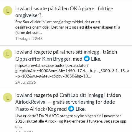
lowland
svarte på tråden
OK å gjære i fuktige
L
omgivelser?
.
Star San vil aldri bli ett rengjøringsmiddel, det er ett
desinfeksjonsmiddel. Det har rett og slett ikke egenskapen til å
fjerne det som...
Tirsdag kl 22:48
lowland
reagerte på
rathers sitt innlegg
i tråden
L
Oppskrifter Kinn Bryggeri
med
Like
.
https://brewfather.app/tools/ibu-calculator?
gu=plato&bs=4000&vu=l&h=1450~17.4~~b~p~_5000~3.1~15~a
~p~102&wu=g&teu=c&pbv=3850&bg=10...
24 Jul 2026
lowland
reagerte på
CraftLab sitt innlegg
i tråden
L
AirlockRevival — gratis serverløsning for døde
Plaato Airlock/Keg
med
Like
.
Hva er dette? Da PLAATO stengte skyløsningen sin i november
2025, sluttet alle Airlock- og Keg-enheter å fungere. Jeg satte opp
en...