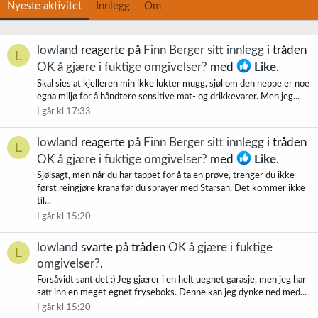
Nyeste aktivitet
Innlegg
Om
lowland
reagerte på
Finn Berger sitt innlegg
i tråden
L
OK å gjære i fuktige omgivelser?
med
Like
.
Skal sies at kjelleren min ikke lukter mugg, sjøl om den neppe er noe
egna miljø for å håndtere sensitive mat- og drikkevarer. Men jeg...
I går kl 17:33
lowland
reagerte på
Finn Berger sitt innlegg
i tråden
L
OK å gjære i fuktige omgivelser?
med
Like
.
Sjølsagt, men når du har tappet for å ta en prøve, trenger du ikke
først reingjøre krana før du sprayer med Starsan. Det kommer ikke
til...
I går kl 15:20
lowland
svarte på tråden
OK å gjære i fuktige
L
omgivelser?
.
Forsåvidt sant det :) Jeg gjærer i en helt uegnet garasje, men jeg har
satt inn en meget egnet fryseboks. Denne kan jeg dynke ned med...
I går kl 15:20