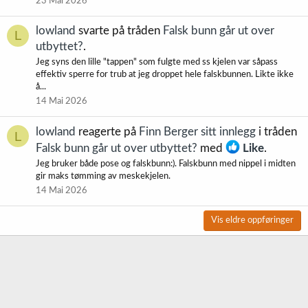
23 Mai 2026
lowland
svarte på tråden
Falsk bunn går ut over
L
utbyttet?
.
Jeg syns den lille "tappen" som fulgte med ss kjelen var såpass
effektiv sperre for trub at jeg droppet hele falskbunnen. Likte ikke
å...
14 Mai 2026
lowland
reagerte på
Finn Berger sitt innlegg
i tråden
L
Falsk bunn går ut over utbyttet?
med
Like
.
Jeg bruker både pose og falskbunn:). Falskbunn med nippel i midten
gir maks tømming av meskekjelen.
14 Mai 2026
Vis eldre oppføringer