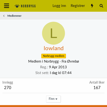
Logg inn
Registrer
Medlemmer
L
lowland
Norbrygg-medlem
Medlem i Norbrygg
·
Fra
Øvrebø
Reg.
9 Apr 2013
Sist sett
I dag kl 07:44
Innlegg
Antall liker
270
167
Finn