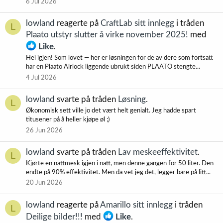
6 Jul 2026
lowland
reagerte på
CraftLab sitt innlegg
i tråden
L
Plaato utstyr slutter å virke november 2025!
med
Like
.
Hei igjen! Som lovet — her er løsningen for de av dere som fortsatt
har en Plaato Airlock liggende ubrukt siden PLAATO stengte...
4 Jul 2026
lowland
svarte på tråden
Løsning
.
L
Økonomisk sett ville jo det vært helt genialt. Jeg hadde spart
titusener på å heller kjøpe øl ;)
26 Jun 2026
lowland
svarte på tråden
Lav meskeeffektivitet
.
L
Kjørte en nattmesk igjen i natt, men denne gangen for 50 liter. Den
endte på 90% effektivitet. Men da vet jeg det, legger bare på litt...
20 Jun 2026
lowland
reagerte på
Amarillo sitt innlegg
i tråden
L
Deilige bilder!!!
med
Like
.