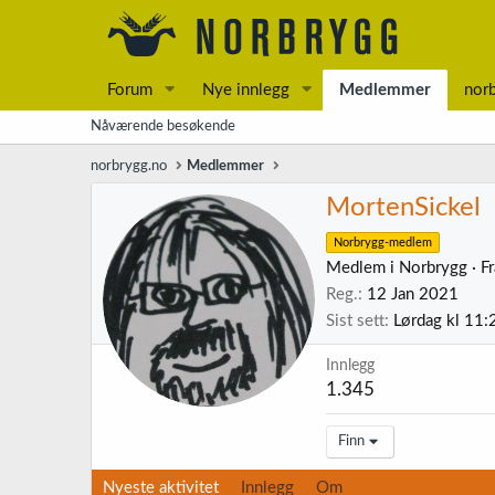
Forum
Nye innlegg
Medlemmer
nor
Nåværende besøkende
norbrygg.no
Medlemmer
MortenSickel
Norbrygg-medlem
Medlem i Norbrygg
·
F
Reg.
12 Jan 2021
Sist sett
Lørdag kl 11:
Innlegg
1.345
Finn
Nyeste aktivitet
Innlegg
Om