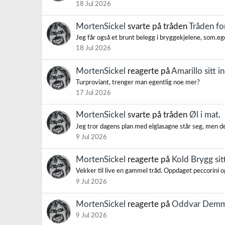
18 Jul 2026
MortenSickel
svarte på tråden
Tråden f
Jeg får også et brunt belegg i bryggekjelene, som.eg
18 Jul 2026
MortenSickel
reagerte på
Amarillo sitt i
Turproviant, trenger man egentlig noe mer?
17 Jul 2026
MortenSickel
svarte på tråden
Øl i mat
.
Jeg tror dagens plan med elglasagne står seg, men dett
9 Jul 2026
MortenSickel
reagerte på
Kold Brygg sit
Vekker til live en gammel tråd. Oppdaget peccorini og s
9 Jul 2026
MortenSickel
reagerte på
Oddvar Demmo
9 Jul 2026