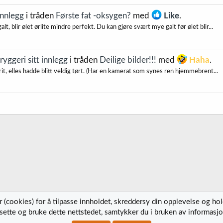
innlegg
i tråden
Første fat -oksygen?
med
Like
.
galt, blir ølet ørlite mindre perfekt. Du kan gjøre svært mye galt før ølet blir...
ggeri sitt innlegg
i tråden
Deilige bilder!!!
med
Haha
.
 sprit, elles hadde blitt veldig tørt. (Har en kamerat som synes ren hjemmebrent...
 (cookies) for å tilpasse innholdet, skreddersy din opplevelse og ho
tsette og bruke dette nettstedet, samtykker du i bruken av informasjo
Kontak