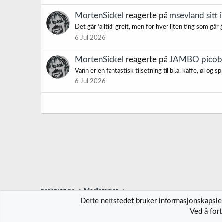
MortenSickel
reagerte på
msevland sitt 
Det går ‘alltid’ greit, men for hver liten ting som går 
6 Jul 2026
MortenSickel
reagerte på
JAMBO picobry
Vann er en fantastisk tilsetning til bl.a. kaffe, øl og
6 Jul 2026
norbrygg.no
Medlemmer
Dette nettstedet bruker informasjonskapsler
Ved å for
Norbrygg-default