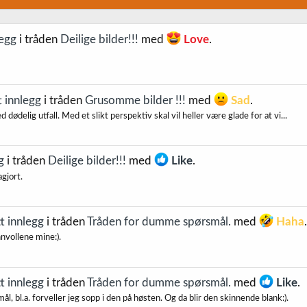
legg
i tråden
Deilige bilder!!!
med
Love
.
t innlegg
i tråden
Grusomme bilder !!!
med
Sad
.
dødelig utfall. Med et slikt perspektiv skal vil heller være glade for at vi...
g
i tråden
Deilige bilder!!!
med
Like
.
gjort.
tt innlegg
i tråden
Tråden for dumme spørsmål.
med
Haha
.
nvollene mine:).
tt innlegg
i tråden
Tråden for dumme spørsmål.
med
Like
.
mål, bl.a. forveller jeg sopp i den på høsten. Og da blir den skinnende blank:).