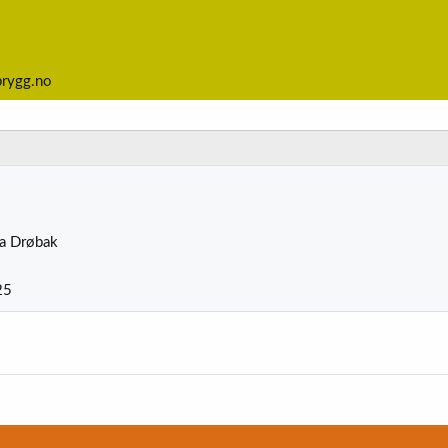
brygg.no
ra
Drøbak
25