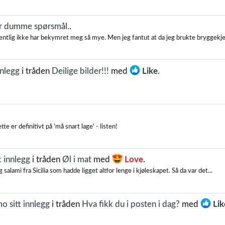
or dumme spørsmål.
.
entlig ikke har bekymret meg så mye. Men jeg fantut at da jeg brukte bryggekjel
nnlegg
i tråden
Deilige bilder!!!
med
Like
.
e er definitivt på 'må snart lage' - listen!
t innlegg
i tråden
Øl i mat
med
Love
.
alami fra Sicilia som hadde ligget altfor lenge i kjøleskapet. Så da var det...
 sitt innlegg
i tråden
Hva fikk du i posten i dag?
med
Lik