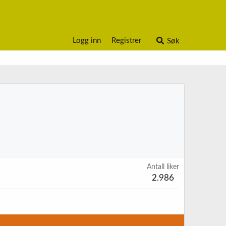
Logg inn
Registrer
Søk
Antall liker
2.986