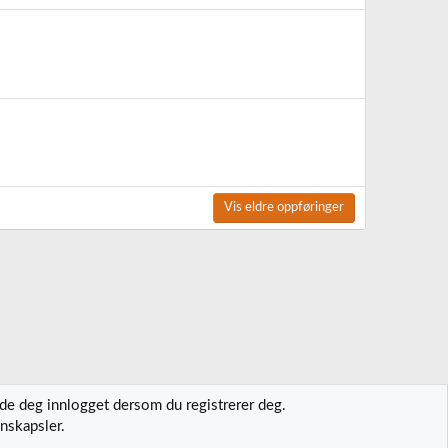
Vis eldre oppføringer
lde deg innlogget dersom du registrerer deg.
nskapsler.
t oss
Vilkår og regler
Personvernregler
Hjelp
Hjem
R
S