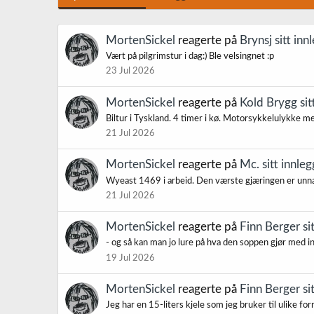
MortenSickel
reagerte på
Brynsj sitt inn
Vært på pilgrimstur i dag:) Ble velsingnet :p
23 Jul 2026
MortenSickel
reagerte på
Kold Brygg sit
Biltur i Tyskland. 4 timer i kø. Motorsykkelulykke med 
21 Jul 2026
MortenSickel
reagerte på
Mc. sitt innleg
Wyeast 1469 i arbeid. Den værste gjæringen er unna
21 Jul 2026
MortenSickel
reagerte på
Finn Berger si
- og så kan man jo lure på hva den soppen gjør med in
19 Jul 2026
MortenSickel
reagerte på
Finn Berger si
Jeg har en 15-liters kjele som jeg bruker til ulike for