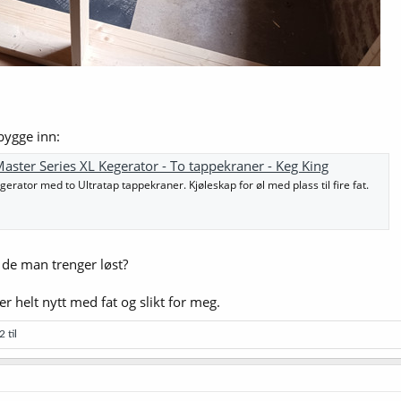
 bygge inn:
aster Series XL Kegerator - To tappekraner - Keg King
rator med to Ultratap tappekraner. Kjøleskap for øl med plass til fire fat.
e de man trenger løst?
 er helt nytt med fat og slikt for meg.
 til