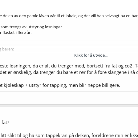
 delen av den gamle låven vår til et lokale, og der vill han selvsagt ha en b
hva som trengs av utstyr og løsninger.
flasket i flere år.
g baren:
Klikk for å utvide...
delen:
ste løsningen, da er alt du trenger med, bortsett fra fat og co2.
s det er ønskelig, da trenger du bare et rør for å føre slangene i så
kjøleskap + utstyr for tapping, men blir neppe billigere.
 fat?
itt slikt til og ha som tappekran på disken, foreldrene min er lik