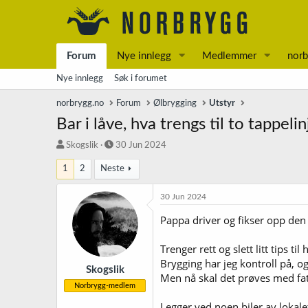
Forum
Nye innlegg
Medlemmer
norb
Nye innlegg
Søk i forumet
norbrygg.no
Forum
Ølbrygging
Utstyr
Bar i låve, hva trengs til to tappeli
T
S
Skogslik
30 Jun 2024
r
t
1
2
Neste
å
a
d
r
s
t
30 Jun 2024
t
d
Pappa driver og fikser opp den 
a
a
r
t
t
o
Trenger rett og slett litt tips t
e
Brygging har jeg kontroll på, og 
r
Skogslik
Men nå skal det prøves med fat
Norbrygg-medlem
Legger ved noen biler av lokale