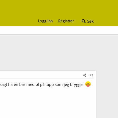
Logg inn
Registrer
Søk
#1
elvsagt ha en bar med øl på tapp som jeg brygger