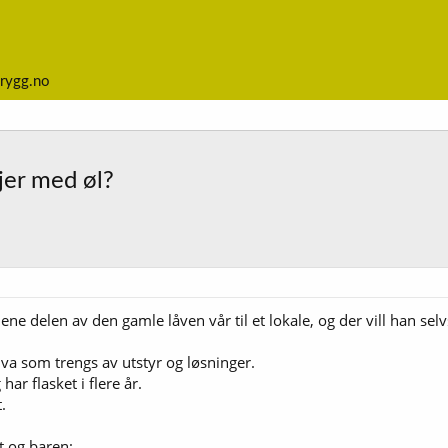
rygg.no
njer med øl?
ene delen av den gamle låven vår til et lokale, og der vill han s
il hva som trengs av utstyr og løsninger.
har flasket i flere år.
.
t og baren: