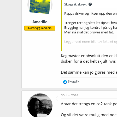
j
Skogslik skrev:
o
n
Pappa driver og fikser opp den ene
e
r
Amarillo
Trenger rett og slett litt tips til 
:
Brygging har jeg kontroll på, og har 
Norbrygg-medlem
Men nå skal det prøves med fat.
Legger ved noen biler av lokalet o
Inngangen til lokalet med bare
Kegmaster er absolutt den enkle
disken for å det helt skjult hvi
Det samme kan jo gjøres med et 
R
Skogslik
e
a
k
30 Jun 2024
s
j
Antar det trengs en co2 tank pe
o
n
Og vil det være mulig med noe l
e