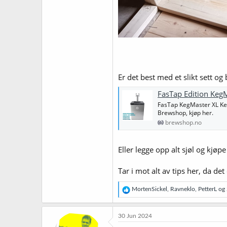
Er det best med et slikt sett og
FasTap Edition KegM
FasTap KegMaster XL Kege
Brewshop, kjøp her.
brewshop.no
Eller legge opp alt sjøl og kjøp
Tar i mot alt av tips her, da det
R
MortenSickel
,
Ravneklo
,
PetterL
og 2
e
a
k
30 Jun 2024
s