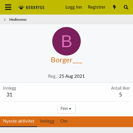
Logg inn
Registrer
Medlemmer
B
Borger___
Reg.
25 Aug 2021
Innlegg
Antall liker
31
5
Finn
Nyeste aktivitet
Innlegg
Om