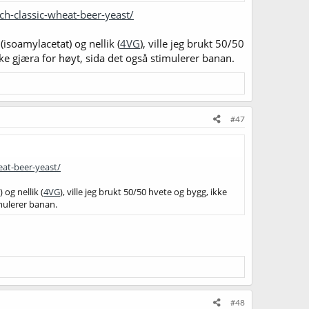
h-classic-wheat-beer-yeast/
soamylacetat) og nellik (
4VG
), ville jeg brukt 50/50
ke gjæra for høyt, sida det også stimulerer banan.
#47
at-beer-yeast/
og nellik (
4VG
), ville jeg brukt 50/50 hvete og bygg, ikke
imulerer banan.
#48