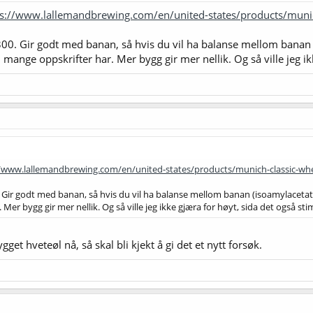
ps://www.lallemandbrewing.com/en/united-states/products/munic
. Gir godt med banan, så hvis du vil ha balanse mellom banan (i
mange oppskrifter har. Mer bygg gir mer nellik. Og så ville jeg ik
//www.lallemandbrewing.com/en/united-states/products/munich-classic-whe
ir godt med banan, så hvis du vil ha balanse mellom banan (isoamylacetat) 
Mer bygg gir mer nellik. Og så ville jeg ikke gjæra for høyt, sida det også st
get hveteøl nå, så skal bli kjekt å gi det et nytt forsøk.