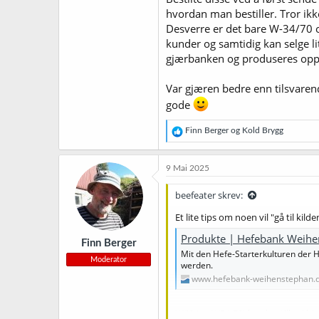
hvordan man bestiller. Tror ikke
Desverre er det bare W-34/70 og
kunder og samtidig kan selge li
gjærbanken og produseres opp 
Var gjæren bedre enn tilsvarend
gode
R
Finn Berger
og
Kold Brygg
e
a
k
9 Mai 2025
s
j
beefeater skrev:
o
n
Et lite tips om noen vil "gå til kilde
e
r
Produkte | Hefebank Weihe
Finn Berger
:
Mit den Hefe-Starterkulturen der 
Moderator
werden.
www.hefebank-weihenstephan.
W68 (og W34-70) kan bestilles i 