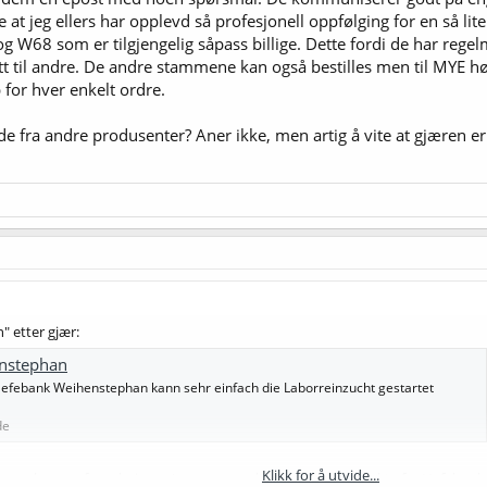
 at jeg ellers har opplevd så profesjonell oppfølging for en så lit
 W68 som er tilgjengelig såpass billige. Dette fordi de har regelm
tt til andre. De andre stammene kan også bestilles men til MYE hø
for hver enkelt ordre.
e fra andre produsenter? Aner ikke, men artig å vite at gjæren er 
n" etter gjær:
nstephan
Hefebank Weihenstephan kann sehr einfach die Laborreinzucht gestartet
de
Klikk for å utvide...
hjemmebryggerforpakninger (som gammeldagse WL-rør) direkte fra Hefebank