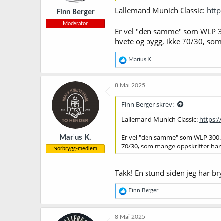
Lallemand Munich Classic:
htt
Finn Berger
Moderator
Er vel "den samme" som WLP 300
hvete og bygg, ikke 70/30, som 
R
Marius K.
e
a
k
8 Mai 2025
s
j
Finn Berger skrev:
o
n
Lallemand Munich Classic:
https:
e
r
Er vel "den samme" som WLP 300. G
Marius K.
:
70/30, som mange oppskrifter har. 
Norbrygg-medlem
Takk! En stund siden jeg har bryg
R
Finn Berger
e
a
k
8 Mai 2025