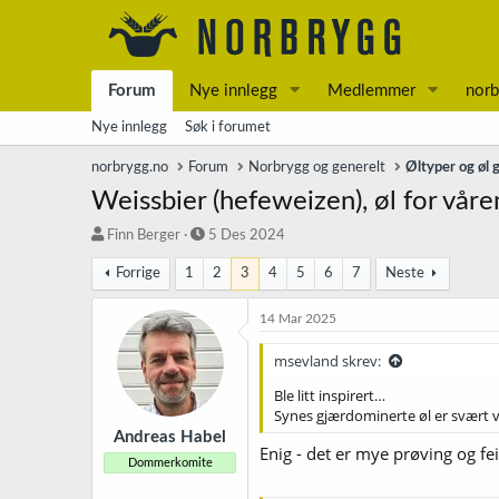
Forum
Nye innlegg
Medlemmer
norb
Nye innlegg
Søk i forumet
norbrygg.no
Forum
Norbrygg og generelt
Øltyper og øl 
Weissbier (hefeweizen), øl for vår
T
S
Finn Berger
5 Des 2024
r
t
Forrige
1
2
3
4
5
6
7
Neste
å
a
d
r
s
t
14 Mar 2025
t
d
a
a
msevland skrev:
r
t
Ble litt inspirert…
t
o
Synes gjærdominerte øl er svært va
e
r
Andreas Habel
Enig - det er mye prøving og feil
Dommerkomite