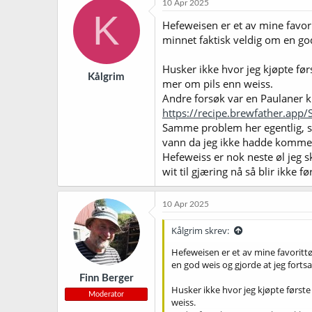
10 Apr 2025
s
K
j
Hefeweisen er et av mine favori
o
minnet faktisk veldig om en god 
n
e
r
Husker ikke hvor jeg kjøpte før
Kålgrim
:
mer om pils enn weiss.
Andre forsøk var en Paulaner kl
https://recipe.brewfather.a
Samme problem her egentlig, sma
vann da jeg ikke hadde kommet 
Hefeweiss er nok neste øl jeg s
wit til gjæring nå så blir ikke 
10 Apr 2025
Kålgrim skrev:
Hefeweisen er et av mine favorittø
en god weis og gjorde at jeg fortsa
Finn Berger
Husker ikke hvor jeg kjøpte første
Moderator
weiss.