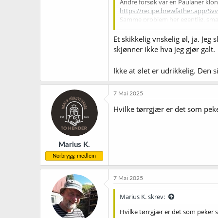
Andre forsøk var en Paulaner klon 
https://recipe.brewfather.app
Samme problem her egentlig, smakte
kommet så langt som å sette meg 
Hefeweiss er nok neste øl jeg skal
Et skikkelig vnskelig øl, ja. Jeg
blir ikke før om en måneds tid.
skjønner ikke hva jeg gjør galt.
Ikke at ølet er udrikkelig. Den s
7 Mai 2025
Hvilke tørrgjær er det som peker
Marius K.
Norbrygg-medlem
7 Mai 2025
Marius K. skrev:
Hvilke tørrgjær er det som peker se