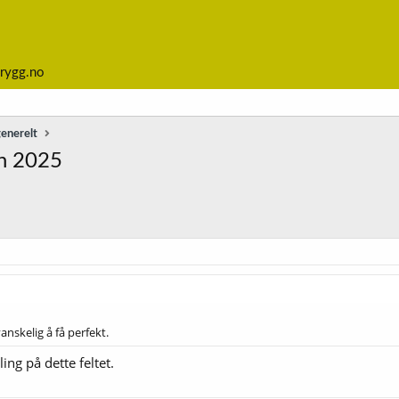
rygg.no
generelt
en 2025
nskelig å få perfekt.
ing på dette feltet.