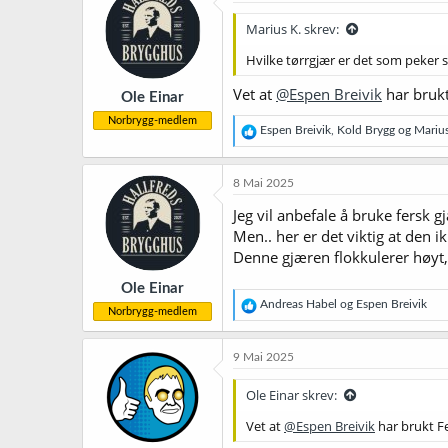
s
j
Marius K. skrev:
o
n
Hvilke tørrgjær er det som peker se
e
r
Vet at
@Espen Breivik
har brukt
Ole Einar
:
Norbrygg-medlem
R
Espen Breivik
,
Kold Brygg
og
Marius
e
a
k
8 Mai 2025
s
j
Jeg vil anbefale å bruke fersk 
o
Men.. her er det viktig at den 
n
Denne gjæren flokkulerer høyt, 
e
r
Ole Einar
:
R
Andreas Habel
og
Espen Breivik
Norbrygg-medlem
e
a
k
9 Mai 2025
s
j
Ole Einar skrev:
o
n
Vet at
@Espen Breivik
har brukt F
e
r