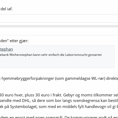
del iaf.
ilden" etter gjær:
stephan
febank Weihenstephan kann sehr einfach die Laborreinzucht gestartet
 i hjemmebryggerforpakninger (som gammeldagse WL-rør) direkte
n 30 euro hver, pluss 30 euro i frakt. Gebyr og moms tilkommer selv
sendte med DHL, så dere som bor langs svenskegrensa kan bestille 
k på Systembolaget, som med en middels fylt handlevogn vil gi b
de dem en epost med noen spørsmål. De kommuniserer godt på engel