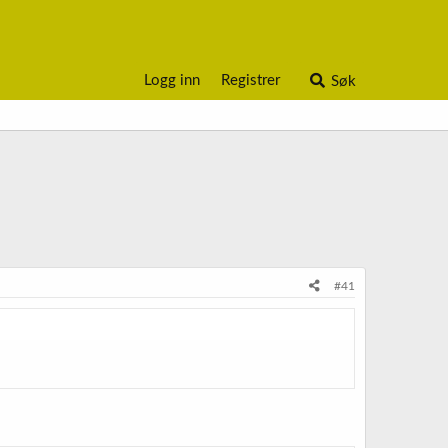
Logg inn
Registrer
Søk
#41