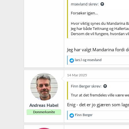
msevland skrev:
Forsøker igjen…
Hvor viktig synes du Mandarina Ba
Jeg har både Tettnang og Hallerta
Dersom de vil fungere, hvordan vi
Jeg har valgt Mandarina fordi de
R
lars.l
og
msevland
e
a
k
14 Mar 2025
s
j
Finn Berger skrev:
o
n
Trur at det fremdeles ville være we
e
r
Enig - det er jo gjæren som la
Andreas Habel
:
Dommerkomite
R
Finn Berger
e
a
k