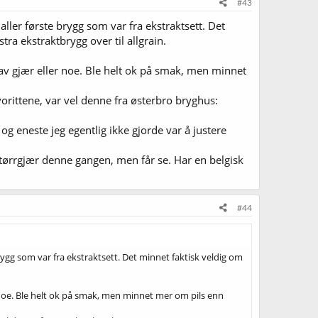
#43
ller første brygg som var fra ekstraktsett. Det
tra ekstraktbrygg over til allgrain.
 av gjær eller noe. Ble helt ok på smak, men minnet
orittene, var vel denne fra østerbro bryghus:
g eneste jeg egentlig ikke gjorde var å justere
 tørrgjær denne gangen, men får se. Har en belgisk
#44
rygg som var fra ekstraktsett. Det minnet faktisk veldig om
r noe. Ble helt ok på smak, men minnet mer om pils enn