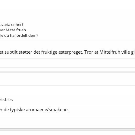
varia er her?
uer Mittelfrueh
lle du ha fordelt dem?
t subtilt støtter det fruktige esterpreget. Tror at Mittelfrüh ville
issbier.
ger de typiske aromaene/smakene.