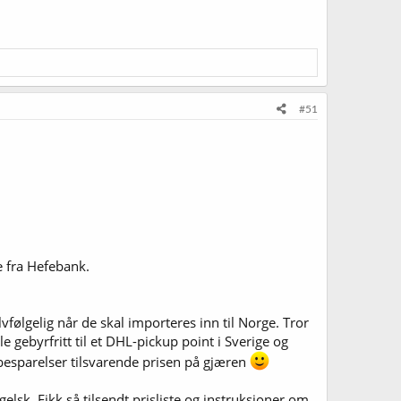
#51
 fra Hefebank.
følgelig når de skal importeres inn til Norge. Tror
gebyrfritt til et DHL-pickup point i Sverige og
esparelser tilsvarende prisen på gjæren
sk. Fikk så tilsendt prisliste og instruksjoner om