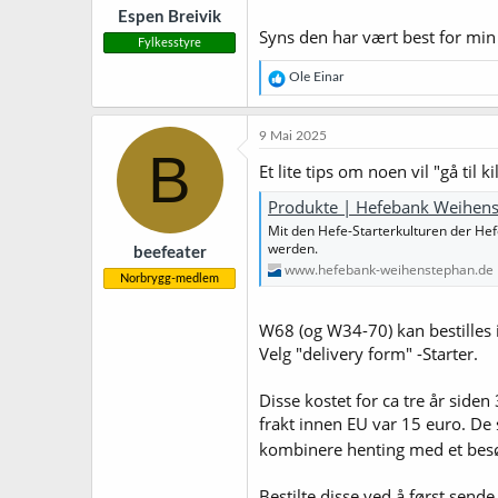
Espen Breivik
:
Syns den har vært best for min 
Fylkesstyre
R
Ole Einar
e
a
k
9 Mai 2025
s
B
j
Et lite tips om noen vil "gå til k
o
n
Produkte | Hefebank Weihen
e
Mit den Hefe-Starterkulturen der He
r
werden.
beefeater
:
www.hefebank-weihenstephan.de
Norbrygg-medlem
W68 (og W34-70) kan bestilles
Velg "delivery form" -Starter.
Disse kostet for ca tre år side
frakt innen EU var 15 euro. De 
kombinere henting med et besø
Bestilte disse ved å først sen