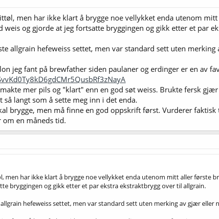
ttøl, men har ikke klart å brygge noe vellykket enda utenom mitt a
weis og gjorde at jeg fortsatte bryggingen og gikk etter et par eks
ste allgrain hefeweiss settet, men var standard sett uten merking
on jeg fant på brewfather siden paulaner og erdinger er en av fav
pp/SvvKd0Ty8kD6gdCMr5QusbRf3zNayA
kte mer pils og "klart" enn en god søt weiss. Brukte fersk gjær o
så langt som å sette meg inn i det enda.
kal brygge, men må finne en god oppskrift først. Vurderer faktisk
før om en måneds tid.
l, men har ikke klart å brygge noe vellykket enda utenom mitt aller første b
tte bryggingen og gikk etter et par ekstra ekstraktbrygg over til allgrain.
 allgrain hefeweiss settet, men var standard sett uten merking av gjær elle