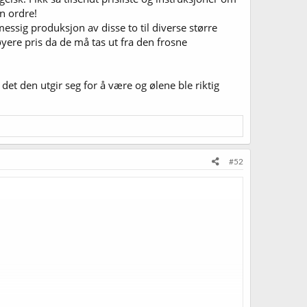
en ordre!
essig produksjon av disse to til diverse større
yere pris da de må tas ut fra den frosne
det den utgir seg for å være og ølene ble riktig
#52
.