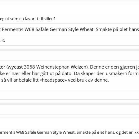
g ut som en favoritt til stilen?
 Fermentis W68 Safale German Style Wheat. Smakte på ølet hans,
 K.
gjær (wyeast 3068 Weihenstephan Weizen). Denne er den gjæren jeg 
ikke er nær eller har gått ut på dato. Da skaper den usmaker i for
så vil anbefale litt «headspace» ved bruk av denne.
ermentis W68 Safale German Style Wheat. Smakte på ølet hans, og det er ikk