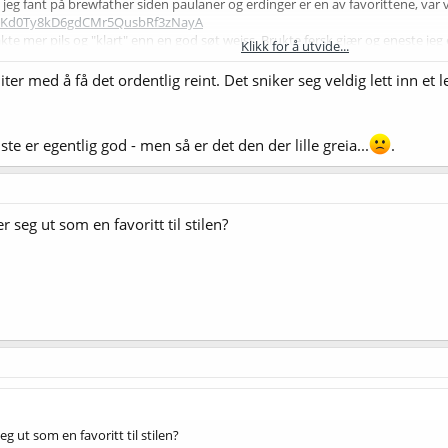
jeg fant på brewfather siden paulaner og erdinger er en av favorittene, var 
/SvvKd0Ty8kD6gdCMr5QusbRf3zNayA
 mer pils og "klart" enn en god søt weiss. Brukte fersk gjær og eneste jeg e
Klikk for å utvide...
inn i det enda.
 brygge, men må finne en god oppskrift først. Vurderer faktisk tørrgjær denne
 sliter med å få det ordentlig reint. Det sniker seg veldig lett inn 
iste er egentlig god - men så er det den der lille greia...
.
 seg ut som en favoritt til stilen?
g ut som en favoritt til stilen?