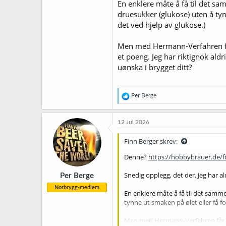
En enklere måte å få til det sa
druesukker (glukose) uten å tyn
det ved hjelp av glukose.)
Men med Hermann-Verfahren får
et poeng. Jeg har riktignok ald
uønska i brygget ditt?
R
Per Berge
e
a
k
12 Jul 2026
s
j
Finn Berger skrev:
o
n
Denne?
https://hobbybrauer.de/
e
r
Snedig opplegg, det der. Jeg har a
Per Berge
:
Norbrygg-medlem
En enklere måte å få til det samm
tynne ut smaken på ølet eller få f
Men med Hermann-Verfahren får du