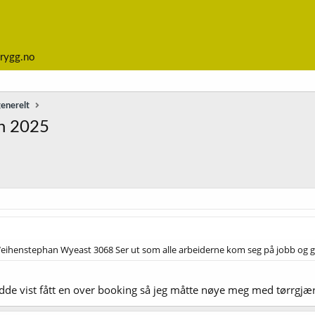
rygg.no
generelt
en 2025
ihenstephan Wyeast 3068 Ser ut som alle arbeiderne kom seg på jobb og gik
hadde vist fått en over booking så jeg måtte nøye meg med tørrgjæ