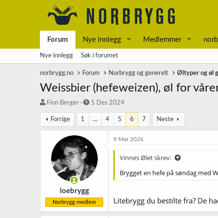
Forum
Nye innlegg
Medlemmer
norb
Nye innlegg
Søk i forumet
norbrygg.no
Forum
Norbrygg og generelt
Øltyper og øl 
Weissbier (hefeweizen), øl for vår
T
S
Finn Berger
5 Des 2024
r
t
Forrige
1
...
4
5
6
7
Neste
å
a
d
r
s
t
9 Mar 2026
t
d
a
a
Vinnes Ølet skrev:
r
t
Brygget en hefe på søndag med We
t
o
e
r
loebrygg
Litebrygg du bestilte fra? De 
Norbrygg-medlem