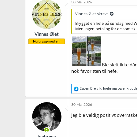
k
30 Mai 2026
s
j
Vinnes Ølet skrev:
o
n
Brygget en hefe på søndag med We
e
Men ingen betaling for de som sku
r
Vinnes Ølet
:
Norbrygg-medlem
Ble slett ikke d
nok favoritten til hefe.
R
Espen Breivik
,
loebrygg
og
erikraud
e
a
k
30 Mai 2026
s
j
Jeg ble veldig positivt overras
o
n
e
r
loebrygg
: