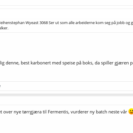
ihenstephan Wyeast 3068 Ser ut som alle arbeiderne kom seg på jobb og gik
lker.
årlig denne, best karbonert med speise på boks, da spiller gjæren p
e
ket over nye tørrgjæra til Fermentis, vurderer ny batch neste vår