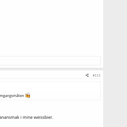
#111
 framgangsmåten
 banansmak i mine weissbier.