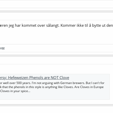
æren jeg har kommet over sålangt. Kommer ikke til å bytte ut de
rygg
ersy: Hefeweizen Phenols are NOT Clove
or well over 500 years. I'm not arguing with German brewers. But I can't for
k that the phenols in this style is anything like Cloves. Are Cloves in Europe
Cloves in your spice...