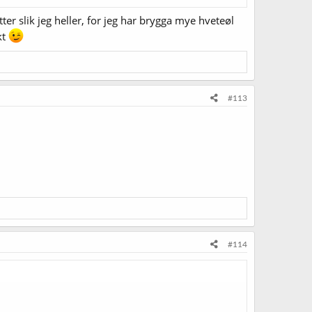
nskje dessuten vært uønska i brygget ditt?
ter slik jeg heller, for jeg har brygga mye hveteøl
kt
#113
#114