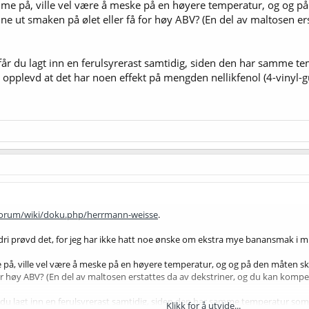
mme på, ville vel være å meske på en høyere temperatur, og og på
ne ut smaken på ølet eller få for høy ABV? (En del av maltosen e
 du lagt inn en ferulsyrerast samtidig, siden den har samme te
ri opplevd at det har noen effekt på mengden nellikfenol (4-vinyl-g
forum/wiki/doku.php/herrmann-weisse
.
ldri prøvd det, for jeg har ikke hatt noe ønske om ekstra mye banansmak i m
e på, ville vel være å meske på en høyere temperatur, og og på den måten ska
or høy ABV? (En del av maltosen erstattes da av dekstriner, og du kan kompen
 lagt inn en ferulsyrerast samtidig, siden den har samme temperatur som m
Klikk for å utvide...