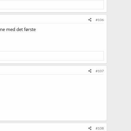
#106
nne med det første
#107
#108