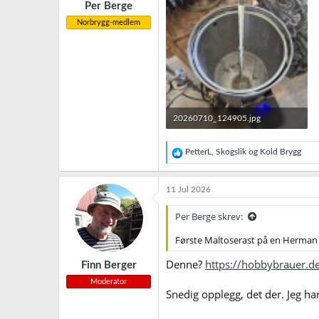
Per Berge
Norbrygg-medlem
20260710_124905.jpg
244,6 KB · Sett: 6
R
PetterL
,
Skogslik
og
Kold Brygg
e
a
k
11 Jul 2026
s
j
Per Berge skrev:
o
n
Første Maltoserast på en Herman 
e
r
Denne?
https://hobbybrauer.
Finn Berger
:
Moderator
Snedig opplegg, det der. Jeg ha