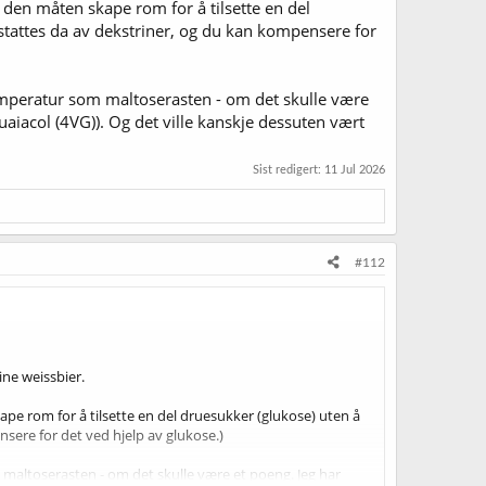
 den måten skape rom for å tilsette en del
rstattes da av dekstriner, og du kan kompensere for
mperatur som maltoserasten - om det skulle være
uaiacol (4VG)). Og det ville kanskje dessuten vært
Sist redigert:
11 Jul 2026
#112
ine weissbier.
pe rom for å tilsette en del druesukker (glukose) uten å
sere for det ved hjelp av glukose.)
altoserasten - om det skulle være et poeng. Jeg har