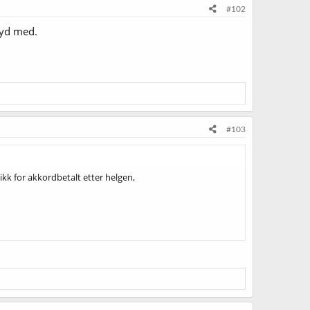
#102
nøyd med.
#103
k for akkordbetalt etter helgen,