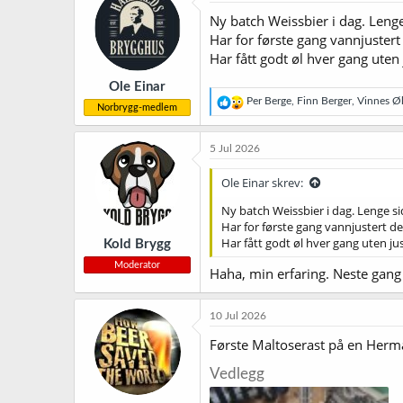
Ny batch Weissbier i dag. Lenge 
Har for første gang vannjustert
Har fått godt øl hver gang uten 
Ole Einar
R
Per Berge
,
Finn Berger
,
Vinnes Øl
Norbrygg-medlem
e
a
k
5 Jul 2026
s
j
Ole Einar skrev:
o
n
Ny batch Weissbier i dag. Lenge sid
e
Har for første gang vannjustert de
r
Har fått godt øl hver gang uten jus
Kold Brygg
:
Moderator
Haha, min erfaring. Neste gang 
10 Jul 2026
Første Maltoserast på en Herm
Vedlegg