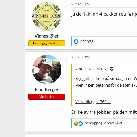
9 Mar 2026
Ja de fikk inn 4 pakker rett før
Vinnes Ølet
R
loebrygg
Norbrygg-medlem
e
a
k
9 Mar 2026
s
j
Vinnes Ølet skrev:
o
n
Brygget en hefe på søndag med We
e
Men ingen betaling for de som sk
r
Finn Berger
:
Moderator
Vis vedlegget 76944
Stiike av fra jobben på den måt
R
loebrygg
og
Vinnes Ølet
e
a