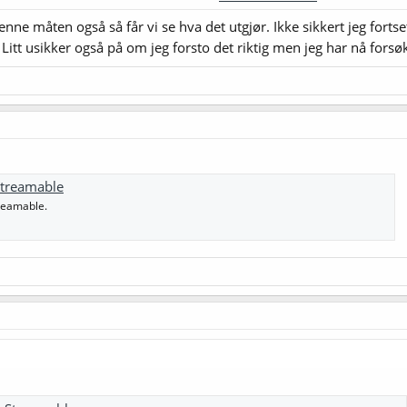
 noen effekt på mengden nellikfenol (4-vinyl-guaiacol (4VG)). Og det ville ka
nne måten også så får vi se hva det utgjør. Ikke sikkert jeg fortset
 Litt usikker også på om jeg forsto det riktig men jeg har nå forsø
treamable
reamable.