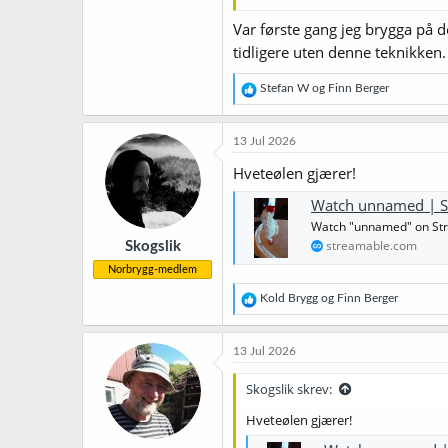
riktignok aldri opplevd at det har
Var første gang jeg brygga på de
tidligere uten denne teknikken.
R
Stefan W
og
Finn Berger
e
a
k
13 Jul 2026
s
j
Hveteølen gjærer!
o
n
Watch unnamed | S
e
Watch "unnamed" on St
r
streamable.com
Skogslik
:
Norbrygg-medlem
R
Kold Brygg
og
Finn Berger
e
a
k
13 Jul 2026
s
j
Skogslik skrev:
o
n
Hveteølen gjærer!
e
r