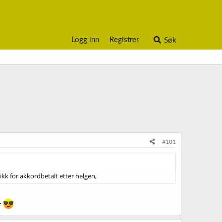
Logg inn
Registrer
Søk
#101
k for akkordbetalt etter helgen,
r