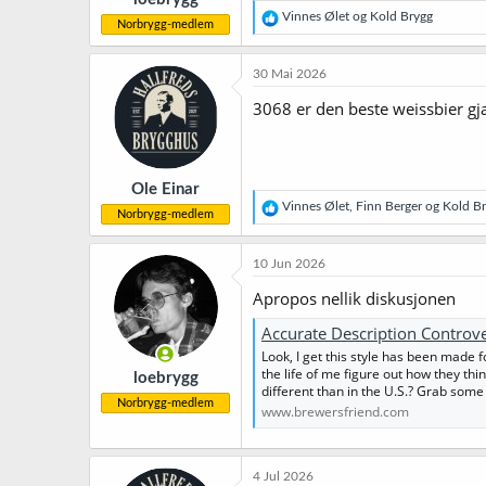
R
Vinnes Ølet
og
Kold Brygg
Norbrygg-medlem
e
a
k
30 Mai 2026
s
j
3068 er den beste weissbier gj
o
n
e
r
Ole Einar
:
R
Vinnes Ølet
,
Finn Berger
og
Kold B
Norbrygg-medlem
e
a
k
10 Jun 2026
s
j
Apropos nellik diskusjonen
o
n
Accurate Description Controv
e
Look, I get this style has been made f
r
the life of me figure out how they thin
loebrygg
:
different than in the U.S.? Grab some 
Norbrygg-medlem
www.brewersfriend.com
4 Jul 2026