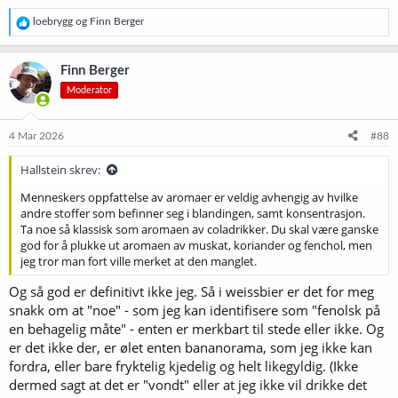
R
loebrygg
og
Finn Berger
e
a
k
Finn Berger
s
Moderator
j
o
n
e
4 Mar 2026
#88
r
:
Hallstein skrev:
Menneskers oppfattelse av aromaer er veldig avhengig av hvilke
andre stoffer som befinner seg i blandingen, samt konsentrasjon.
Ta noe så klassisk som aromaen av coladrikker. Du skal være ganske
god for å plukke ut aromaen av muskat, koriander og fenchol, men
jeg tror man fort ville merket at den manglet.
Og så god er definitivt ikke jeg. Så i weissbier er det for meg
snakk om at "noe" - som jeg kan identifisere som "fenolsk på
en behagelig måte" - enten er merkbart til stede eller ikke. Og
er det ikke der, er ølet enten bananorama, som jeg ikke kan
fordra, eller bare fryktelig kjedelig og helt likegyldig. (Ikke
dermed sagt at det er "vondt" eller at jeg ikke vil drikke det