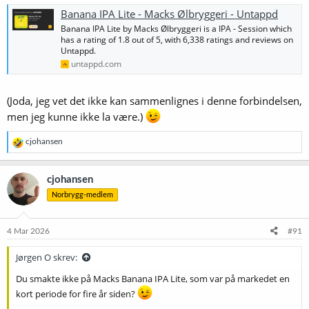
Banana IPA Lite - Macks Ølbryggeri - Untappd
Banana IPA Lite by Macks Ølbryggeri is a IPA - Session which
has a rating of 1.8 out of 5, with 6,338 ratings and reviews on
Untappd.
untappd.com
(Joda, jeg vet det ikke kan sammenlignes i denne forbindelsen,
men jeg kunne ikke la være.)
R
cjohansen
e
a
k
cjohansen
s
Norbrygg-medlem
j
o
n
e
4 Mar 2026
#91
r
:
Jørgen O skrev:
Du smakte ikke på Macks Banana IPA Lite, som var på markedet en
kort periode for fire år siden?