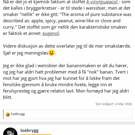
Nå er det jo et kjemisk faktum at stoffet
4-vinylguaiacol
- som
det kalles i bryggerkretser - er til stede i weissbier, men at det
smaker "nellik" er ikke gitt: "The aroma of pure substance was
described as: apple, spicy, peanut, wine-like or clove and
curry." Det stoffet som gir nellik den karakteristiske smaken
er faktisk et annet:
eugenol
.
Videre diskusjon av dette overlater jeg til de mer smakslærde.
Sjøl er jeg meningsløs
.
Jeg er ikke glad i weissbier der banansmaken er alt du hører,
og jeg har aldri hatt problemer med å få "nok" banan. Tvert i
mot har jeg gjort hva jeg har kunnet for å lokke fram det
fenolske gjennom å bruke mindre hvete, legge inn et
ferulsyresteg og gjære relativt lavt. Men fornøyd har jeg aldri
blitt.
Sist redigert:
4 Mar 2026
R
loebrygg
e
a
k
loebrygg
s