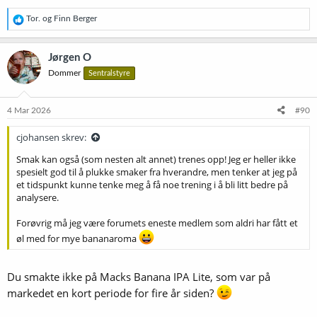
R
Tor.
og
Finn Berger
e
a
k
Jørgen O
s
Dommer
Sentralstyre
j
o
n
e
4 Mar 2026
#90
r
:
cjohansen skrev:
Smak kan også (som nesten alt annet) trenes opp! Jeg er heller ikke
spesielt god til å plukke smaker fra hverandre, men tenker at jeg på
et tidspunkt kunne tenke meg å få noe trening i å bli litt bedre på
analysere.
Forøvrig må jeg være forumets eneste medlem som aldri har fått et
øl med for mye bananaroma
Du smakte ikke på Macks Banana IPA Lite, som var på
markedet en kort periode for fire år siden?