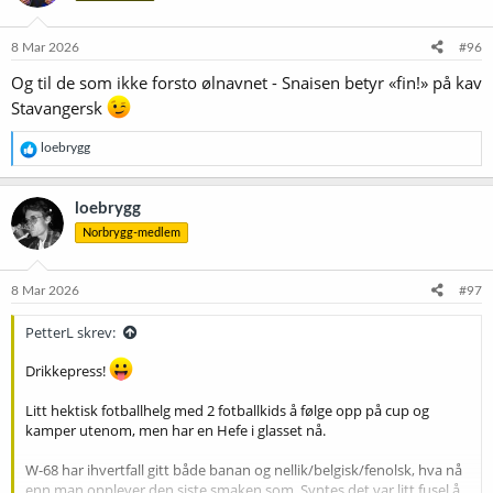
o
n
e
8 Mar 2026
#96
r
Og til de som ikke forsto ølnavnet - Snaisen betyr «fin!» på kav
:
Stavangersk
R
loebrygg
e
a
k
loebrygg
s
Norbrygg-medlem
j
o
n
e
8 Mar 2026
#97
r
:
PetterL skrev:
Drikkepress!
Litt hektisk fotballhelg med 2 fotballkids å følge opp på cup og
kamper utenom, men har en Hefe i glasset nå.
W-68 har ihvertfall gitt både banan og nellik/belgisk/fenolsk, hva nå
enn man opplever den siste smaken som, Syntes det var litt fusel å