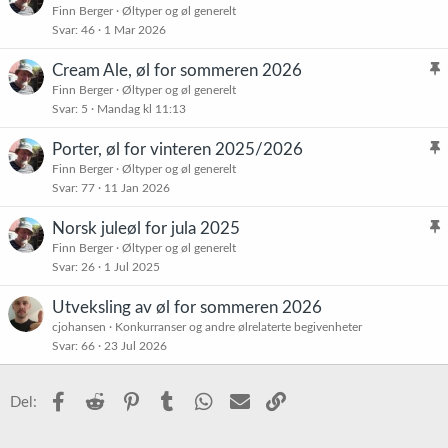
l
Finn Berger
Øltyper og øl generelt
Svar
46
1 Mar 2026
i
s
Cream Ale, øl for sommeren 2026
t
l
Finn Berger
Øltyper og øl generelt
r
Svar
5
Mandag kl 11:13
i
e
s
t
Porter, øl for vinteren 2025/2026
t
l
Finn Berger
Øltyper og øl generelt
r
Svar
77
11 Jan 2026
i
e
s
t
Norsk juleøl for jula 2025
t
l
Finn Berger
Øltyper og øl generelt
r
Svar
26
1 Jul 2025
i
e
s
t
Utveksling av øl for sommeren 2026
t
cjohansen
Konkurranser og andre ølrelaterte begivenheter
r
Svar
66
23 Jul 2026
e
t
Facebook
Reddit
Pinterest
Tumblr
WhatsApp
E-post
Link
Del: