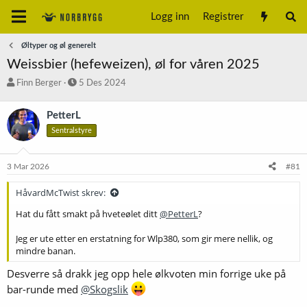
Logg inn
Registrer
Øltyper og øl generelt
Weissbier (hefeweizen), øl for våren 2025
T
S
Finn Berger
5 Des 2024
r
t
å
a
PetterL
d
r
Sentralstyre
s
t
t
d
a
a
3 Mar 2026
#81
r
t
t
o
HåvardMcTwist skrev:
e
r
Hat du fått smakt på hveteølet ditt
@PetterL
?
Jeg er ute etter en erstatning for Wlp380, som gir mere nellik, og
mindre banan.
Desverre så drakk jeg opp hele ølkvoten min forrige uke på
bar-runde med
@Skogslik