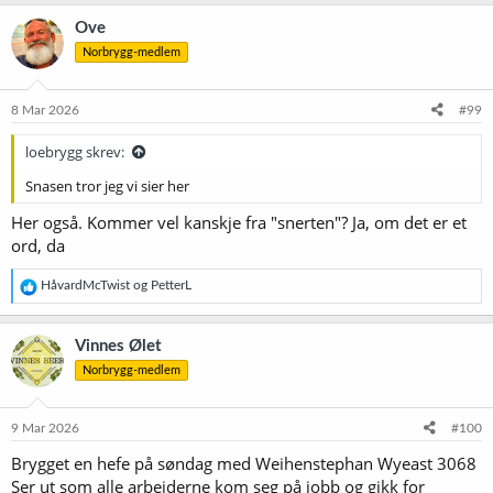
a
k
Ove
s
Norbrygg-medlem
j
o
n
e
8 Mar 2026
#99
r
:
loebrygg skrev:
Snasen tror jeg vi sier her
Her også. Kommer vel kanskje fra "snerten"? Ja, om det er et
ord, da
R
HåvardMcTwist
og
PetterL
e
a
k
Vinnes Ølet
s
Norbrygg-medlem
j
o
n
e
9 Mar 2026
#100
r
Brygget en hefe på søndag med Weihenstephan Wyeast 3068
:
Ser ut som alle arbeiderne kom seg på jobb og gikk for