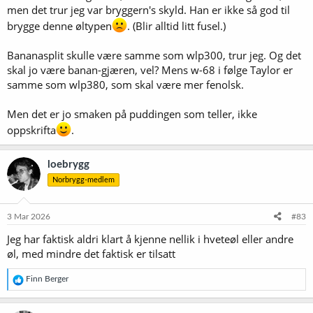
men det trur jeg var bryggern's skyld. Han er ikke så god til
brygge denne øltypen
. (Blir alltid litt fusel.)
Bananasplit skulle være samme som wlp300, trur jeg. Og det
skal jo være banan-gjæren, vel? Mens w-68 i følge Taylor er
samme som wlp380, som skal være mer fenolsk.
Men det er jo smaken på puddingen som teller, ikke
oppskrifta
.
loebrygg
Norbrygg-medlem
3 Mar 2026
#83
Jeg har faktisk aldri klart å kjenne nellik i hveteøl eller andre
øl, med mindre det faktisk er tilsatt
R
Finn Berger
e
a
k