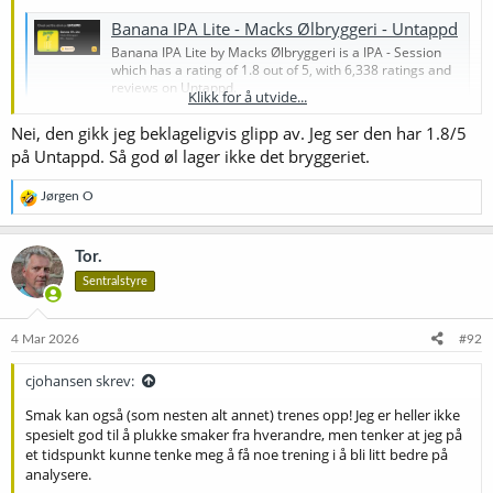
Banana IPA Lite - Macks Ølbryggeri - Untappd
Banana IPA Lite by Macks Ølbryggeri is a IPA - Session
which has a rating of 1.8 out of 5, with 6,338 ratings and
reviews on Untappd.
Klikk for å utvide...
untappd.com
Nei, den gikk jeg beklageligvis glipp av. Jeg ser den har 1.8/5
på Untappd. Så god øl lager ikke det bryggeriet.
(Joda, jeg vet det ikke kan sammenlignes i denne forbindelsen, men
jeg kunne ikke la være.)
R
Jørgen O
e
a
k
Tor.
s
Sentralstyre
j
o
n
e
4 Mar 2026
#92
r
:
cjohansen skrev:
Smak kan også (som nesten alt annet) trenes opp! Jeg er heller ikke
spesielt god til å plukke smaker fra hverandre, men tenker at jeg på
et tidspunkt kunne tenke meg å få noe trening i å bli litt bedre på
analysere.