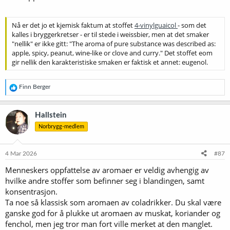
Men fornøyd har jeg aldri blitt.
Nå er det jo et kjemisk faktum at stoffet
4-vinylguaicol
- som det
kalles i bryggerkretser - er til stede i weissbier, men at det smaker
"nellik" er ikke gitt: "The aroma of pure substance was described as:
apple, spicy, peanut, wine-like or clove and curry." Det stoffet eom
gir nellik den karakteristiske smaken er faktisk et annet: eugenol.
R
Finn Berger
e
a
k
Hallstein
s
Norbrygg-medlem
j
o
n
e
4 Mar 2026
#87
r
Menneskers oppfattelse av aromaer er veldig avhengig av
:
hvilke andre stoffer som befinner seg i blandingen, samt
konsentrasjon.
Ta noe så klassisk som aromaen av coladrikker. Du skal være
ganske god for å plukke ut aromaen av muskat, koriander og
fenchol, men jeg tror man fort ville merket at den manglet.