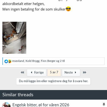
akkordbetalt etter helgen,
Men ingen betaling for de som skulker
R
msevland
,
Kold Brygg
,
Finn Berger
og 2 til
e
a
k
Først
Siste
5 av 7
Forrige
Neste
s
j
Du må logge inn eller registrere deg for å svare her.
o
n
e
Similar threads
r
:
Engelsk bitter, øl for våren 2026