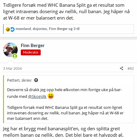
Tidligere forsøk med WHC Banana Split ga et resultat som
lignet intravenøs dosering av nellik, null banan. Jeg håper nå
at W-68 er mer balansert enn det.
R
msevland
,
dojonieu
,
Finn Berger
og 3 til
e
a
k
Finn Berger
s
Moderator
j
o
n
e
3 Mar 2026
#82
r
:
PetterL skrev:
Desverre så drakk jeg opp hele ølkvoten min forrige uke på bar-
runde med
@Skogslik
Tidligere forsøk med WHC Banana Split ga et resultat som lignet
intravenøs dosering av nellik, null banan. Jeg håper nå at W-68 er
mer balansert enn det.
Jeg har et brygg med bananasplit'en, og den splitta greit
mellom banan og nellik, den. Det blei bare et halvgodt øl,