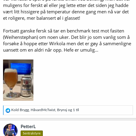
muligens for ferskt øl eller jeg lette etter det siden jeg hadde
vært litt hissigere på temperatur denne gang men nå var det
et roligere, mer balansert øl i glasset!
Fortsatt ganske fersk så tar en benchmark test mot fasiten
(Weihenstephan) om noen uker. Det blir jo som vanlig som å
forsøke å hoppe etter Wirkola men det er gøy å sammenligne
uansett om en aldri når opp. Hefe er umulig…
R
Kold Brygg
,
HåvardMcTwist
,
Brynsj
og 1 til
e
a
k
PetterL
s
Sentralstyre
j