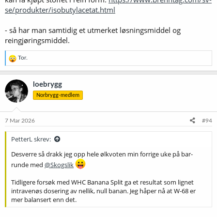
se/produkter/isobutylacetat.html
- så har man samtidig et utmerket løsningsmiddel og
reingjøringsmiddel.
R
Tor.
e
a
k
loebrygg
s
Norbrygg-medlem
j
o
n
e
7 Mar 2026
#94
r
:
PetterL skrev:
Desverre så drakk jeg opp hele ølkvoten min forrige uke på bar-
runde med
@Skogslik
Tidligere forsøk med WHC Banana Split ga et resultat som lignet
intravenøs dosering av nellik, null banan. Jeg håper nå at W-68 er
mer balansert enn det.