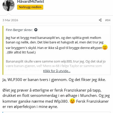
HåvardMcTwist
s
Norbrygg-medlem
j
o
n
e
3 Mar 2026
#84
r
:
Finn Berger skrev:
Jeg har et brygg med bananasplit'en, og den splitta greit mellom
banan og nellik, den. Det blei bare et halvgodt øl, men det trur jeg
var bryggern's skyld. Han er ikke så god til brygge denne øltypen
. (Blir alltid litt fusel.)
Bananasplit skulle være samme som wlp300, trur jeg. Og det skal jo
være banan-gjæren, vel? Mens w-68 i følge Taylor er samme som
wlp380, som skal være mer fenolsk.
Klikk for å utvide...
Ja, WLP300 er banan tvers i gjennom. Og det fikser jeg ikke.
Men det er jo smaken på puddingen som teller, ikke oppskrifta
.
Ølet jeg prøver å etterligne er fersk Franziskaner på tapp,
drukket en flott sensommerdag i en ølhage i Munchen. Og jeg
kommer ganske nærme med Wlp380.
Fersk Franziskaner
er ren ølperfeksjon i mine øyne.