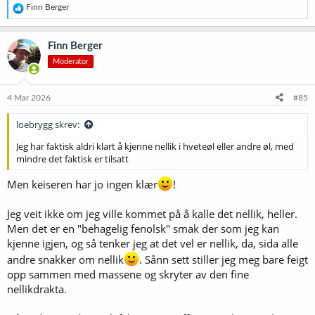
R
Finn Berger
e
a
k
Finn Berger
s
Moderator
j
o
n
e
4 Mar 2026
#85
r
:
loebrygg skrev:
Jeg har faktisk aldri klart å kjenne nellik i hveteøl eller andre øl, med
mindre det faktisk er tilsatt
Men keiseren har jo ingen klær
!
Jeg veit ikke om jeg ville kommet på å kalle det nellik, heller.
Men det er en "behagelig fenolsk" smak der som jeg kan
kjenne igjen, og så tenker jeg at det vel er nellik, da, sida alle
andre snakker om nellik
. Sånn sett stiller jeg meg bare feigt
opp sammen med massene og skryter av den fine
nellikdrakta.