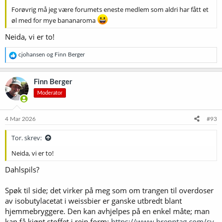
Forøvrig må jeg være forumets eneste medlem som aldri har fått et
øl med for mye bananaroma
Neida, vi er to!
R
cjohansen
og
Finn Berger
e
a
k
Finn Berger
s
Moderator
j
o
n
e
4 Mar 2026
#93
r
:
Tor. skrev:
Neida, vi er to!
Dahlspils?
Spøk til side; det virker på meg som om trangen til overdoser
av isobutylacetat i weissbier er ganske utbredt blant
hjemmebryggere. Den kan avhjelpes på en enkel måte; man
kan få kjøpt stoffet i rein form:
https://www.brenntag.com/sv-