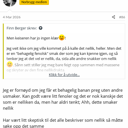
Norbrygg-medlem
j
o
n
e
4 Mar 2026
#86
r
:
Finn Berger skrev:
Men keiseren har jo ingen klær
!
Jeg veit ikke om jeg ville kommet på å kalle det nellik, heller. Men det
er en "behagelig fenolsk" smak der som jeg kan kjenne igjen, og så
tenker jeg at det vel er nellik, da, sida alle andre snakker om nellik
. Sånn sett stiller jeg meg bare feigt opp sammen med massene
og skryter av den fine nellikdrakta.
Klikk for å utvide...
Nå er det jo et kjemisk faktum at stoffet
4-vinylguaicol
- som det
kalles i bryggerkretser - er til stede i weissbier, men at det smaker
Jeg er fornøyd om jeg får et behagelig banan preg uten andre
"nellik" er ikke gitt: "The aroma of pure substance was described as:
apple, spicy, peanut, wine-like or clove and curry." Det stoffet eom
usmaker. Kan godt være litt fenoler og det er nok kanskje det
gir nellik den karakteristiske smaken er faktisk et annet: eugenol.
som er nelliken da, men har aldri tenkt; Ahh, dette smaker
nellik
Jeg er ikke glad i weissbier der banansmaken er alt du hører, og jeg
har aldri hatt problemer med å få "nok" banan. Tvert i mot har jeg
Har vært litt skeptisk til det alle beskriver som nellik så måtte
gjort hva jeg har kunnet for å lokke fram det fenolske gjennom å
søke opp det samme
bruke mindre hvete, legge inn et ferulsyresteg og gjære relativt lavt.