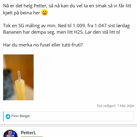
Nå er det helg Petter, så nå kan du vel ta en smak så vi får litt
kjøtt på beina her
Tok en SG måling av min. Ned til 1.009. fra 1.047 sist lørdag
Bananen har dempa seg, men litt H2S. Lar den stå litt til
Har du merka no fusel eller tutti-fruti?
Sist redigert:
7 Mar 2026
R
Finn Berger
e
a
k
PetterL
s