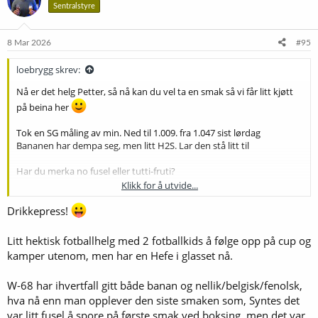
Sentralstyre
j
o
n
e
8 Mar 2026
#95
r
:
loebrygg skrev:
Nå er det helg Petter, så nå kan du vel ta en smak så vi får litt kjøtt
på beina her
Tok en SG måling av min. Ned til 1.009. fra 1.047 sist lørdag
Bananen har dempa seg, men litt H2S. Lar den stå litt til
Har du merka no fusel eller tutti-fruti?
Klikk for å utvide...
Vis vedlegget 76926
Drikkepress!
Litt hektisk fotballhelg med 2 fotballkids å følge opp på cup og
kamper utenom, men har en Hefe i glasset nå.
W-68 har ihvertfall gitt både banan og nellik/belgisk/fenolsk,
hva nå enn man opplever den siste smaken som, Syntes det
var litt fusel å spore på første smak ved boksing, men det var