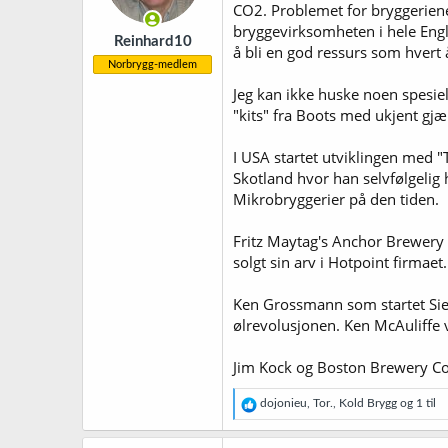
CO2. Problemet for bryggeriene
bryggevirksomheten i hele Engla
Reinhard10
å bli en god ressurs som hvert 
Norbrygg-medlem
Jeg kan ikke huske noen spesie
"kits" fra Boots med ukjent gjæ
I USA startet utviklingen med 
Skotland hvor han selvfølgelig h
Mikrobryggerier på den tiden.
Fritz Maytag's Anchor Brewery 
solgt sin arv i Hotpoint firmaet.
Ken Grossmann som startet Sier
ølrevolusjonen. Ken McAuliffe 
Jim Kock og Boston Brewery Com
R
dojonieu
,
Tor.
,
Kold Brygg
og 1 til
e
a