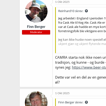
k
1 Okt 2025
s
j
Reinhard10 skrev:
o
n
Jeg arbeidet i England i perioden
e
fra Cask Ale til Keg Ale. Cask Ale
r
var at Cask ale hadde en mye kort
Finn Berger
:
forretningsfolk ble viktigere enn 
Moderator
Jeg kan ikke huske noen spesiell ø
ukjent gjær og ukjent flytende mal
I USA startet utviklingen med "Th
selvfølgelig hadde smakt hva "Real 
CAMRA starta nok ikke noen umi
tradisjon, og kunne - og burde
Fritz Maytag's Anchor Brewery var 
synes jeg:
https://www.beer-st
Hotpoint firmaet.
Dette var vel en del av en gene
Ken Grossmann som startet Sierra 
øl?
McAuliffe var en viktig mentor fo
Jim Kock og Boston Brewery Compan
1 Okt 2025
Finn Berger skrev: