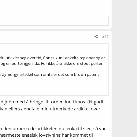
#47
elt, utvikler seg over tid, finnes kun i enkelte regioner og er
 og en porter igjen, da. For ikke å snakke om stout porter
så en Zymurgy-artikkel som omtaler det som brown patent
d jobb med å bringe litt orden inn i kaos. (Et godt
g kan ellers anbefale min utmerkede artikkel over
Som den utmerkede artikkelen du lenka til sier, så var
 nærmeste engelsk lovgivning har kommet til