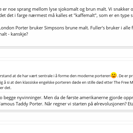
 ikke er noe sprang mellom lyse sjokomalt og brun malt. Vi snakke
det det i farge nærmest må kalles et "kaffemalt", som er en type 
London Porter bruker Simpsons brune malt. Fuller's bruker i alle fa
alt - kanskje?
forstand at de har vært sentrale i å forme den moderne porteren
. De er 
lig å si at den klassiske engelske porteren døde en stille død etter The Free Ma
er det.
 begge nyvinninger. Men da de første amerikanerne gjorde opprør 
e Famous Taddy Porter. Når regner vi starten på ølrevolusjonen? E