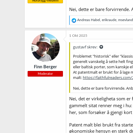
Norbrygg-medlem
Nei, dette er bare forvirrende. 
R
Andreas Habel
,
erikraude
,
msevland
e
a
k
1 Okt 2025
s
j
gustavf skrev:
o
n
Problemet "historisk" eller "klassis
e
generelt vanskelig å sette helt fi
r
eller baltisk porter, som kanskje el
Finn Berger
:
At patentmalt er brukt for å lage
Moderator
malt:
https://faithfulreaders.com
Nei, dette er bare forvirrende. Anb
Nei, det er virkeligheta som er
gammelt sitat renner meg i hu: 
her, som forsøker å gjengi kort
Patent malt blei brukt fra starte
økonomiske hensyn en sterk dri