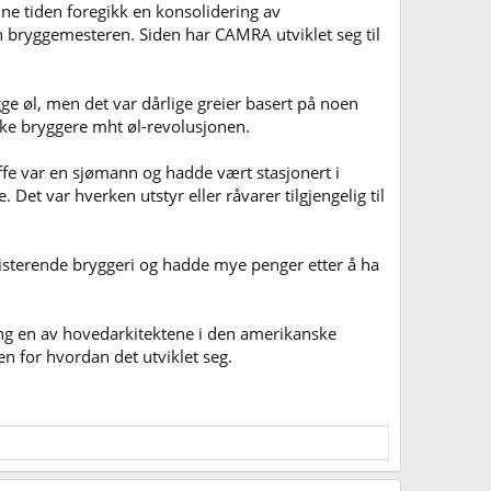
ne tiden foregikk en konsolidering av
nn bryggemesteren. Siden har CAMRA utviklet seg til
e øl, men det var dårlige greier basert på noen
nske bryggere mht øl-revolusjonen.
ffe var en sjømann og hadde vært stasjonert i
Det var hverken utstyr eller råvarer tilgjengelig til
sisterende bryggeri og hadde mye penger etter å ha
ing en av hovedarkitektene i den amerikanske
n for hvordan det utviklet seg.