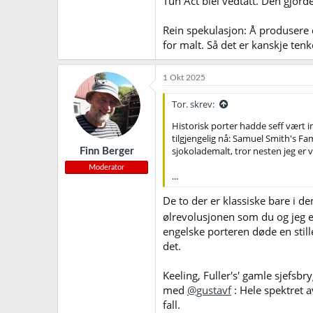
Tun Act blei vedtatt. Den gjord
Rein spekulasjon: Å produsere 
for malt. Så det er kanskje tenk
1 Okt 2025
Tor. skrev:
Historisk porter hadde seff vært i
tilgjengelig nå: Samuel Smith's F
sjokolademalt, tror nesten jeg er vi
Finn Berger
Moderator
...
De to der er klassiske bare i d
ølrevolusjonen som du og jeg 
engelske porteren døde en stille
det.
Keeling, Fuller's' gamle sjefsbr
med
@gustavf
: Hele spektret a
fall.