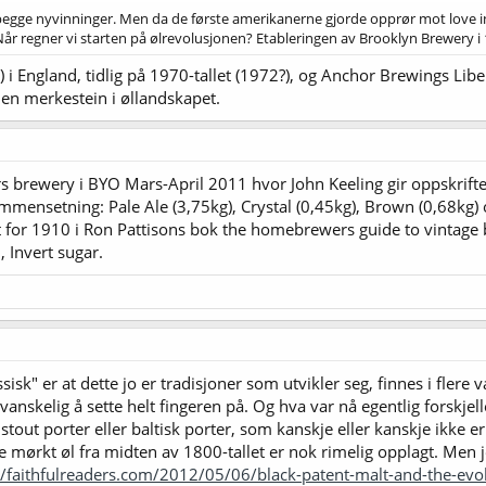
gge nyvinninger. Men da de første amerikanerne gjorde opprør mot love in a 
år regner vi starten på ølrevolusjonen? Etableringen av Brooklyn Brewery i
 England, tidlig på 1970-tallet (1972?), og Anchor Brewings Liber
 en merkestein i øllandskapet.
ers brewery i BYO Mars-April 2011 hvor John Keeling gir oppskrif
mmensetning: Pale Ale (3,75kg), Crystal (0,45kg), Brown (0,68kg) 
t for 1910 i Ron Pattisons bok the homebrewers guide to vintage 
 Invert sugar.
sisk" er at dette jo er tradisjoner som utvikler seg, finnes i flere va
 vanskelig å sette helt fingeren på. Og hva var nå egentlig forskj
stout porter eller baltisk porter, som kanskje eller kanskje ikke er
ge mørkt øl fra midten av 1800-tallet er nok rimelig opplagt. Men
//faithfulreaders.com/2012/05/06/black-patent-malt-and-the-evol