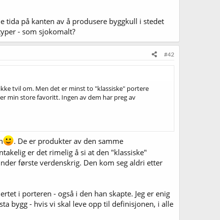
 tida på kanten av å produsere byggkull i stedet
 typer - som sjokomalt?
#42
kke tvil om. Men det er minst to "klassiske" portere
er min store favoritt. Ingen av dem har preg av
n
. De er produkter av den samme
takelig er det rimelig å si at den "klassiske"
 under første verdenskrig. Den kom seg aldri etter
rtet i porteren - også i den han skapte. Jeg er enig
bygg - hvis vi skal leve opp til definisjonen, i alle