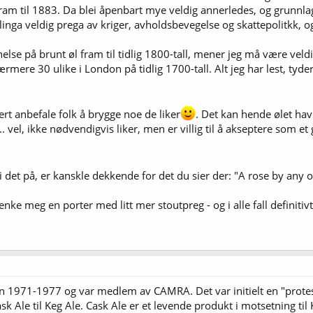
ram til 1883. Da blei åpenbart mye veldig annerledes, og grunnlag
klinga veldig prega av kriger, avholdsbevegelse og skattepolitkk, o
else på brunt øl fram til tidlig 1800-tall, mener jeg må være veldig
mere 30 ulike i London på tidlig 1700-tall. Alt jeg har lest, tyder 
vert anbefale folk å brygge noe de liker
. Det kan hende ølet havn
. vel, ikke nødvendigvis liker, men er villig til å akseptere som 
i det på, er kanskle dekkende for det du sier der: "A rose by an
nke meg en porter med litt mer stoutpreg - og i alle fall definitiv
den 1971-1977 og var medlem av CAMRA. Det var initielt en "prote
k Ale til Keg Ale. Cask Ale er et levende produkt i motsetning ti