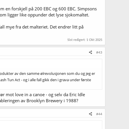
r om en forskjell på 200 EBC og 600 EBC. Simpsons
som ligger like oppunder det lyse sjokomaltet.
ll mye fra det malteriet. Det endrer litt på
Sist redigert:
1 Okt 2025
#43
produkter av den samme ølrevolusjonen som du og jeg er
sh Tun Act - og i alle fall gikk den i grava under første
mot love in a canoe - og selv da Eric Idle
tableringen av Brooklyn Brewery i 1988?
#44