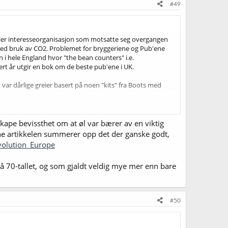
#49
eller interesseorganisasjon som motsatte seg overgangen
rt med bruk av CO2. Problemet for bryggeriene og Pub'ene
 i hele England hvor "the bean counters" i.e.
ert år utgir en bok om de beste pub'ene i UK.
var dårlige greier basert på noen "kits" fra Boots med
mann og hadde vært stasjonert i Skotland hvor han
rer tilgjengelig til Mikrobryggerier på den tiden.
ape bevissthet om at øl var bærer av en viktig
nne artikkelen summerer opp det der ganske godt,
geri og hadde mye penger etter å ha solgt sin arv i
volution_Europe
på 70-tallet, og som gjaldt veldig mye mer enn bare
darkitektene i den amerikanske ølrevolusjonen. Ken
#50