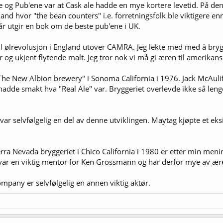
 og Pub'ene var at Cask ale hadde en mye kortere levetid. På den
nd hvor "the bean counters" i.e. forretningsfolk ble viktigere e
år utgir en bok om de beste pub'ene i UK.
ll ølrevolusjon i England utover CAMRA. Jeg lekte med med å brygg
r og ukjent flytende malt. Jeg tror nok vi må gi æren til amerika
"The New Albion brewery" i Sonoma California i 1976. Jack McAuli
adde smakt hva "Real Ale" var. Bryggeriet overlevde ikke så lenge. 
var selvfølgelig en del av denne utviklingen. Maytag kjøpte et ek
ra Nevada bryggeriet i Chico California i 1980 er etter min men
var en viktig mentor for Ken Grossmann og har derfor mye av ære
pany er selvfølgelig en annen viktig aktør.