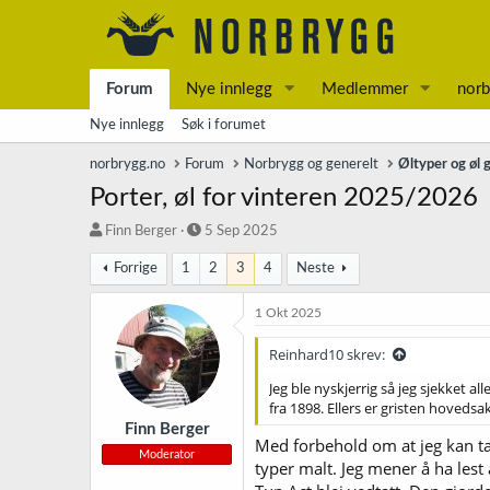
Forum
Nye innlegg
Medlemmer
norb
Nye innlegg
Søk i forumet
norbrygg.no
Forum
Norbrygg og generelt
Øltyper og øl 
Porter, øl for vinteren 2025/2026
T
S
Finn Berger
5 Sep 2025
r
t
Forrige
1
2
3
4
Neste
å
a
d
r
s
t
1 Okt 2025
t
d
a
a
Reinhard10 skrev:
r
t
Jeg ble nyskjerrig så jeg sjekket 
t
o
fra 1898. Ellers er gristen hoveds
e
r
Finn Berger
Med forbehold om at jeg kan ta 
Moderator
typer malt. Jeg mener å ha lest 