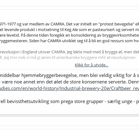
 1971-1977 og var medlem av CAMRA. Det var initielt en "protest bevegelse" 
 er et levende produkt i motsetning til Keg Ale som er pasteurisert og serve
ere levetid. På denne tiden foregikk en konsolidering av bryggevirksomheten
bryggemesteren. Siden har CAMRA utviklet seg til å bli en god ressurs som hv
lrevolusjon i England utover CAMRA. Jeg lekte med med å brygge øl, men det 
t. Jeg tror nok vi må gi æren til amerikanske bryggere mht øl-revolusjonen.
Klikk for å utvide...
e New Albion brewery" i Sonoma California i 1976. Jack McAuliffe var en sjø
Ale" var. Bryggeriet overlevde ikke så lenge. Det var hverken utstyr eller råva
ddelbar hjemmebryggerbevegelse, men blei veldig viktig for å sk
 - være noe annet enn det ølet de store konsernene serverte. De
selvfølgelig en del av denne utviklingen. Maytag kjøpte et eksisterende bryg
udies.com/en/world-history/Industrial-brewery-20e/Craftbeer_re
rell bevissthetsutvikling som prega store grupper - særlig unge - 
Nevada bryggeriet i Chico California i 1980 er etter min mening en av hove
r Ken Grossmann og har derfor mye av æren for hvordan det utviklet seg.
y er selvfølgelig en annen viktig aktør.