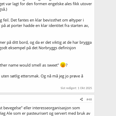
et var lagt for den formen engelske ales fikk utover
gså.)
 feil. Det fantes en klar bevissthet om øltyper i
på at porter hadde en klar identitet fra starten av,
er på ditt bord, og da er det viktig at de har brygga
et godt eksempel på det Norbryggs definisjon
y other name would smell as sweet"
?
t uten søtlig ettersmak. Og nå må jeg jo prøve å
Sist redigert:
1 Okt 2025
#48
st bevegelse" eller interesseorganisasjon som
l Keg Ale som er pasteurisert og servert med bruk av