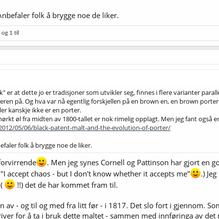
Anbefaler folk å brygge noe de liker.
og 1 til
k" er at dette jo er tradisjoner som utvikler seg, finnes i flere varianter parall
ngeren på. Og hva var nå egentlig forskjellen på en brown en, en brown porter
ler kanskje ikke er en porter.
 mørkt øl fra midten av 1800-tallet er nok rimelig opplagt. Men jeg fant og
/2012/05/06/black-patent-malt-and-the-evolution-of-porter/
efaler folk å brygge noe de liker.
 forvirrende
. Men jeg synes Cornell og Pattinson har gjort en go
"I accept chaos - but I don't know whether it accepts me"
.) Je
 (
!!) det de har kommet fram til.
n av - og til og med fra litt før - i 1817. Det slo fort i gjennom. 
ver for å ta i bruk dette maltet - sammen med innføringa av det