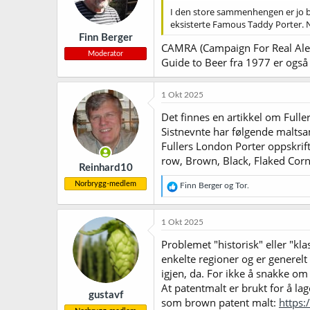
I den store sammenhengen er jo be
eksisterte Famous Taddy Porter. N
Finn Berger
CAMRA (Campaign For Real Ale) i
Moderator
Guide to Beer fra 1977 er også
1 Okt 2025
Det finnes en artikkel om Full
Sistnevnte har følgende maltsa
Fullers London Porter oppskrif
row, Brown, Black, Flaked Corn,
Reinhard10
Norbrygg-medlem
R
Finn Berger
og
Tor.
e
a
k
1 Okt 2025
s
j
Problemet "historisk" eller "klas
o
enkelte regioner og er generelt
n
igjen, da. For ikke å snakke om 
e
r
At patentmalt er brukt for å la
gustavf
:
som brown patent malt:
https: