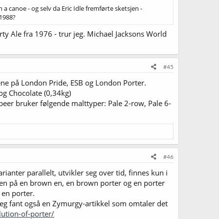
canoe - og selv da Eric Idle fremførte sketsjen -
 1988?
ty Ale fra 1976 - trur jeg. Michael Jacksons World
#45
tene på London Pride, ESB og London Porter.
og Chocolate (0,34kg)
beer bruker følgende malttyper: Pale 2-row, Pale 6-
#46
rianter parallelt, utvikler seg over tid, finnes kun i
ellen på en brown en, en brown porter og en porter
 en porter.
 jeg fant også en Zymurgy-artikkel som omtaler det
ution-of-porter/