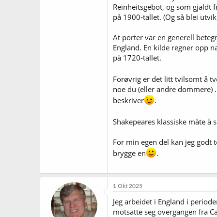
Reinheitsgebot, og som gjaldt f
på 1900-tallet. (Og så blei utvi
At porter var en generell betegn
England. En kilde regner opp nær
på 1720-tallet.
Forøvrig er det litt tvilsomt å t
noe du (eller andre dommere) ..
beskriver
.
Shakepeares klassiske måte å s
For min egen del kan jeg godt te
brygge en
.
1 Okt 2025
Jeg arbeidet i England i perio
motsatte seg overgangen fra Cas