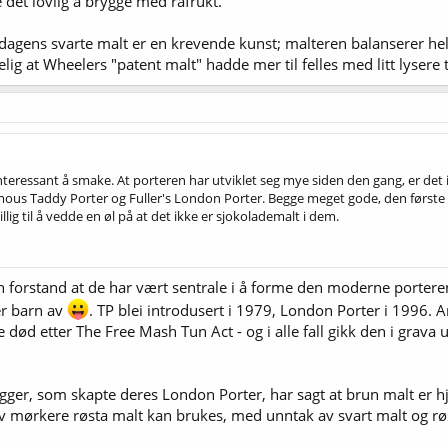
e det lovlig å brygge med råfrukt.
dagens svarte malt er en krevende kunst; malteren balanserer hele
elig at Wheelers "patent malt" hadde mer til felles med litt lysere
nteressant å smake. At porteren har utviklet seg mye siden den gang, er det i
amous Taddy Porter og Fuller's London Porter. Begge meget gode, den første 
llig til å vedde en øl på at det ikke er sjokolademalt i dem.
en forstand at de har vært sentrale i å forme den moderne portere
er barn av
. TP blei introdusert i 1979, London Porter i 1996. An
 død etter The Free Mash Tun Act - og i alle fall gikk den i grava
ygger, som skapte deres London Porter, har sagt at brun malt er hje
v mørkere røsta malt kan brukes, med unntak av svart malt og røsta 