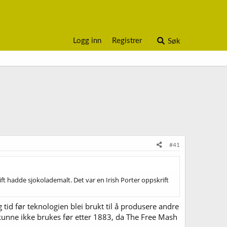
Logg inn
Registrer
Søk
#41
ift hadde sjokolademalt. Det var en Irish Porter oppskrift
tid før teknologien blei brukt til å produsere andre
gg kunne ikke brukes før etter 1883, da The Free Mash