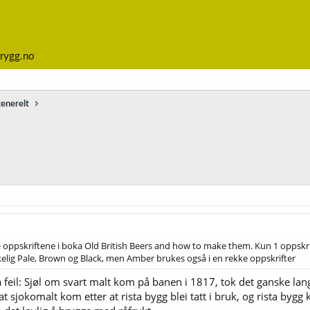
rygg.no
generelt
alle oppskriftene i boka Old British Beers and how to make them. Kun 1 oppskr
akelig Pale, Brown og Black, men Amber brukes også i en rekke oppskrifter
feil: Sjøl om svart malt kom på banen i 1817, tok det ganske lang 
at sjokomalt kom etter at rista bygg blei tatt i bruk, og rista by