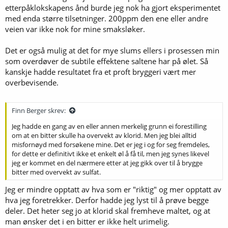
etterpåklokskapens ånd burde jeg nok ha gjort eksperimentet
med enda større tilsetninger. 200ppm den ene eller andre
veien var ikke nok for mine smaksløker.
Det er også mulig at det for mye slums ellers i prosessen min
som overdøver de subtile effektene saltene har på ølet. Så
kanskje hadde resultatet fra et proft bryggeri vært mer
overbevisende.
Finn Berger skrev:
Jeg hadde en gang av en eller annen merkelig grunn ei forestilling
om at en bitter skulle ha overvekt av klorid. Men jeg blei alltid
misfornøyd med forsøkene mine. Det er jeg i og for seg fremdeles,
for dette er definitivt ikke et enkelt øl å få til, men jeg synes likevel
jeg er kommet en del nærmere etter at jeg gikk over til å brygge
bitter med overvekt av sulfat.
Jeg er mindre opptatt av hva som er "riktig" og mer opptatt av
hva jeg foretrekker. Derfor hadde jeg lyst til å prøve begge
deler. Det heter seg jo at klorid skal fremheve maltet, og at
man ønsker det i en bitter er ikke helt urimelig.