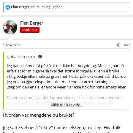
R
Finn Berger
,
erikraude
og
Terjedd
e
a
k
Finn Berger
s
Moderator
j
o
n
e
1 Mar 2026
#47
r
:
cjohansen skrev:
Jeg har ikke ment å påstå at det ikke har betydning. Men jeg har nå
erfart at for min gane så skal det større forskjeller til enn å bruke
riktig teskje eller måle på grammet. I etterpåklokskapens ånd burde
jeg nok ha gjort eksperimentet med enda større tilsetninger.
200ppm den ene eller andre veien var ikke nok for mine smaksløker.
Det er også mulig at det for mye slums ellers i prosessen min som
overdøver de subtile effektene saltene har på ølet. Så kanskje
Klikk for å utvide...
hadde resultatet fra et proft bryggeri vært mer overbevisende.
Hvordan var mengdene du brukte?
Jeg er mindre opptatt av hva som er "riktig" og mer opptatt av hva
Jeg satte vel også "riktig" i anførselstegn, trur jeg. Hva folk
jeg foretrekker. Derfor hadde jeg lyst til å prøve begge deler. Det