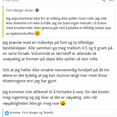
1 Mar 2026
#43
r
:
Finn Berger skrev:
Jeg argumenterer ikke for at måling ikke spiller noen rolle. Jeg ville
ikke drømme om ikke å måle. Jeg ser bare ingen hensikt i å streve
med knarkervekt. Men grensa går ved å plukke ei tilfeldig teskje opp
av kjøkkenskuffen
.
Jeg prøvde med en måleskje på 5ml og to tilfeldige
bestikkskjeer. Alle sammen ga meg mellom 4.5 og 6 gram på
en serie forsøk. Volummål av tørrstoff er allerede så
unøyaktig at formen på skjea ikke spiller så stor rolle.
Gitt at jeg heller ikke smakte nevneverdig forskjell på de tre
ølene er det tydelig at jeg kan slumse langt mer med disse
tilsetningene enn jeg har gjort.
Jeg kommer nok allikevel til å fortsette å veie, for det koster
meg ingenting og jeg liker at det er nøyaktig, selv når
nøyaktigheten ikke gir meg noe
R
Knerten
,
Finn Berger
og
Terjedd
e