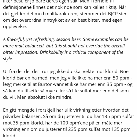
liker best, er jo bare deres egen sak. Men i forhold til
heter seg jo at klorid skal fremheve maltet, og at man ønsker det i
definisjonene finnes det nok noe som kan kalles riktig. Når
en bitter er ikke helt urimelig.
det gjelder det med maltkarakteren, stemmer det BJCP sier
om det overordna inntrykket av en best bitter, med egen
opplevelse:
A flavorful, yet refreshing, session beer. Some examples can be
more malt balanced, but this should not override the overall
bitter impression. Drinkability is a critical component of the
style.
Ut fra det det der trur jeg ikke du skal vekte mot klorid. Noe
klorid bør en ha med, men jeg ville ikke ha mer enn 50 ppm -
legg merke til at Burton-vannet ikke har mer enn 35 ppm - og
så kan du tilsette så mye eller så lite sulfat mer enn det som
du vil. Men absolutt ikke mindre.
En gitt mengde i forskjell har ulik virkning etter hvordan det
påvirker balansen. Så om du justerer til du har 135 ppm sulfat
mot 35 ppm klorid, har de 100 ppm'ene på en måte mer
virkning enn om du justerer til 235 ppm sulfat mot 135 ppm
klorid.