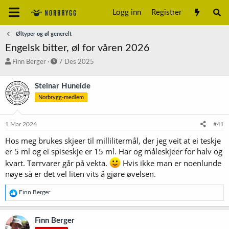
Logg inn
Registrer
Øltyper og øl generelt
Engelsk bitter, øl for våren 2026
T
S
Finn Berger
7 Des 2025
r
t
å
a
Steinar Huneide
d
r
Norbrygg-medlem
s
t
t
d
a
a
1 Mar 2026
#41
r
t
t
o
Hos meg brukes skjeer til millilitermål, der jeg veit at ei teskje
e
er 5 ml og ei spiseskje er 15 ml. Har og måleskjeer for halv og
r
kvart. Tørrvarer går på vekta.
Hvis ikke man er noenlunde
nøye så er det vel liten vits å gjøre øvelsen.
R
Finn Berger
e
a
k
Finn Berger
s