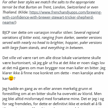
For other beer styles we match the salts to the appropriate
terroir be that Burton on Trent, London, Switzerland or even
Thailand.
(Kilde:
https://www.frenchandjupps.com/brewing-
with-confidence-with-brewer-stewart-tricker-shepherd-
neame/
)
BJCP sier dette om variasjon innafor stilen:
Several regional
variations of bitter exist, ranging from darker, sweeter versions
served with nearly no head to brighter, hoppier, paler versions
with large foam stands, and everything in between.
Det ville vel være rart om alle disse lokale variantene skulle
være burtonisert, så jeg går ut fra at det ikke er noen slags lov
at det må gjøres om man brygger noe man kaller en bitter. Jeg
klarer ikke å finne noe konkret om dette - men kanskje andre
kan
?
Jeg hadde en gang av en eller annen merkelig grunn ei
forestilling om at en bitter skulle ha overvekt av klorid. Men
jeg blei alltid misfornøyd med forsøkene mine. Det er jeg i og
for seg fremdeles, for dette er definitivt ikke et enkelt øl å få