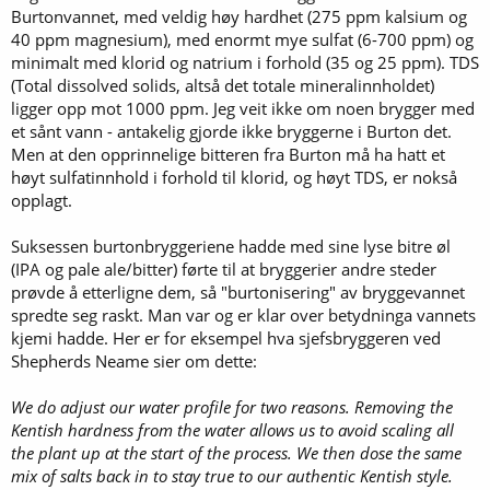
Burtonvannet, med veldig høy hardhet (275 ppm kalsium og
40 ppm magnesium), med enormt mye sulfat (6-700 ppm) og
minimalt med klorid og natrium i forhold (35 og 25 ppm). TDS
(Total dissolved solids, altså det totale mineralinnholdet)
ligger opp mot 1000 ppm. Jeg veit ikke om noen brygger med
et sånt vann - antakelig gjorde ikke bryggerne i Burton det.
Men at den opprinnelige bitteren fra Burton må ha hatt et
høyt sulfatinnhold i forhold til klorid, og høyt TDS, er nokså
opplagt.
Suksessen burtonbryggeriene hadde med sine lyse bitre øl
(IPA og pale ale/bitter) førte til at bryggerier andre steder
prøvde å etterligne dem, så "burtonisering" av bryggevannet
spredte seg raskt. Man var og er klar over betydninga vannets
kjemi hadde. Her er for eksempel hva sjefsbryggeren ved
Shepherds Neame sier om dette:
We do adjust our water profile for two reasons. Removing the
Kentish hardness from the water allows us to avoid scaling all
the plant up at the start of the process. We then dose the same
mix of salts back in to stay true to our authentic Kentish style.