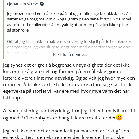
:
cjohansen skrev:
Jeg prøvde med en måleskje på 5ml og to tilfeldige bestikkskjeer. Alle
sammen ga meg mellom 4.5 og 6 gram på en serie forsøk. Volummål
av tørrstoff er allerede så unøyaktig at formen på skjea ikke spiller
så stor rolle.
Gitt at jeg heller ikke smakte nevneverdig forskjell på de tre ølene er
det tydelig at jeg kan slumse langt mer med disse tilsetningene enn
jeg har gjort.
Klikk for å utvide...
Jeg kommer nok allikevel til å fortsette å veie, for det koster meg
Jeg synes det er greit å begrense unøyaktigheta der det ikke
ingenting og jeg liker at det er nøyaktig, selv når nøyaktigheten ikke
koster noe å gjøre det, og formen på ei måleskje gjør det
gir meg noe
lettere å være tilnærma nøyaktig. Og så veit jeg hvor mye den
rommer. Å bruke vekt i stedet kan være å lure seg sjøl, fordi
egenvekta på stoffet vil variere med hvor mye vann det har
tatt opp.
At vannjustering har betydning, trur jeg det er liten tvil om. Til
og med Brülosophytester har gitt klare resultater der
.
Jeg veit ikke om det er noen fasit på hva som er "riktig" i en
engelsk bitter. I den ekstreme enden ligger det historiske