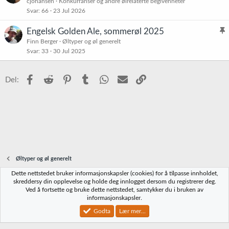
cjohansen
Konkurranser og andre ølrelaterte begivenheter
Svar
66
23 Jul 2026
Engelsk Golden Ale, sommerøl 2025
l
Finn Berger
Øltyper og øl generelt
Svar
33
30 Jul 2025
i
s
t
Facebook
Reddit
Pinterest
Tumblr
WhatsApp
E-post
Link
Del:
r
e
t
Øltyper og øl generelt
Dette nettstedet bruker informasjonskapsler (cookies) for å tilpasse innholdet,
Norbrygg-default
skreddersy din opplevelse og holde deg innlogget dersom du registrerer deg.
Ved å fortsette og bruke dette nettstedet, samtykker du i bruken av
Kontakt oss
Vilkår og regler
Personvernregler
Hjelp
Hjem
R
informasjonskapsler.
S
S
Godta
Lær mer...
®
Community platform by XenForo
© 2010-2023 XenForo Ltd.