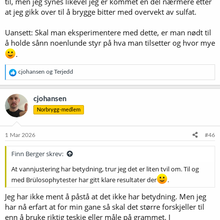
til, men jeg synes likevel jeg er kommet en del nærmere etter
at jeg gikk over til å brygge bitter med overvekt av sulfat.
Uansett: Skal man eksperimentere med dette, er man nødt til
å holde sånn noenlunde styr på hva man tilsetter og hvor mye
.
R
cjohansen
og
Terjedd
e
a
k
cjohansen
s
Norbrygg-medlem
j
o
n
e
1 Mar 2026
#46
r
:
Finn Berger skrev:
At vannjustering har betydning, trur jeg det er liten tvil om. Til og
med Brülosophytester har gitt klare resultater der
.
Jeg har ikke ment å påstå at det ikke har betydning. Men jeg
har nå erfart at for min gane så skal det større forskjeller til
enn å bruke riktig teskje eller måle på grammet. I