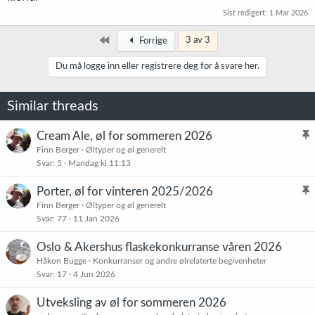
Sist redigert:
1 Mar 2026
Først
3 av 3
Forrige
Du må logge inn eller registrere deg for å svare her.
Similar threads
Cream Ale, øl for sommeren 2026
l
Finn Berger
Øltyper og øl generelt
Svar
5
Mandag kl 11:13
i
s
Porter, øl for vinteren 2025/2026
t
l
Finn Berger
Øltyper og øl generelt
r
Svar
77
11 Jan 2026
i
e
s
t
Oslo & Akershus flaskekonkurranse våren 2026
t
Håkon Bugge
Konkurranser og andre ølrelaterte begivenheter
r
Svar
17
4 Jun 2026
e
t
Utveksling av øl for sommeren 2026