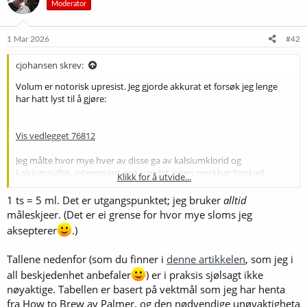
Moderator
j
o
n
e
1 Mar 2026
#42
r
:
cjohansen skrev:
Volum er notorisk upresist. Jeg gjorde akkurat et forsøk jeg lenge
har hatt lyst til å gjøre:
Vis vedlegget 76812
Jeg målte hvor mye hver av disse ga av kalsiumklorid og
kalsiumsulfat. Interessant nok var det ingen merkbar forskjell
Klikk for å utvide...
mellom disse skjeene, men vekta rapporterte mellom 4.5 og 6 gram
for det som for meg så ganske likt ut i volum (5-6 forsøk med hver
1 ts = 5 ml. Det er utgangspunktet; jeg bruker
alltid
skje). Når så stor variasjon er akseptabelt så må jo det bety at
måleskjeer. (Det er ei grense for hvor mye sloms jeg
vannjustering ikke er så viktig som mange vil ha det til.
aksepterer
.)
Tallene nedenfor (som du finner i
denne artikkelen
, som jeg i
all beskjedenhet anbefaler
) er i praksis sjølsagt ikke
nøyaktige. Tabellen er basert på vektmål som jeg har henta
fra How to Brew av Palmer, og den nødvendige unøyaktigheta