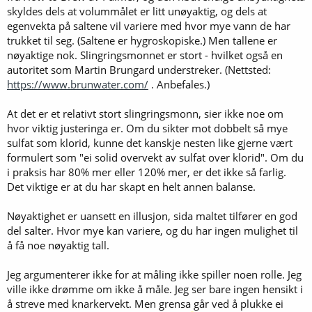
skyldes dels at volummålet er litt unøyaktig, og dels at
egenvekta på saltene vil variere med hvor mye vann de har
trukket til seg. (Saltene er hygroskopiske.) Men tallene er
nøyaktige nok. Slingringsmonnet er stort - hvilket også en
autoritet som Martin Brungard understreker. (Nettsted:
https://www.brunwater.com/
. Anbefales.)
At det er et relativt stort slingringsmonn, sier ikke noe om
hvor viktig justeringa er. Om du sikter mot dobbelt så mye
sulfat som klorid, kunne det kanskje nesten like gjerne vært
formulert som "ei solid overvekt av sulfat over klorid". Om du
i praksis har 80% mer eller 120% mer, er det ikke så farlig.
Det viktige er at du har skapt en helt annen balanse.
Nøyaktighet er uansett en illusjon, sida maltet tilfører en god
del salter. Hvor mye kan variere, og du har ingen mulighet til
å få noe nøyaktig tall.
Jeg argumenterer ikke for at måling ikke spiller noen rolle. Jeg
ville ikke drømme om ikke å måle. Jeg ser bare ingen hensikt i
å streve med knarkervekt. Men grensa går ved å plukke ei