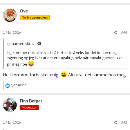
a
k
Ove
s
Norbrygg-medlem
j
o
n
e
1 Mar 2026
#44
r
:
cjohansen skrev:
Jeg kommer nok allikevel til å fortsette å veie, for det koster meg
ingenting og jeg liker at det er nøyaktig, selv når nøyaktigheten ikke
gir meg noe
Helt fordømt forbasket enig!
Akkurat det samme hos meg
R
cjohansen
e
a
k
Finn Berger
s
Moderator
j
o
n
e
1 Mar 2026
#45
r