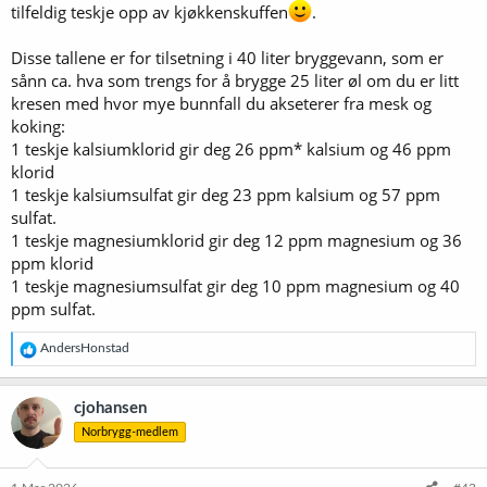
tilfeldig teskje opp av kjøkkenskuffen
.
Disse tallene er for tilsetning i 40 liter bryggevann, som er
sånn ca. hva som trengs for å brygge 25 liter øl om du er litt
kresen med hvor mye bunnfall du akseterer fra mesk og
koking:
1 teskje kalsiumklorid gir deg 26 ppm* kalsium og 46 ppm
klorid
1 teskje kalsiumsulfat gir deg 23 ppm kalsium og 57 ppm
sulfat.
1 teskje magnesiumklorid gir deg 12 ppm magnesium og 36
ppm klorid
1 teskje magnesiumsulfat gir deg 10 ppm magnesium og 40
ppm sulfat.
R
AndersHonstad
e
a
k
cjohansen
s
Norbrygg-medlem
j
o
n
e