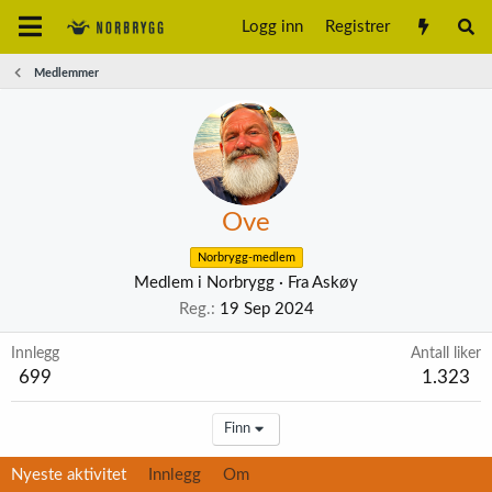
Logg inn
Registrer
Medlemmer
Ove
Norbrygg-medlem
Medlem i Norbrygg
·
Fra
Askøy
Reg.
19 Sep 2024
Innlegg
Antall liker
699
1.323
Finn
Nyeste aktivitet
Innlegg
Om