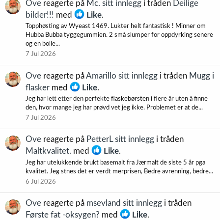
Ove
reagerte på
Mc. sitt innlegg
i tråden
Deilige
bilder!!!
med
Like
.
Topphøsting av Wyeast 1469. Lukter helt fantastisk ! Minner om
Hubba Bubba tyggegummien. 2 små slumper for oppdyrking senere
og en bolle...
7 Jul 2026
Ove
reagerte på
Amarillo sitt innlegg
i tråden
Mugg i
flasker
med
Like
.
Jeg har lett etter den perfekte flaskebørsten i flere år uten å finne
den, hvor mange jeg har prøvd vet jeg ikke. Problemet er at de...
7 Jul 2026
Ove
reagerte på
PetterL sitt innlegg
i tråden
Maltkvalitet.
med
Like
.
Jeg har utelukkende brukt basemalt fra Jærmalt de siste 5 år pga
kvalitet. Jeg stnes det er verdt merprisen, Bedre avrenning, bedre...
6 Jul 2026
Ove
reagerte på
msevland sitt innlegg
i tråden
Første fat -oksygen?
med
Like
.