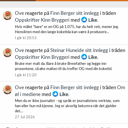
Ove
reagerte på
Finn Berger sitt innlegg
i tråden
Oppskrifter Kinn Bryggeri
med
Like
.
Hvis målet "bare" er en OG på 1.075, har du helt rett, mener jeg.
Hensikten med den lange koketida kan være å produsere...
I går kl 20:53
Ove
reagerte på
Steinar Huneide sitt innlegg
i tråden
Oppskrifter Kinn Bryggeri
med
Like
.
Bruke mer malt da. Bare å bruke Brewfather og legge inn
prosentene, så øke malten til du treffer OG med din koketid.
I går kl 11:20
Ove
reagerte på
Finn Berger sitt innlegg
i tråden
Om
øl i mediene
med
Like
.
Men du er ikke journalist - og språk er journalistens verktøy, som
han eller hun må kjenne. Jeg er alvorlig bekymra når det gjelder
det...
27 Jul 2026