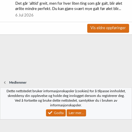
Det går ‘alltid’ greit, men for hver liten ting som går galt, blir ølet
ørlite mindre perfekt. Du kan gjøre svært mye galt før ølet blir...
6 Jul 2026
Vis eldre oppføringer
Medlemmer
Dette nettstedet bruker informasjonskapsler (cookies) for å tilpasse innholdet,
Norbrygg-default
skreddersy din opplevelse og holde deg innlogget dersom du registrerer deg.
Ved å fortsette og bruke dette nettstedet, samtykker du i bruken av
Kontakt oss
Vilkår og regler
Personvernregler
Hjelp
Hjem
R
informasjonskapsler.
S
S
Godta
Lær mer...
®
Community platform by XenForo
© 2010-2023 XenForo Ltd.