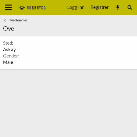
Logg inn
Registrer
Medlemmer
Ove
Sted
Askøy
Gender
Male