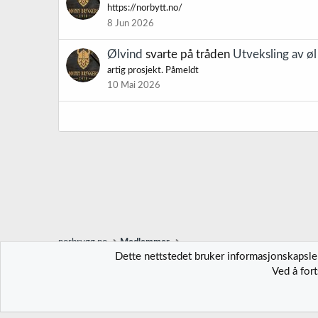
https://norbytt.no/
8 Jun 2026
Ølvind
svarte på tråden
Utveksling av ø
artig prosjekt. Påmeldt
10 Mai 2026
norbrygg.no
Medlemmer
Dette nettstedet bruker informasjonskapsler
Ved å for
Norbrygg-default