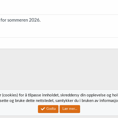
l for sommeren 2026
.
 (cookies) for å tilpasse innholdet, skreddersy din opplevelse og ho
tsette og bruke dette nettstedet, samtykker du i bruken av informasjo
Kontak
Godta
Lær mer...
®
Community platform by XenForo
© 2010-2023 XenForo Ltd.