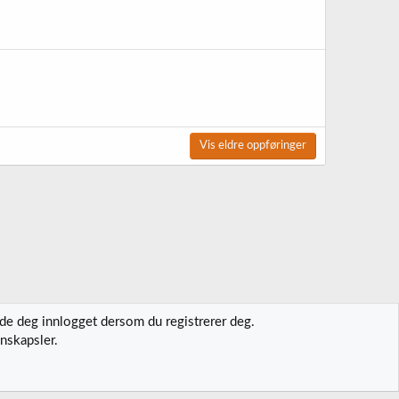
Vis eldre oppføringer
lde deg innlogget dersom du registrerer deg.
nskapsler.
t oss
Vilkår og regler
Personvernregler
Hjelp
Hjem
R
S
S