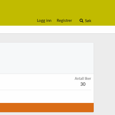
Logg inn
Registrer
Søk
Antall liker
30