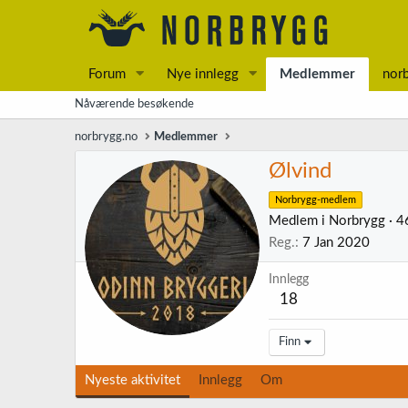
Forum
Nye innlegg
Medlemmer
nor
Nåværende besøkende
norbrygg.no
Medlemmer
Ølvind
Norbrygg-medlem
Medlem i Norbrygg
·
4
Reg.
7 Jan 2020
Innlegg
18
Finn
Nyeste aktivitet
Innlegg
Om