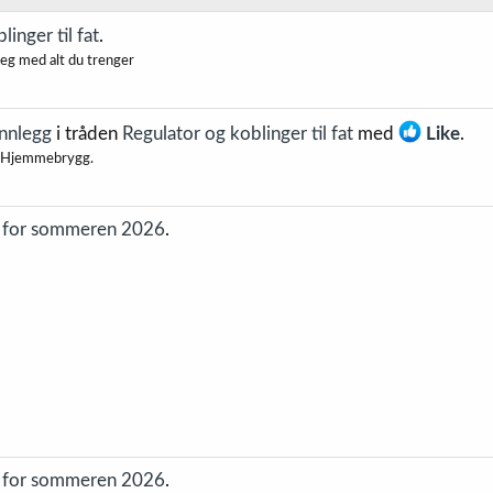
inger til fat
.
eg med alt du trenger
innlegg
i tråden
Regulator og koblinger til fat
med
Like
.
men Hjemmebrygg.
l for sommeren 2026
.
l for sommeren 2026
.