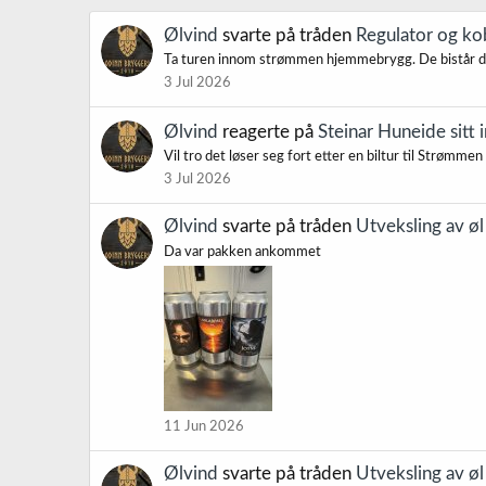
Ølvind
svarte på tråden
Regulator og kobl
Ta turen innom strømmen hjemmebrygg. De bistår d
3 Jul 2026
Ølvind
reagerte på
Steinar Huneide sitt 
Vil tro det løser seg fort etter en biltur til Strøm
3 Jul 2026
Ølvind
svarte på tråden
Utveksling av ø
Da var pakken ankommet
11 Jun 2026
Ølvind
svarte på tråden
Utveksling av ø