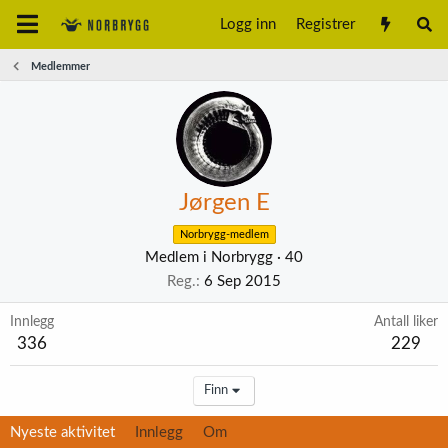
Logg inn
Registrer
Medlemmer
Jørgen E
Norbrygg-medlem
Medlem i Norbrygg
·
40
Reg.
6 Sep 2015
Innlegg
Antall liker
336
229
Finn
Nyeste aktivitet
Innlegg
Om