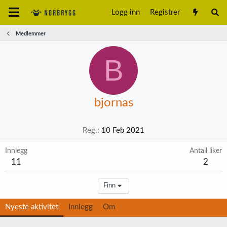
Logg inn
Registrer
Medlemmer
B
bjornas
Reg.
10 Feb 2021
Innlegg
Antall liker
11
2
Finn
Nyeste aktivitet
Innlegg
Om