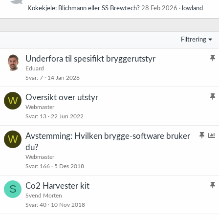
Kokekjele: Blichmann eller SS Brewtech?
28 Feb 2026
lowland
Filtrering
Underfora til spesifikt bryggerutstyr
l
Eduard
Svar
7
14 Jan 2026
i
s
Oversikt over utstyr
W
t
l
Webmaster
r
Svar
13
22 Jun 2022
i
e
s
t
K
Avstemming: Hvilken brygge-software bruker
W
t
l
v
du?
r
i
s
Webmaster
e
s
t
Svar
166
5 Des 2018
t
t
e
Co2 Harvester kit
S
r
l
Svend Morten
e
n
Svar
40
10 Nov 2018
i
t
i
s
n