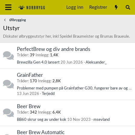
Logg inn
Registrer
Ølbrygging
Utstyr
Diskuter ølbryggeutstyr her, inkl Speidel Braumeister og Brumas Braueule.
PerfectBrew og div andre brands
Tråder
39
Innlegg
1,4K
Brewzilla Gen 4.0 lansert
20 Jun 2026
Aleksander_
GrainFather
Tråder
170
Innlegg
2,8K
Problemer med pumpen på Grainfather G30, fungerer bare av og til.
13 Jun 2026
Terjedd
Beer Brew
Tråder
342
Innlegg
6,4K
BB60 skrur seg av under kok
10 Nov 2023
msevland
Beer Brew Automatic