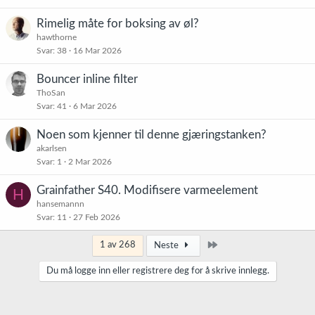
Rimelig måte for boksing av øl?
hawthorne
Svar
38
16 Mar 2026
Bouncer inline filter
ThoSan
Svar
41
6 Mar 2026
Noen som kjenner til denne gjæringstanken?
akarlsen
Svar
1
2 Mar 2026
Grainfather S40. Modifisere varmeelement
H
hansemannn
Svar
11
27 Feb 2026
Siste
1 av 268
Neste
Du må logge inn eller registrere deg for å skrive innlegg.