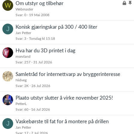
L
Om utstyr og tilbehør
W
t
g
å
l
Webmaster
r
Svar
0
19 Mai 2008
s
i
e
t
s
t
Konisk gjæringskar på 300 / 400 liter
J
t
Jan Petter
r
Svar
3
Torsdag kl 15:18
e
t
Hva har du 3D printet i dag
msevland
Svar
257
31 Jul 2026
Samletråd for internettvarp av bryggerinteresse
Nidveg
Svar
2K
26 Jul 2026
Plaato utstyr slutter å virke november 2025!
PetterL
Svar
60
16 Jul 2026
Vaskebørste til fat for å montere på drillen
J
Jan Petter
Svar
17
7 Jul 2026