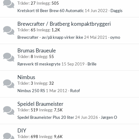
Tråder
27
Innlegg
505
Kretskort til Beer Brew 60 Automatic
14 Jun 2022
Daggis
Brewcrafter / Bratberg kompaktbryggeri
Tråder
65
Innlegg
1,2K
Brewcrafter - av/på knapp virker ikke
24 Mai 2021
oymo
Brumas Braueule
Tråder
8
Innlegg
55
Røreverk til meskegryte
15 Sep 2019
Brille
Nimbus
Tråder
3
Innlegg
32
Nimbus 250 RS
1 Mar 2012
Rutof
Speidel Braumeister
Tråder
519
Innlegg
7,5K
Spedel Braumeister Plus 20 liter
24 Jun 2026
Jørgen O
DIY
Tråder
698
Innlegg
9,6K