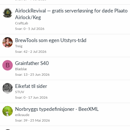
AirlockRevival — gratis serverløsning for døde Plaato
Airlock/Keg
CraftLab
Svar
0
5 Jul 2026
BrewTools som egen Utstyrs-tråd
Treig
Svar
42
2 Jul 2026
Grainfather S40
B
Blæblæ
Svar
13
25 Jun 2026
Eikefat til sider
STUV
Svar
0
17 Jun 2026
Norbryggs typedefinisjoner - BeerXML
erikraude
Svar
39
25 Mai 2026