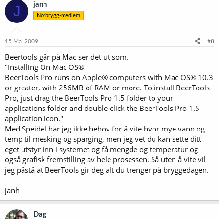
janh
J
Norbrygg-medlem
15 Mai 2009
#8
Beertools går på Mac ser det ut som.
"Installing On Mac OS®
BeerTools Pro runs on Apple® computers with Mac OS® 10.3
or greater, with 256MB of RAM or more. To install BeerTools
Pro, just drag the BeerTools Pro 1.5 folder to your
applications folder and double-click the BeerTools Pro 1.5
application icon."
Med Speidel har jeg ikke behov for å vite hvor mye vann og
temp til mesking og sparging, men jeg vet du kan sette ditt
eget utstyr inn i systemet og få mengde og temperatur og
også grafisk fremstilling av hele prosessen. Så uten å vite vil
jeg påstå at BeerTools gir deg alt du trenger på bryggedagen.
janh
Dag