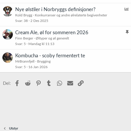
Nye ølstiler i Norbryggs definisjoner?
v
Kold Brygg
Konkurranser og andre ølrelaterte begivenheter
Svar
38
2 Des 2025
s
t
Cream Ale, øl for sommeren 2026
e
l
Finn Berger
Øltyper og øl generelt
Svar
5
Mandag kl 11:13
i
n
s
i
Kombucha - scoby fermentert te
t
n
MrBrannfjell
Brygging
r
g
Svar
5
16 Jan 2026
e
t
Facebook
Reddit
Pinterest
Tumblr
WhatsApp
E-post
Link
Del:
Utstyr