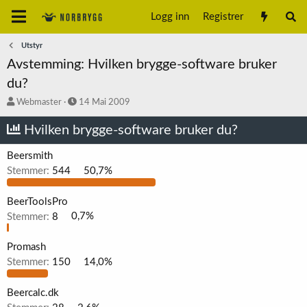
Logg inn
Registrer
Utstyr
Avstemming: Hvilken brygge-software bruker
du?
T
S
Webmaster
14 Mai 2009
r
t
å
a
Hvilken brygge-software bruker du?
d
r
s
t
Beersmith
t
d
Stemmer:
544
50,7%
a
a
r
t
t
o
BeerToolsPro
e
Stemmer:
8
0,7%
r
Promash
Stemmer:
150
14,0%
Beercalc.dk