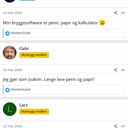
14 Mai 2009
#5
Min bryggesoftware er penn, papir og kalkulator
R
MortenSickel
e
a
k
Gahr
s
Norbrygg-medlem
j
o
n
e
14 Mai 2009
#6
r
Jeg gjør som Joakim. Lenge leve penn og papir!
:
R
MortenSickel
e
a
k
Lars
L
s
Norbrygg-medlem
j
o
n
e
15 Mai 2009
#7