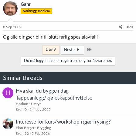
Gahr
Norbrygg-medlem
8 Sep 2009
#20
Og alle dingser blir til slutt farlig spesialavfall!
Siste
1 av 9
Neste
Du må logge inn eller registrere deg for å svare her.
Similar threads
Hva skal du bygge i dag-
H
Tappeanlegg/kjøleskapsutnyttelse
Haakon
Utstyr
Svar
0
24 Nov 2025
Interesse for kurs/workshop i gjærfrysing?
Finn Berger
Brygging
Svar
92
5 Feb 2026