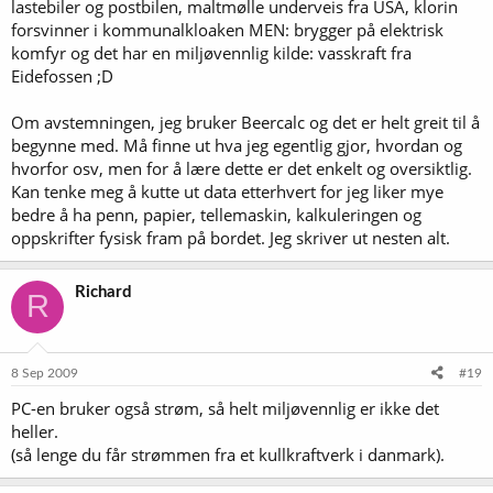
lastebiler og postbilen, maltmølle underveis fra USA, klorin
forsvinner i kommunalkloaken MEN: brygger på elektrisk
komfyr og det har en miljøvennlig kilde: vasskraft fra
Eidefossen ;D
Om avstemningen, jeg bruker Beercalc og det er helt greit til å
begynne med. Må finne ut hva jeg egentlig gjor, hvordan og
hvorfor osv, men for å lære dette er det enkelt og oversiktlig.
Kan tenke meg å kutte ut data etterhvert for jeg liker mye
bedre å ha penn, papier, tellemaskin, kalkuleringen og
oppskrifter fysisk fram på bordet. Jeg skriver ut nesten alt.
Richard
R
8 Sep 2009
#19
PC-en bruker også strøm, så helt miljøvennlig er ikke det
heller.
(så lenge du får strømmen fra et kullkraftverk i danmark).