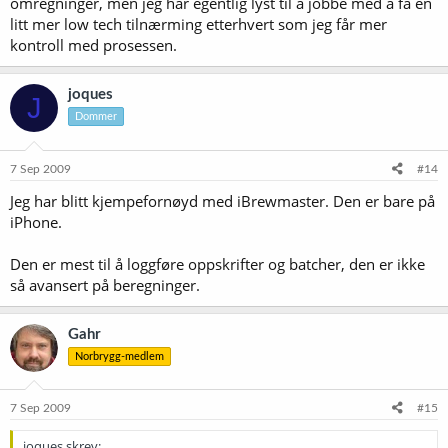
omregninger, men jeg har egentlig lyst til å jobbe med å få en
litt mer low tech tilnærming etterhvert som jeg får mer
kontroll med prosessen.
joques
J
Dommer
7 Sep 2009
#14
Jeg har blitt kjempefornøyd med iBrewmaster. Den er bare på
iPhone.
Den er mest til å loggføre oppskrifter og batcher, den er ikke
så avansert på beregninger.
Gahr
Norbrygg-medlem
7 Sep 2009
#15
joques skrev: