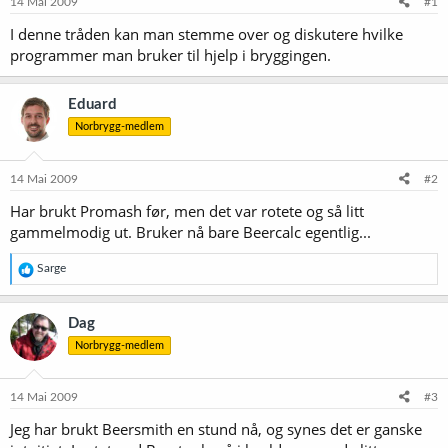
14 Mai 2009
#1
I denne tråden kan man stemme over og diskutere hvilke
programmer man bruker til hjelp i bryggingen.
Eduard
Norbrygg-medlem
14 Mai 2009
#2
Har brukt Promash før, men det var rotete og så litt
gammelmodig ut. Bruker nå bare Beercalc egentlig...
R
Sarge
e
a
k
Dag
s
Norbrygg-medlem
j
o
n
e
14 Mai 2009
#3
r
Jeg har brukt Beersmith en stund nå, og synes det er ganske
: