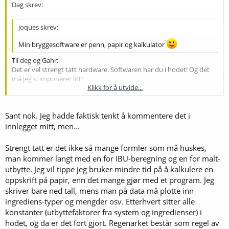
Dag skrev:
joques skrev:
Min bryggesoftware er penn, papir og kalkulator
Til deg og Gahr:
Det er vel strengt tatt hardware. Softwaren har du i hodet! Og det
må jeg si imponerer litt!
Klikk for å utvide...
Det er jo noen formler som skal kalkuleres her og der, og endrer
man noe kalkulerer man om igjen. Det må da bli mye repetitivt
arbeid?
Klikk for å utvide...
Sant nok. Jeg hadde faktisk tenkt å kommentere det i
Ikke et bittelite regneark engang?
innlegget mitt, men...
Strengt tatt er det ikke så mange formler som må huskes,
man kommer langt med en for IBU-beregning og en for malt-
utbytte. Jeg vil tippe jeg bruker mindre tid på å kalkulere en
oppskrift på papir, enn det mange gjør med et program. Jeg
skriver bare ned tall, mens man på data må plotte inn
ingrediens-typer og mengder osv. Etterhvert sitter alle
konstanter (utbyttefaktorer fra system og ingredienser) i
hodet, og da er det fort gjort. Regenarket består som regel av