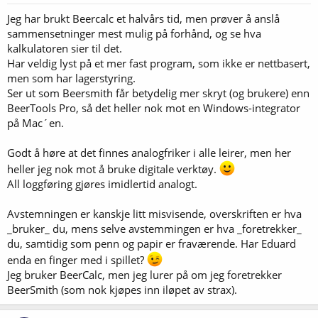
r
Jeg har brukt Beercalc et halvårs tid, men prøver å anslå
:
sammensetninger mest mulig på forhånd, og se hva
kalkulatoren sier til det.
Har veldig lyst på et mer fast program, som ikke er nettbasert,
men som har lagerstyring.
Ser ut som Beersmith får betydelig mer skryt (og brukere) enn
BeerTools Pro, så det heller nok mot en Windows-integrator
på Mac´en.
Godt å høre at det finnes analogfriker i alle leirer, men her
heller jeg nok mot å bruke digitale verktøy.
All loggføring gjøres imidlertid analogt.
Avstemningen er kanskje litt misvisende, overskriften er hva
_bruker_ du, mens selve avstemmingen er hva _foretrekker_
du, samtidig som penn og papir er fraværende. Har Eduard
enda en finger med i spillet?
Jeg bruker BeerCalc, men jeg lurer på om jeg foretrekker
BeerSmith (som nok kjøpes inn iløpet av strax).