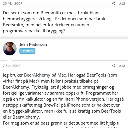
20 Mai 2009
#12
Det ser ut som om Beersmith er mest brukt blant
hjemmebryggere så langt. Er det noen som har brukt
Beersmith, men heller foretrekker en annen
programvarepakke til brygging?
Jørn Pedersen
Dommer
7 Sep 2009
#13
Jeg bruker
BeerAlchemy
på Mac. Har også BeerTools (som
virker fint på Mac), men faller i praksis tilbake på
BeerAlchemy. Fryktelig lett å jobbe med omregninger og
forskjellige varianter av samme oppskrift. Programmet har
også en fin kalkulator og en fin liten iPhone-versjon. Har også
nettopp skaffet meg BrewPal på iPhone som er hakket over
en bryggekalkulator, men ikke fullt så kraftig som BeerTools
eller BeerAlchemy.
For meg som er så pass grønn er det supert med litt hjelp til