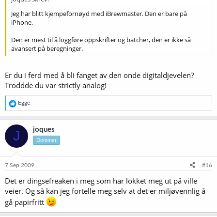
Jeg har blitt kjempefornøyd med iBrewmaster. Den er bare på
iPhone.
Den er mest til å loggføre oppskrifter og batcher, den er ikke så
avansert på beregninger.
Er du i ferd med å bli fanget av den onde digitaldjevelen?
Troddde du var strictly analog!
R
Egge
e
a
k
joques
J
s
Dommer
j
o
n
e
7 Sep 2009
#16
r
Det er dingsefreaken i meg som har lokket meg ut på ville
:
veier. Og så kan jeg fortelle meg selv at det er miljøvennlig å
gå papirfritt