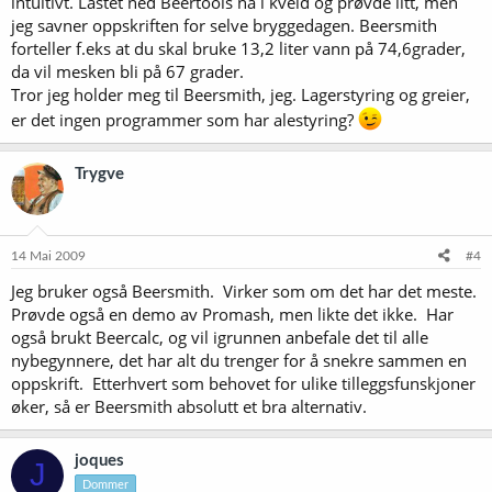
intuitivt. Lastet ned Beertools nå i kveld og prøvde litt, men
jeg savner oppskriften for selve bryggedagen. Beersmith
forteller f.eks at du skal bruke 13,2 liter vann på 74,6grader,
da vil mesken bli på 67 grader.
Tror jeg holder meg til Beersmith, jeg. Lagerstyring og greier,
er det ingen programmer som har alestyring?
Trygve
14 Mai 2009
#4
Jeg bruker også Beersmith. Virker som om det har det meste.
Prøvde også en demo av Promash, men likte det ikke. Har
også brukt Beercalc, og vil igrunnen anbefale det til alle
nybegynnere, det har alt du trenger for å snekre sammen en
oppskrift. Etterhvert som behovet for ulike tilleggsfunskjoner
øker, så er Beersmith absolutt et bra alternativ.
joques
J
Dommer