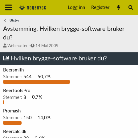
Logg inn
Registrer
Utstyr
Avstemming: Hvilken brygge-software bruker
du?
T
S
Webmaster
14 Mai 2009
r
t
å
a
Hvilken brygge-software bruker du?
d
r
s
t
Beersmith
t
d
Stemmer:
544
50,7%
a
a
r
t
t
o
BeerToolsPro
e
Stemmer:
8
0,7%
r
Promash
Stemmer:
150
14,0%
Beercalc.dk