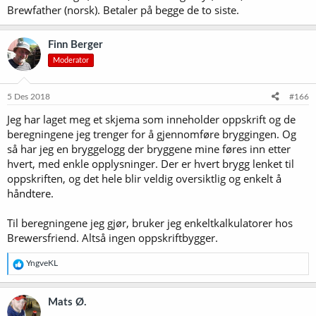
Brewfather (norsk). Betaler på begge de to siste.
Finn Berger
Moderator
5 Des 2018
#166
Jeg har laget meg et skjema som inneholder oppskrift og de
beregningene jeg trenger for å gjennomføre bryggingen. Og
så har jeg en bryggelogg der bryggene mine føres inn etter
hvert, med enkle opplysninger. Der er hvert brygg lenket til
oppskriften, og det hele blir veldig oversiktlig og enkelt å
håndtere.
Til beregningene jeg gjør, bruker jeg enkeltkalkulatorer hos
Brewersfriend. Altså ingen oppskriftbygger.
R
YngveKL
e
a
k
Mats Ø.
s