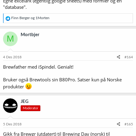
Egne excelark (egentlig google sheets) med formler og en
"database".
R
Finn Berger
og
1Morten
e
a
k
Mortbjer
M
s
j
o
n
e
4 Des 2018
#164
r
Brewfather med iSpindel. Genialt!
:
Bruker også Brewtools sin B80Pro. Satser kun på Norske
produkter
JEG
Moderator
5 Des 2018
#165
Gikk fra Brewgr (utdatert) til Brewing Day (norsk) til