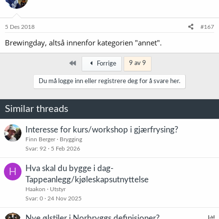
j
o
n
e
5 Des 2018
#167
r
Brewingday, altså innenfor kategorien "annet".
:
Først
9 av 9
Forrige
Du må logge inn eller registrere deg for å svare her.
Similar threads
Interesse for kurs/workshop i gjærfrysing?
Finn Berger
Brygging
Svar
92
5 Feb 2026
Hva skal du bygge i dag-
H
Tappeanlegg/kjøleskapsutnyttelse
Haakon
Utstyr
Svar
0
24 Nov 2025
Nye ølstiler i Norbryggs definisjoner?