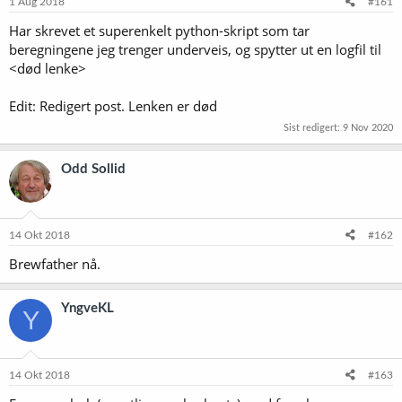
1 Aug 2018
#161
Har skrevet et superenkelt python-skript som tar
beregningene jeg trenger underveis, og spytter ut en logfil til
<død lenke>
Edit: Redigert post. Lenken er død
Sist redigert:
9 Nov 2020
Odd Sollid
14 Okt 2018
#162
Brewfather nå.
YngveKL
Y
14 Okt 2018
#163