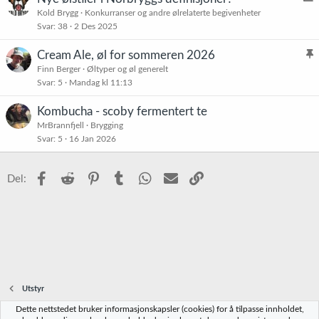
v
Kold Brygg
Konkurranser og andre ølrelaterte begivenheter
Svar
38
2 Des 2025
s
t
Cream Ale, øl for sommeren 2026
e
l
Finn Berger
Øltyper og øl generelt
Svar
5
Mandag kl 11:13
i
n
s
i
Kombucha - scoby fermentert te
t
n
MrBrannfjell
Brygging
r
g
Svar
5
16 Jan 2026
e
t
Facebook
Reddit
Pinterest
Tumblr
WhatsApp
E-post
Link
Del:
Utstyr
Dette nettstedet bruker informasjonskapsler (cookies) for å tilpasse innholdet,