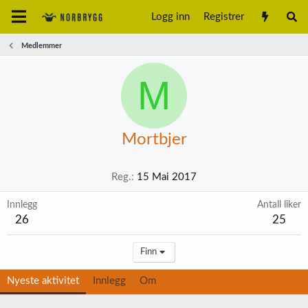
Logg inn
Registrer
Medlemmer
M
Mortbjer
Reg.
15 Mai 2017
Innlegg
Antall liker
26
25
Finn
Nyeste aktivitet
Innlegg
Om