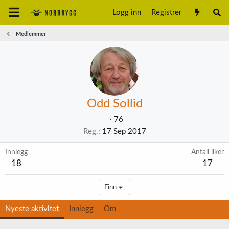
Logg inn
Registrer
Medlemmer
Odd Sollid
·
76
Reg.
17 Sep 2017
Innlegg
Antall liker
18
17
Finn
Nyeste aktivitet
Innlegg
Om