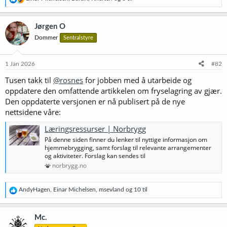
e
a
k
Jørgen O
s
Dommer
Sentralstyre
j
o
n
e
1 Jan 2026
#82
r
Tusen takk til
@rosnes
for jobben med å utarbeide og
:
oppdatere den omfattende artikkelen om fryselagring av gjær.
Den oppdaterte versjonen er nå publisert på de nye
nettsidene våre:
Læringsressurser | Norbrygg
På denne siden finner du lenker til nyttige informasjon om
hjemmebrygging, samt forslag til relevante arrangementer
og aktiviteter. Forslag kan sendes til
norbrygg.no
R
AndyHagen
,
Einar Michelsen
,
msevland
og 10 til
e
a
k
Mc.
s