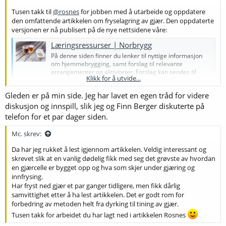
Tusen takk til
@rosnes
for jobben med å utarbeide og oppdatere
den omfattende artikkelen om fryselagring av gjær. Den oppdaterte
versjonen er nå publisert på de nye nettsidene våre:
Læringsressurser | Norbrygg
På denne siden finner du lenker til nyttige informasjon
om hjemmebrygging, samt forslag til relevante
arrangementer og aktiviteter. Forslag kan sendes til
Klikk for å utvide...
norbrygg.no
Gleden er på min side. Jeg har lavet en egen tråd for videre
diskusjon og innspill, slik jeg og Finn Berger diskuterte på
telefon for et par dager siden.
Mc. skrev:
Da har jeg rukket å lest igjennom artikkelen. Veldig interessant og
skrevet slik at en vanlig dødelig fikk med seg det grøvste av hvordan
en gjærcelle er bygget opp og hva som skjer under gjæring og
innfrysing.
Har fryst ned gjær et par ganger tidligere, men fikk dårlig
samvittighet etter å ha lest artikkelen. Det er godt rom for
forbedring av metoden helt fra dyrking til tining av gjær.
Tusen takk for arbeidet du har lagt ned i artikkelen Rosnes