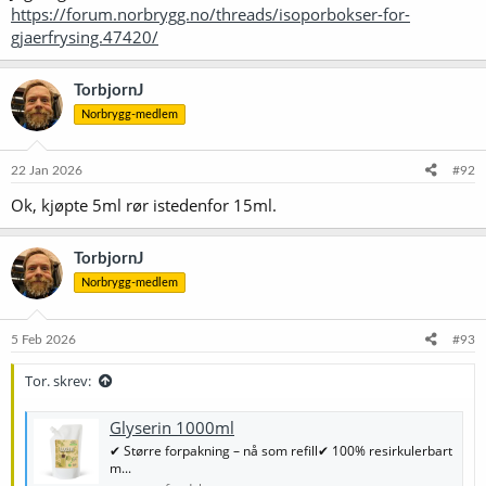
https://forum.norbrygg.no/threads/isoporbokser-for-
gjaerfrysing.47420/
TorbjornJ
Norbrygg-medlem
22 Jan 2026
#92
Ok, kjøpte 5ml rør istedenfor 15ml.
TorbjornJ
Norbrygg-medlem
5 Feb 2026
#93
Tor. skrev:
Glyserin 1000ml
✔ Større forpakning – nå som refill✔ 100% resirkulerbart
m...