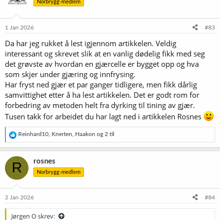
Norbrygg-medlem
j
o
n
e
1 Jan 2026
#83
r
Da har jeg rukket å lest igjennom artikkelen. Veldig
:
interessant og skrevet slik at en vanlig dødelig fikk med seg
det grøvste av hvordan en gjærcelle er bygget opp og hva
som skjer under gjæring og innfrysing.
Har fryst ned gjær et par ganger tidligere, men fikk dårlig
samvittighet etter å ha lest artikkelen. Det er godt rom for
forbedring av metoden helt fra dyrking til tining av gjær.
Tusen takk for arbeidet du har lagt ned i artikkelen Rosnes
R
Reinhard10
,
Knerten
,
Haakon
og 2 til
e
a
k
rosnes
R
s
Norbrygg-medlem
j
o
n
e
2 Jan 2026
#84
r
:
Jørgen O skrev: