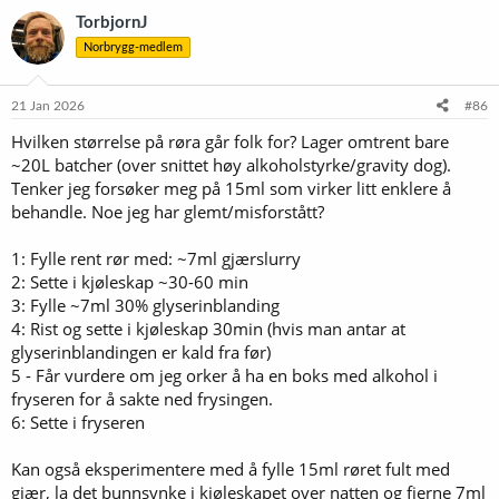
k
TorbjornJ
s
Norbrygg-medlem
j
o
n
e
21 Jan 2026
#86
r
Hvilken størrelse på røra går folk for? Lager omtrent bare
:
~20L batcher (over snittet høy alkoholstyrke/gravity dog).
Tenker jeg forsøker meg på 15ml som virker litt enklere å
behandle. Noe jeg har glemt/misforstått?
1: Fylle rent rør med: ~7ml gjærslurry
2: Sette i kjøleskap ~30-60 min
3: Fylle ~7ml 30% glyserinblanding
4: Rist og sette i kjøleskap 30min (hvis man antar at
glyserinblandingen er kald fra før)
5 - Får vurdere om jeg orker å ha en boks med alkohol i
fryseren for å sakte ned frysingen.
6: Sette i fryseren
Kan også eksperimentere med å fylle 15ml røret fult med
gjær, la det bunnsynke i kjøleskapet over natten og fjerne 7ml