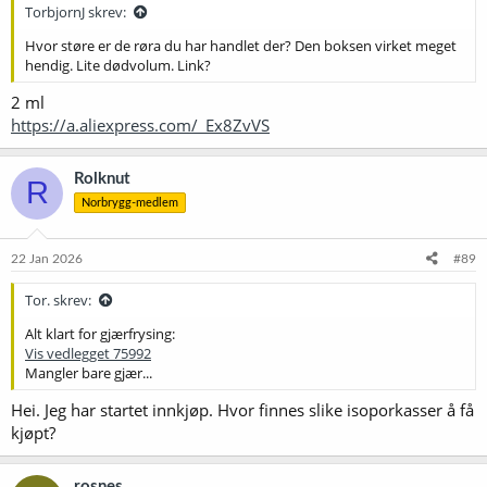
TorbjornJ skrev:
Hvor støre er de røra du har handlet der? Den boksen virket meget
hendig. Lite dødvolum. Link?
2 ml
https://a.aliexpress.com/_Ex8ZvVS
Rolknut
R
Norbrygg-medlem
22 Jan 2026
#89
Tor. skrev:
Alt klart for gjærfrysing:
Vis vedlegget 75992
Mangler bare gjær...
Hei. Jeg har startet innkjøp. Hvor finnes slike isoporkasser å få
kjøpt?
rosnes