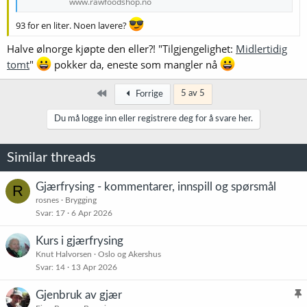
www.rawfoodshop.no
93 for en liter. Noen lavere?
Halve ølnorge kjøpte den eller?! "Tilgjengelighet:
Midlertidig
tomt
"
pokker da, eneste som mangler nå
Først
5 av 5
Forrige
Du må logge inn eller registrere deg for å svare her.
Similar threads
Gjærfrysing - kommentarer, innspill og spørsmål
R
rosnes
Brygging
Svar
17
6 Apr 2026
Kurs i gjærfrysing
Knut Halvorsen
Oslo og Akershus
Svar
14
13 Apr 2026
Gjenbruk av gjær