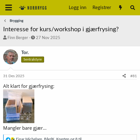
Logg inn
Registrer
Brygging
Interesse for kurs/workshop i gjærfrysing?
T
S
Finn Berger
27 Nov 2025
r
t
å
a
Tor.
d
r
Sentralstyre
s
t
t
d
a
a
31 Des 2025
#81
r
t
t
o
Alt klart for gjærfrysing:
e
r
Mangler bare gjær...
R
Einar Michelsen
,
BårdK
,
Knerten
og 8 til