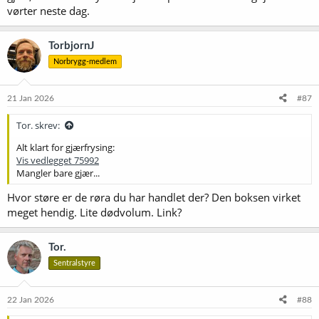
vørter neste dag.
TorbjornJ
Norbrygg-medlem
21 Jan 2026
#87
Tor. skrev:
Alt klart for gjærfrysing:
Vis vedlegget 75992
Mangler bare gjær...
Hvor støre er de røra du har handlet der? Den boksen virket
meget hendig. Lite dødvolum. Link?
Tor.
Sentralstyre
22 Jan 2026
#88