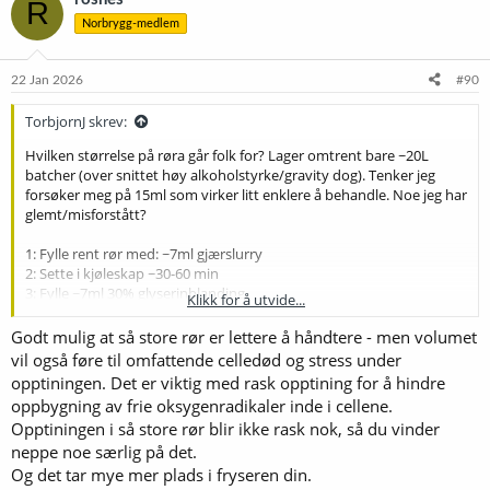
R
Norbrygg-medlem
22 Jan 2026
#90
TorbjornJ skrev:
Hvilken størrelse på røra går folk for? Lager omtrent bare ~20L
batcher (over snittet høy alkoholstyrke/gravity dog). Tenker jeg
forsøker meg på 15ml som virker litt enklere å behandle. Noe jeg har
glemt/misforstått?
1: Fylle rent rør med: ~7ml gjærslurry
2: Sette i kjøleskap ~30-60 min
3: Fylle ~7ml 30% glyserinblanding
Klikk for å utvide...
4: Rist og sette i kjøleskap 30min (hvis man antar at
glyserinblandingen er kald fra før)
Godt mulig at så store rør er lettere å håndtere - men volumet
5 - Får vurdere om jeg orker å ha en boks med alkohol i fryseren for
vil også føre til omfattende celledød og stress under
å sakte ned frysingen.
opptiningen. Det er viktig med rask opptining for å hindre
6: Sette i fryseren
oppbygning av frie oksygenradikaler inde i cellene.
Opptiningen i så store rør blir ikke rask nok, så du vinder
Kan også eksperimentere med å fylle 15ml røret fult med gjær, la det
neppe noe særlig på det.
bunnsynke i kjøleskapet over natten og fjerne 7ml vørter neste dag.
Og det tar mye mer plads i fryseren din.