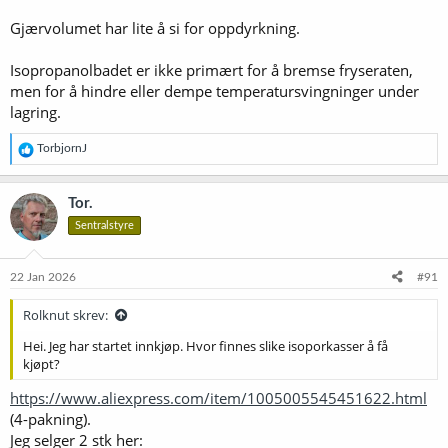
Gjærvolumet har lite å si for oppdyrkning.
Isopropanolbadet er ikke primært for å bremse fryseraten,
men for å hindre eller dempe temperatursvingninger under
lagring.
R
TorbjornJ
e
a
k
Tor.
s
Sentralstyre
j
o
n
e
22 Jan 2026
#91
r
:
Rolknut skrev:
Hei. Jeg har startet innkjøp. Hvor finnes slike isoporkasser å få
kjøpt?
https://www.aliexpress.com/item/1005005545451622.html
(4-pakning).
Jeg selger 2 stk her: