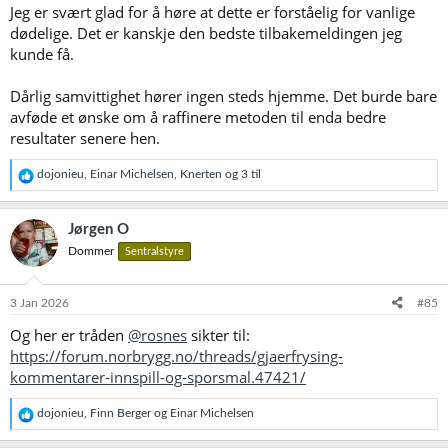
Jeg er svært glad for å høre at dette er forståelig for vanlige
dødelige. Det er kanskje den bedste tilbakemeldingen jeg
kunde få.
Dårlig samvittighet hører ingen steds hjemme. Det burde bare
avføde et ønske om å raffinere metoden til enda bedre
resultater senere hen.
R
dojonieu
,
Einar Michelsen
,
Knerten
og 3 til
e
a
k
Jørgen O
s
Dommer
Sentralstyre
j
o
n
e
3 Jan 2026
#85
r
Og her er tråden
@rosnes
sikter til:
:
https://forum.norbrygg.no/threads/gjaerfrysing-
kommentarer-innspill-og-sporsmal.47421/
R
dojonieu
,
Finn Berger
og
Einar Michelsen
e
a