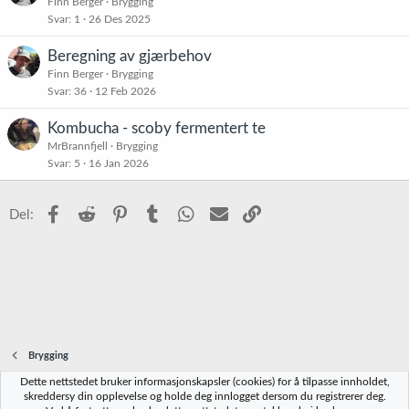
l
Finn Berger
Brygging
Svar
1
26 Des 2025
i
s
Beregning av gjærbehov
t
Finn Berger
Brygging
r
Svar
36
12 Feb 2026
e
t
Kombucha - scoby fermentert te
MrBrannfjell
Brygging
Svar
5
16 Jan 2026
Facebook
Reddit
Pinterest
Tumblr
WhatsApp
E-post
Link
Del:
Brygging
Dette nettstedet bruker informasjonskapsler (cookies) for å tilpasse innholdet,
Norbrygg-default
skreddersy din opplevelse og holde deg innlogget dersom du registrerer deg.