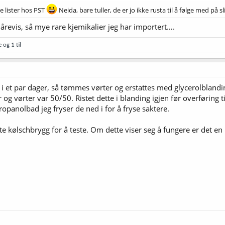
re lister hos PST
Neida, bare tuller, de er jo ikke rusta til å følge med på 
i årevis, så mye rare kjemikalier jeg har importert….
e
og 1 til
i et par dager, så tømmes vørter og erstattes med glycerolblandi
r og vørter var 50/50. Ristet dette i blanding igjen før overføring
panolbad jeg fryser de ned i for å fryse saktere.
e kølschbrygg for å teste. Om dette viser seg å fungere er det en