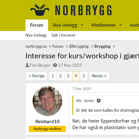
Forum
Nye innlegg
Medlemmer
norb
Nye innlegg
Søk i forumet
norbrygg.no
Forum
Ølbrygging
Brygging
Interesse for kurs/workshop i gjær
T
S
Finn Berger
27 Nov 2025
r
t
Forrige
1
2
3
4
5
Neste
å
a
d
r
s
t
7 Des 2025
t
d
a
a
Mc. skrev:
r
t
Er det de som kalles for dramsglas
t
o
e
Nei, de heter Eppendorfrør og 
r
Reinhard10
De har også et plaststativ som 
Norbrygg-medlem