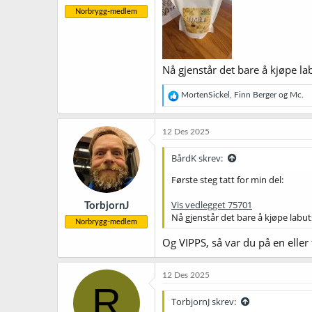
Norbrygg-medlem
Nå gjenstår det bare å kjøpe la
R
MortenSickel
,
Finn Berger
og
Mc.
e
a
k
12 Des 2025
s
j
BårdK skrev:
o
n
Første steg tatt for min del:
e
r
Vis vedlegget 75701
TorbjornJ
:
Nå gjenstår det bare å kjøpe labut
Norbrygg-medlem
Og VIPPS, så var du på en eller 
12 Des 2025
R
TorbjornJ skrev: