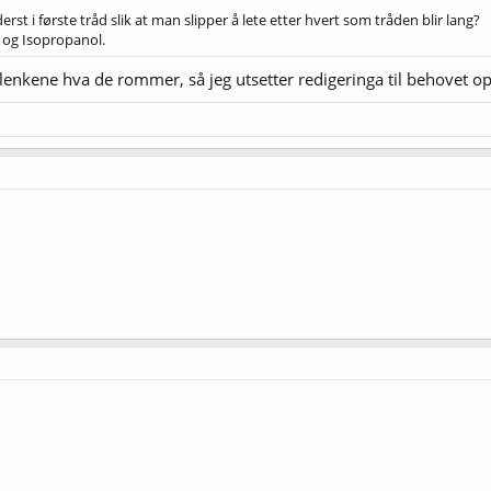
t i første tråd slik at man slipper å lete etter hvert som tråden blir lang?
in og Isopropanol.
lenkene hva de rommer, så jeg utsetter redigeringa til behovet o