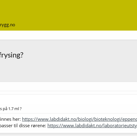
rygg.no
frysing?
s på 1.7 ml ?
finnes her:
https://www.labdidakt.no/biologi/bioteknologi/eppen
passer til disse rørene:
https://www.labdidakt.no/laboratorieutstyr