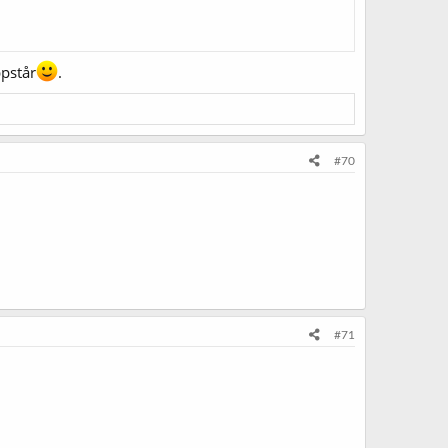
ppstår
.
#70
#71