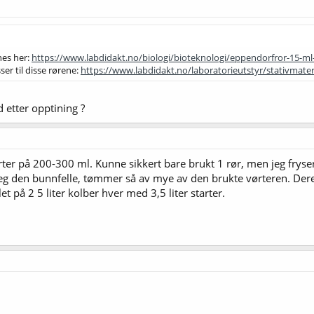
nes her:
https://www.labdidakt.no/biologi/bioteknologi/eppendorfror-15-ml
er til disse rørene:
https://www.labdidakt.no/laboratorieutstyr/stativmateri
 etter opptining ?
arter på 200-300 ml. Kunne sikkert bare brukt 1 rør, men jeg frys
jeg den bunnfelle, tømmer så av mye av den brukte vørteren. Derette
let på 2 5 liter kolber hver med 3,5 liter starter.