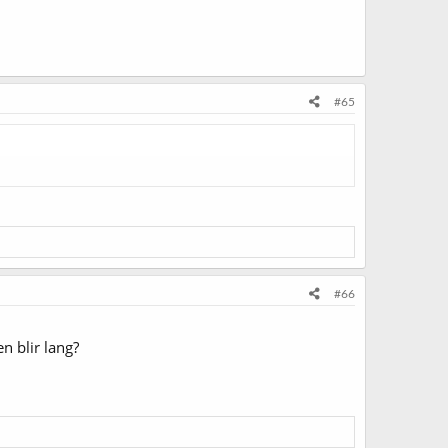
#65
#66
n blir lang?