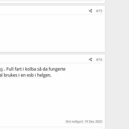
#75
#76
es
. Full fart i kolba så da fungerte
l brukes i en esb i helgen.
Sist redigert:
19 Des 2025