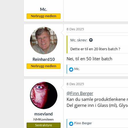
Mc.
Norbrygg-medlem
8 Des 2025
Mc. skrev:
Dette er til en 20 liters batch ?
Nei, til en 50 liter batch
Reinhard10
Norbrygg-medlem
R
Mc.
e
a
k
8 Des 2025
s
j
@Finn Berger
o
Kan du samle produktlenkene ned
n
Del gjerne inn i Glass (ml), Gly
e
r
msevland
:
NMKomiteen
R
Finn Berger
Sentralstyre
e