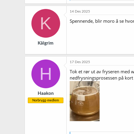
e
a
k
14 Des 2025
s
K
j
Spennende, blir moro å se hvor le
o
n
e
r
Kålgrim
:
17 Des 2025
H
Tok et rør ut av fryseren med w
nedfrysningsprosessen på kort s
Haakon
Norbrygg-medlem