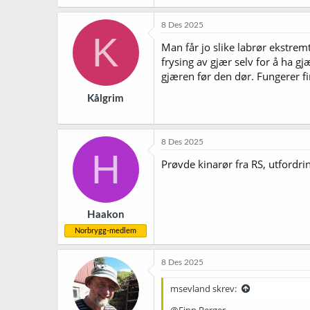
a
k
8 Des 2025
s
K
j
Man får jo slike labrør ekstremt 
o
frysing av gjær selv for å ha gj
n
gjæren før den dør. Fungerer fi
e
r
Kålgrim
:
8 Des 2025
H
Prøvde kinarør fra RS, utfordri
Haakon
Norbrygg-medlem
8 Des 2025
msevland skrev: