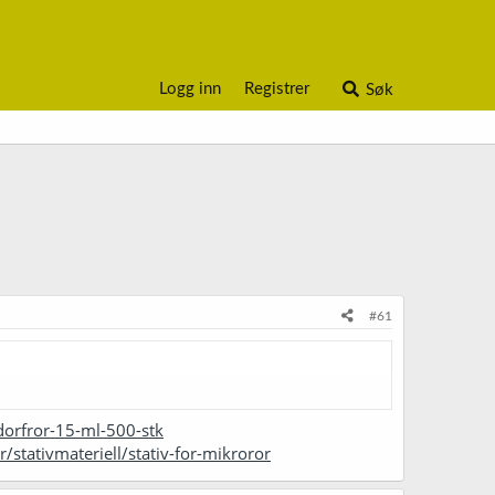
Logg inn
Registrer
Søk
#61
dorfror-15-ml-500-stk
/stativmateriell/stativ-for-mikroror