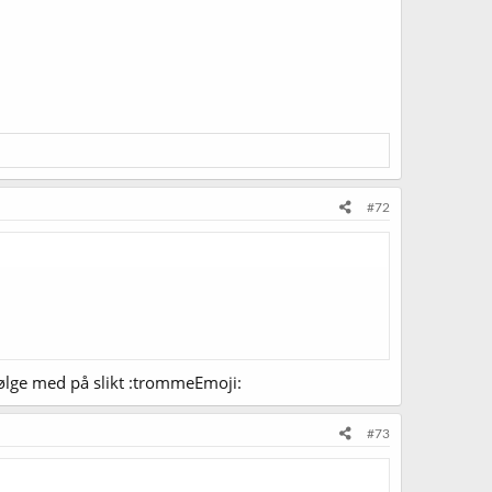
#72
å følge med på slikt :trommeEmoji:
#73