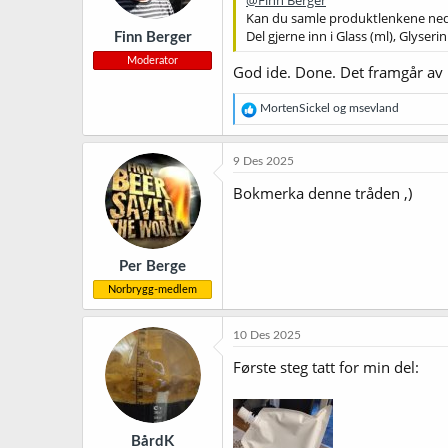
@Finn Berger
Kan du samle produktlenkene neders
Del gjerne inn i Glass (ml), Glyser
Finn Berger
Moderator
God ide. Done. Det framgår av 
R
MortenSickel
og
msevland
e
a
k
9 Des 2025
s
j
Bokmerka denne tråden ,)
o
n
e
r
Per Berge
:
Norbrygg-medlem
10 Des 2025
Første steg tatt for min del:
BårdK