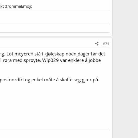
slikt :trommeEmoji:
#74
ng. Lot meyeren stå i kjøleskap noen dager før det
 til røra med sprøyte. Wlp029 var enklere å jobbe
 postnordfri og enkel måte å skaffe seg gjær på.