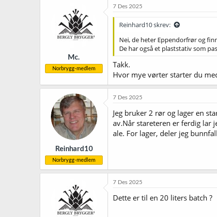
7 Des 2025
Reinhard10 skrev:
Nei, de heter Eppendorfrør og fin
De har også et plaststativ som pass
Mc.
Takk.
Norbrygg-medlem
Hvor mye vørter starter du med
7 Des 2025
Jeg bruker 2 rør og lager en st
av.Når stareteren er ferdig lar 
ale. For lager, deler jeg bunnfal
Reinhard10
Norbrygg-medlem
7 Des 2025
Dette er til en 20 liters batch ?