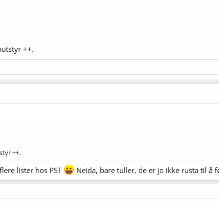
butstyr ++.
styr ++.
flere lister hos PST
Neida, bare tuller, de er jo ikke rusta til 