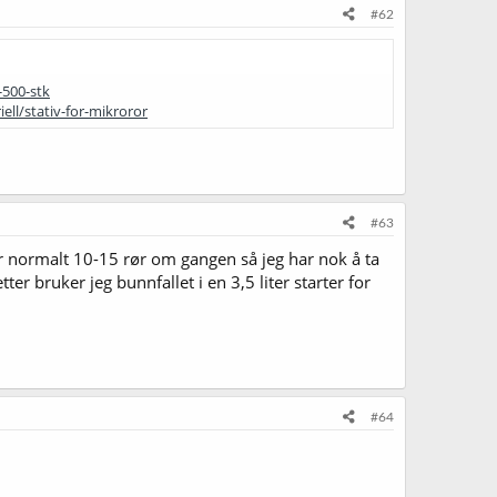
#62
-500-stk
ell/stativ-for-mikroror
#63
er normalt 10-15 rør om gangen så jeg har nok å ta
r bruker jeg bunnfallet i en 3,5 liter starter for
#64