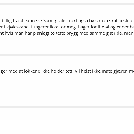
billig fra aliexpress? Samt gratis frakt også hvis man skal bestille
ær i kjøleskapet fungerer ikke for meg. Lager for lite øl og ender
nt hvis man har planlagt to tette brygg med samme gjær da, men s
nger med at lokkene ikke holder tett. Vil helst ikke mate gjæren 