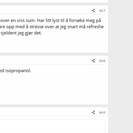
#67
 over en viss sum. Har litt lyst til å forsøke meg på
 bare opp med å stresse over at jeg snart må refreshe
jeldent jeg gjør det.
#68
med isopropanol.
#69