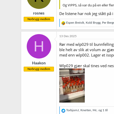
Og VIPPS, så var du på en eller fle
De listene har nok jeg stått på 
rosnes
Norbrygg-medlem
R
Espen Breivik
,
Kold Brygg
,
Per Berg
e
a
k
13 Des 2025
s
H
j
Rør med wlp029 til bunnfelling 
o
ble helt av slik at volum av gjæ
n
med enn wlp002. Lager et isopro
e
r
Haakon
:
Wlp029 gjær skal tines ved nest
Norbrygg-medlem
R
TorbjornJ
,
Knerten
,
Mc.
og 1 til