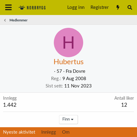
Logg inn
Registrer
Medlemmer
H
Hubertus
·
57
·
Fra
Dovre
Reg.
9 Aug 2008
Sist sett
11 Nov 2023
Innlegg
Antall liker
1.442
12
Finn
Nyeste aktivitet
Innlegg
Om