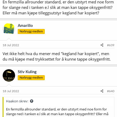
En fermzilla allrounder standard, er den utstyrt med noe form
:
for slange ned i tanken e.l slik at man kan tappe oksygenfritt?
Eller må man kjøpe tilleggsutstyr kegland har kopiert?
Amarillo
Norbrygg-medlem
18 Jul 2022
#639
Vet ikke helt hva du mener med "kegland har kopiert", men
du må kjøpe med trykksettet for å kunne tappe oksygenfritt.
Stiv Kuling
Norbrygg-medlem
18 Jul 2022
#640
Haakon skrev:
En fermzilla allrounder standard, er den utstyrt med noe form for
slange ned i tanken e.l slik at man kan tappe oksygenfritt? Eller må