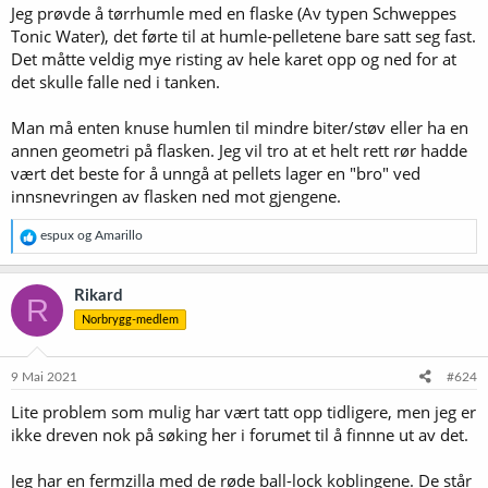
Jeg prøvde å tørrhumle med en flaske (Av typen Schweppes
Tonic Water), det førte til at humle-pelletene bare satt seg fast.
Det måtte veldig mye risting av hele karet opp og ned for at
det skulle falle ned i tanken.
Man må enten knuse humlen til mindre biter/støv eller ha en
annen geometri på flasken. Jeg vil tro at et helt rett rør hadde
vært det beste for å unngå at pellets lager en "bro" ved
innsnevringen av flasken ned mot gjengene.
R
espux
og
Amarillo
e
a
k
Rikard
R
s
Norbrygg-medlem
j
o
n
e
9 Mai 2021
#624
r
Lite problem som mulig har vært tatt opp tidligere, men jeg er
:
ikke dreven nok på søking her i forumet til å finnne ut av det.
Jeg har en fermzilla med de røde ball-lock koblingene. De står