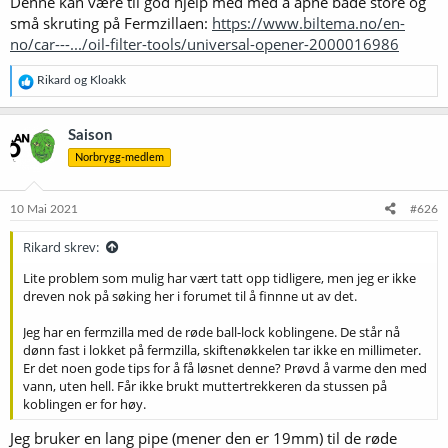
Denne kan være til god hjelp med med å åpne både store og
små skruting på Fermzillaen:
https://www.biltema.no/en-
no/car---.../oil-filter-tools/universal-opener-2000016986
R
Rikard
og
Kloakk
e
a
k
Saison
s
Norbrygg-medlem
j
o
n
e
10 Mai 2021
#626
r
:
Rikard skrev:
Lite problem som mulig har vært tatt opp tidligere, men jeg er ikke
dreven nok på søking her i forumet til å finnne ut av det.
Jeg har en fermzilla med de røde ball-lock koblingene. De står nå
dønn fast i lokket på fermzilla, skiftenøkkelen tar ikke en millimeter.
Er det noen gode tips for å få løsnet denne? Prøvd å varme den med
vann, uten hell. Får ikke brukt muttertrekkeren da stussen på
koblingen er for høy.
Jeg bruker en lang pipe (mener den er 19mm) til de røde