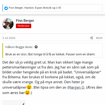
R
Finn Berger
,
Hamlot
,
Espen Breivik
og 1 til
e
a
k
Finn Berger
s
Moderator
j
o
n
e
5 Jul 2022
#635
r
:
Håkon Bugge skrev:
Bruk av en stor, låst tvinge til å få av lokket. Passer som en drøm:
Det der så jo veldig greit ut. Man kan sikkert lage mange
pettersmartløsninger ut fra den. Jeg har en sånn sak som på
bildet under hengende på en krok på badet. "Universalåpner"
fra Biltema. Kan brukes til korkene på lokket, også, om de
skulle være vrange. Og på mye annet. Den heter jo
universalåpner
. Blei tipsa om den av
@Jørgen O
. (Æres den
som æres bør
.)