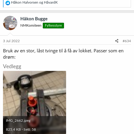
R
Håkon Halvorsen
og
HåvardK
e
a
k
Håkon Bugge
s
NMKomiteen
Fylkesstyre
j
o
n
e
3 Jul 2022
#634
r
Bruk av en stor, låst tvinge til å få av lokket. Passer som en
:
drøm:
Vedlegg
IMG_2662.jpeg
825,4 KB · Sett: 58