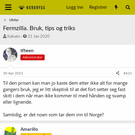
Logg inn
Registrer
Utstyr
Fermzilla. Bruk, tips og triks
T
S
Kalvatn
21 Jan 2020
r
t
å
a
tfheen
d
r
Administrator
s
t
t
d
a
a
30 Apr 2021
#621
r
t
t
o
Til den prisen kan man jo kaste dem etter ikke alt for mange
e
gangers bruk, jeg er litt skeptisk til at det fort setter seg fast
r
skitt i dem når man ikke kommer til med hånden og svamp
eller lignende.
Samtidig, er det noen som tar dem inn til Norge?
Amarillo