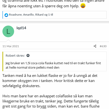
og stramma alle lokk etc i husholdet med den så ingen andre
får åpna noenting uten å spørre deg om hjelp.
R
Roadrune
,
Amarillo
,
Rikard
og 1 til
e
a
k
lqd14
L
s
j
o
n
e
11 Mai 2021
#630
r
:
Robert skrev:
Jeg bruker en 1,5l coca cola flaske kuttet ned til en trakt funker fint
at helle normal store pellets med den
Tanken med å ha en lukket flaske er jo for å unngå at det
kommer oksygen inn i tanken. Hvor kritisk dette er kan
selvfølgelig diskuteres.
Hvis man bare har en avkappet colaflaske så kan man
likegjerne bruke en trakt, tenker jeg. Dette fungerte tålelig
greit sist gang for to brygg siden, man kan evt. bare flushe