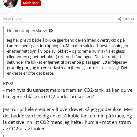
Moderator
j
o
n
e
11 Mai 2021
#633
r
:
Holmentoppen skrev:
Jeg har prøvd både å bruke gjærbeholderen (med overtrykk) og å
tømme ned i gass inn åpningen. Men den soleklart beste løsningen
er etter mitt syn å vippe av lokket – og tømme humla (fra et glass
eller annen egnet beholder) rett ned i åpningen. Det tar under ti
sekunder fra lokket er fjernet til det er på plass igjen. Etterfølges av
grundig purging fra en sodastream (hendig størrelse), selvsagt. Det
enkleste er ofte det beste.
KISS!
- men hvis du uansett må dra fram en CO2-tank, så kan du vel
like gjerne blåse inn CO2 under prosessen?
Jeg trur jo hele greia er vilt overdrevet, så jeg gidder ikke. Men
det hadde vært veldig enkelt å koble tanken min på krana, og
la det sive inn litt CO2 mens jeg helte i humla - mot en strøm
av CO2 ut av tanken.