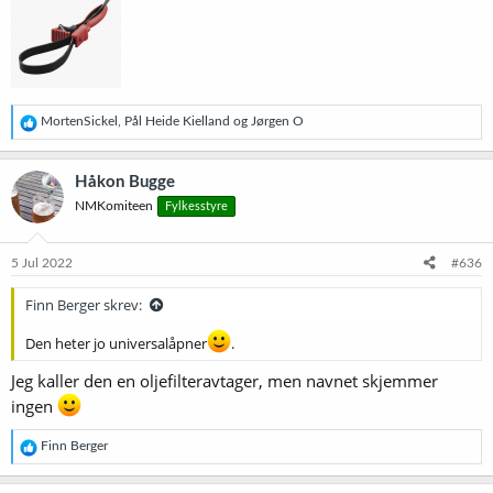
R
MortenSickel
,
Pål Heide Kielland
og
Jørgen O
e
a
k
Håkon Bugge
s
NMKomiteen
Fylkesstyre
j
o
n
e
5 Jul 2022
#636
r
:
Finn Berger skrev:
Den heter jo universalåpner
.
Jeg kaller den en oljefilteravtager, men navnet skjemmer
ingen
R
Finn Berger
e
a