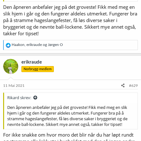
Den åpneren anbefaler jeg på det groveste! Fikk med meg en
slik hjem i går og den fungerer aldeles utmerket. Fungerer bra
på å stramme hageslangefester, få løs diverse saker i
bryggeriet og de nevnte ball-lockene. Sikkert mye annet også,
takker for tipset!
R
Haakon
,
erikraude
og
Jørgen O
e
a
k
erikraude
s
Norbrygg-medlem
j
o
n
e
11 Mai 2021
#629
r
:
Rikard skrev:
Den åpneren anbefaler jeg på det groveste! Fikk med meg en slik
hjem i går og den fungerer aldeles utmerket. Fungerer bra på å
stramme hageslangefester, få løs diverse saker i bryggeriet og de
nevnte ball-lockene. Sikkert mye annet også, takker for tipset!
For ikke snakke om hvor moro det blir når du har løpt rundt