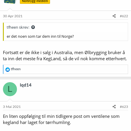
Norbrygg-medlem
30 Apr 2021
#622
tfheen skrev:
er det noen som tar dem inn til Norge?
Fortsatt er de ikke i salg i Australia, men Ølbrygging bruker å
ta inn det meste fra KegLand, så de vil nok komme etterhvert.
R
tfheen
e
a
k
lqd14
L
s
j
o
n
e
3 Mai 2021
#623
r
En liten oppfølging til min tidligere post om ventilene som
:
kegland har laget for tørrhumling.