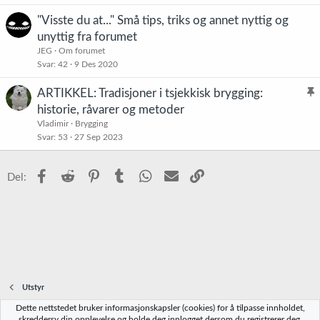
s
t
"Visste du at..." Små tips, triks og annet nyttig og
t
unyttig fra forumet
r
JEG
Om forumet
e
Svar
42
9 Des 2020
t
ARTIKKEL: Tradisjoner i tsjekkisk brygging:
l
historie, råvarer og metoder
i
Vladimir
Brygging
s
Svar
53
27 Sep 2023
t
r
Facebook
Reddit
Pinterest
Tumblr
WhatsApp
E-post
Link
Del:
e
t
Utstyr
Dette nettstedet bruker informasjonskapsler (cookies) for å tilpasse innholdet,
Norbrygg-default
skreddersy din opplevelse og holde deg innlogget dersom du registrerer deg.