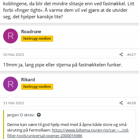
koblingene, da blir det mindre slitasje enn ved fastnøkkel. Litt
forbi «finger tight». Å varme dem vil vel gjøre at de utvider
seg, det hjelper kanskje lite?
Roadrune
R
Norbrygg-medlem
10 Mai 2021
#627
19mm ja, lang pipe eller stjerna på fastnøkkelen funker.
Rikard
R
Norbrygg-medlem
11 Mai 2021
#628
Jørgen O skrev:
Denne kan være til god hjelp med med å åpne både store og små
skruting på Fermzillaen:
https://www.biltema.no/en-no/car---.../oil-
filter-tools/universal-opener-2000016986