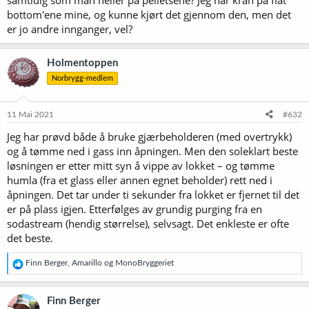
samtidig som man heller på pelletsene? Jeg har kran på flat
bottom'ene mine, og kunne kjørt det gjennom den, men det
er jo andre innganger, vel?
Holmentoppen
Norbrygg-medlem
11 Mai 2021
#632
Jeg har prøvd både å bruke gjærbeholderen (med overtrykk)
og å tømme ned i gass inn åpningen. Men den soleklart beste
løsningen er etter mitt syn å vippe av lokket – og tømme
humla (fra et glass eller annen egnet beholder) rett ned i
åpningen. Det tar under ti sekunder fra lokket er fjernet til det
er på plass igjen. Etterfølges av grundig purging fra en
sodastream (hendig størrelse), selvsagt. Det enkleste er ofte
det beste.
R
Finn Berger
,
Amarillo
og
MonoBryggeriet
e
a
k
Finn Berger
s