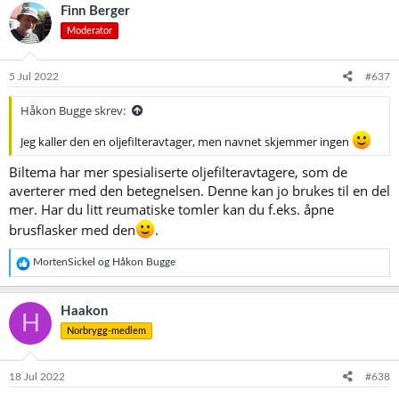
k
Finn Berger
s
Moderator
j
o
n
e
5 Jul 2022
#637
r
:
Håkon Bugge skrev:
Jeg kaller den en oljefilteravtager, men navnet skjemmer ingen
Biltema har mer spesialiserte oljefilteravtagere, som de
averterer med den betegnelsen. Denne kan jo brukes til en del
mer. Har du litt reumatiske tomler kan du f.eks. åpne
brusflasker med den
.
R
MortenSickel
og
Håkon Bugge
e
a
k
Haakon
H
s
Norbrygg-medlem
j
o
n
e
18 Jul 2022
#638
r