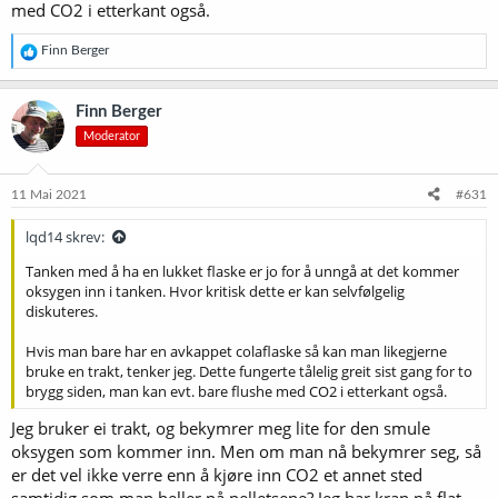
med CO2 i etterkant også.
R
Finn Berger
e
a
k
Finn Berger
s
Moderator
j
o
n
e
11 Mai 2021
#631
r
:
lqd14 skrev:
Tanken med å ha en lukket flaske er jo for å unngå at det kommer
oksygen inn i tanken. Hvor kritisk dette er kan selvfølgelig
diskuteres.
Hvis man bare har en avkappet colaflaske så kan man likegjerne
bruke en trakt, tenker jeg. Dette fungerte tålelig greit sist gang for to
brygg siden, man kan evt. bare flushe med CO2 i etterkant også.
Jeg bruker ei trakt, og bekymrer meg lite for den smule
oksygen som kommer inn. Men om man nå bekymrer seg, så
er det vel ikke verre enn å kjøre inn CO2 et annet sted