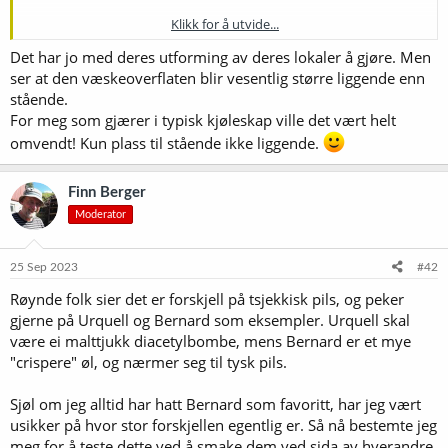
Klikk for å utvide...
Why choose beer maturation tanks with horizontal
orientation ?
Det har jo med deres utforming av deres lokaler å gjøre. Men
ser at den væskeoverflaten blir vesentlig større liggende enn
stående.
The advantage is saving place. In the same area we can place a greater
For meg som gjærer i typisk kjøleskap ville det vært helt
number of tanks, if they are arranged in the battery, i.e. in several rows
one above another. We recommend this type of the tanks, when your
omvendt! Kun plass til stående ikke liggende.
space in the brewery is too small, or the height of the room is too low.
Finn Berger
Moderator
25 Sep 2023
#42
Røynde folk sier det er forskjell på tsjekkisk pils, og peker
gjerne på Urquell og Bernard som eksempler. Urquell skal
være ei malttjukk diacetylbombe, mens Bernard er et mye
"crispere" øl, og nærmer seg til tysk pils.
Sjøl om jeg alltid har hatt Bernard som favoritt, har jeg vært
usikker på hvor stor forskjellen egentlig er. Så nå bestemte jeg
meg for å teste dette ved å smake dem ved sida av hverandre