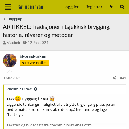
Logg inn
Registrer
Brygging
ARTIKKEL: Tradisjoner i tsjekkisk brygging:
historie, råvarer og metoder
T
S
Vladimir
12 Jan 2021
r
t
å
a
Ekornskurken
d
r
Norbrygg-medlem
s
t
t
d
a
a
3 Mar 2021
#41
r
t
t
o
Vladimir skrev:
e
r
Takk
Hyggelig å høre
Liggende tanker gir mulighet til å utnytte tilgjengelig plass på en
bedre måte, fordi du kan stable de oppå hverandre og lage
"battery".
Teksten og bildet tatt fra czechminibreweries.com: