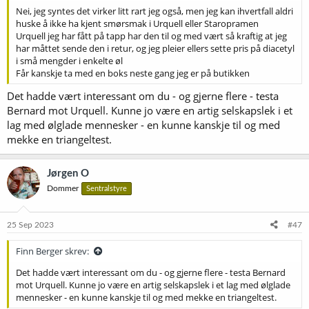
Nei, jeg syntes det virker litt rart jeg også, men jeg kan ihvertfall aldri
huske å ikke ha kjent smørsmak i Urquell eller Staropramen
Urquell jeg har fått på tapp har den til og med vært så kraftig at jeg
har måttet sende den i retur, og jeg pleier ellers sette pris på diacetyl
i små mengder i enkelte øl
Får kanskje ta med en boks neste gang jeg er på butikken
Det hadde vært interessant om du - og gjerne flere - testa
Bernard mot Urquell. Kunne jo være en artig selskapslek i et
lag med ølglade mennesker - en kunne kanskje til og med
mekke en triangeltest.
Jørgen O
Dommer
Sentralstyre
25 Sep 2023
#47
Finn Berger skrev:
Det hadde vært interessant om du - og gjerne flere - testa Bernard
mot Urquell. Kunne jo være en artig selskapslek i et lag med ølglade
mennesker - en kunne kanskje til og med mekke en triangeltest.