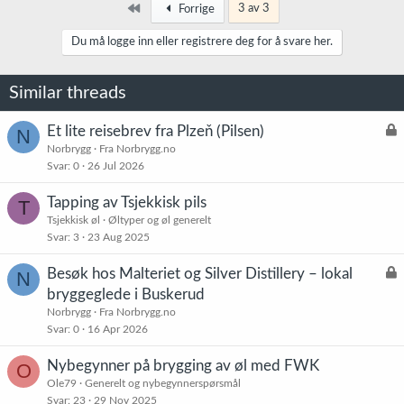
k
Først
3 av 3
Forrige
s
j
Du må logge inn eller registrere deg for å svare her.
o
n
e
Similar threads
r
:
L
Et lite reisebrev fra Plzeň (Pilsen)
N
å
Norbrygg
Fra Norbrygg.no
Svar
0
26 Jul 2026
s
t
Tapping av Tsjekkisk pils
T
Tsjekkisk øl
Øltyper og øl generelt
Svar
3
23 Aug 2025
L
Besøk hos Malteriet og Silver Distillery – lokal
N
å
bryggeglede i Buskerud
s
Norbrygg
Fra Norbrygg.no
t
Svar
0
16 Apr 2026
Nybegynner på brygging av øl med FWK
O
Ole79
Generelt og nybegynnerspørsmål
Svar
23
29 Nov 2025