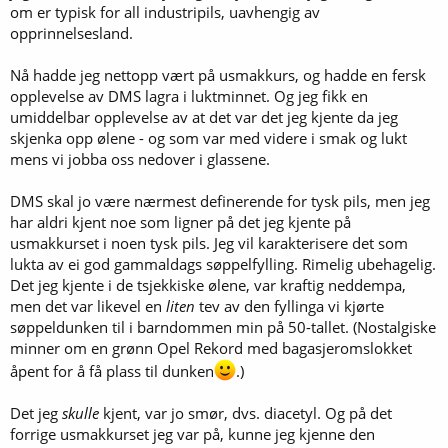
om er typisk for all industripils, uavhengig av
opprinnelsesland.
Nå hadde jeg nettopp vært på usmakkurs, og hadde en fersk
opplevelse av DMS lagra i luktminnet. Og jeg fikk en
umiddelbar opplevelse av at det var det jeg kjente da jeg
skjenka opp ølene - og som var med videre i smak og lukt
mens vi jobba oss nedover i glassene.
DMS skal jo være nærmest definerende for tysk pils, men jeg
har aldri kjent noe som ligner på det jeg kjente på
usmakkurset i noen tysk pils. Jeg vil karakterisere det som
lukta av ei god gammaldags søppelfylling. Rimelig ubehagelig.
Det jeg kjente i de tsjekkiske ølene, var kraftig neddempa,
men det var likevel en
liten
tev av den fyllinga vi kjørte
søppeldunken til i barndommen min på 50-tallet. (Nostalgiske
minner om en grønn Opel Rekord med bagasjeromslokket
åpent for å få plass til dunken
.)
Det jeg
skulle
kjent, var jo smør, dvs. diacetyl. Og på det
forrige usmakkurset jeg var på, kunne jeg kjenne den