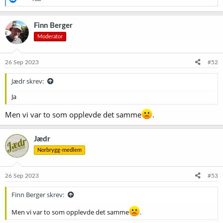
e
a
k
Finn Berger
s
Moderator
j
o
n
e
26 Sep 2023
#52
r
:
Jædr skrev:
Ja
Men vi var to som opplevde det samme
.
Jædr
Norbrygg-medlem
26 Sep 2023
#53
Finn Berger skrev:
Men vi var to som opplevde det samme
.