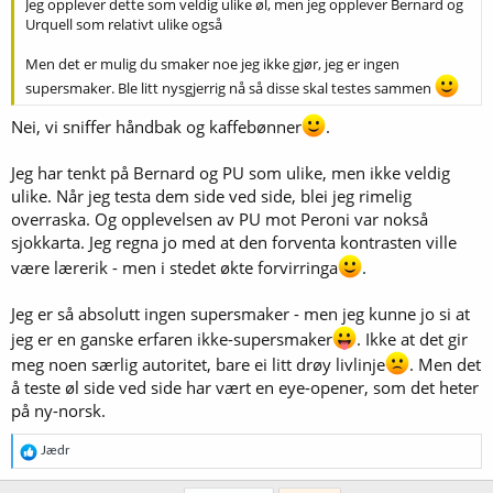
Jeg opplever dette som veldig ulike øl, men jeg opplever Bernard og
Urquell som relativt ulike også
Men det er mulig du smaker noe jeg ikke gjør, jeg er ingen
supersmaker. Ble litt nysgjerrig nå så disse skal testes sammen
Nei, vi sniffer håndbak og kaffebønner
.
Jeg har tenkt på Bernard og PU som ulike, men ikke veldig
ulike. Når jeg testa dem side ved side, blei jeg rimelig
overraska. Og opplevelsen av PU mot Peroni var nokså
sjokkarta. Jeg regna jo med at den forventa kontrasten ville
være lærerik - men i stedet økte forvirringa
.
Jeg er så absolutt ingen supersmaker - men jeg kunne jo si at
jeg er en ganske erfaren ikke-supersmaker
. Ikke at det gir
meg noen særlig autoritet, bare ei litt drøy livlinje
. Men det
å teste øl side ved side har vært en eye-opener, som det heter
på ny-norsk.
R
Jædr
e
a