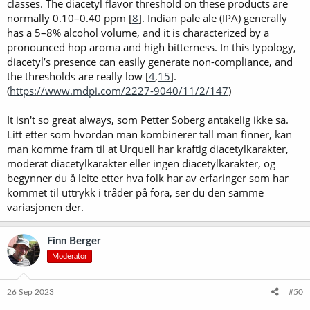
classes. The diacetyl flavor threshold on these products are
normally 0.10–0.40 ppm [
8
]. Indian pale ale (IPA) generally
has a 5–8% alcohol volume, and it is characterized by a
pronounced hop aroma and high bitterness. In this typology,
diacetyl’s presence can easily generate non-compliance, and
the thresholds are really low [
4
,
15
].
(
https://www.mdpi.com/2227-9040/11/2/147
)
It isn't so great always, som Petter Soberg antakelig ikke sa.
Litt etter som hvordan man kombinerer tall man finner, kan
man komme fram til at Urquell har kraftig diacetylkarakter,
moderat diacetylkarakter eller ingen diacetylkarakter, og
begynner du å leite etter hva folk har av erfaringer som har
kommet til uttrykk i tråder på fora, ser du den samme
variasjonen der.
Finn Berger
Moderator
26 Sep 2023
#50