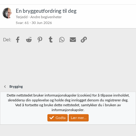
En bryggeutfordring til deg
Terjedd
Andre begivenheter
Svar
61
30 Jun 2026
Facebook
Reddit
Pinterest
Tumblr
WhatsApp
E-post
Link
Del:
Brygging
Dette nettstedet bruker informasjonskapsler (cookies) for å tilpasse innholdet,
Norbrygg-default
skreddersy din opplevelse og holde deg innlogget dersom du registrerer deg.
Ved å fortsette og bruke dette nettstedet, samtykker du i bruken av
Kontakt oss
Vilkår og regler
Personvernregler
Hjelp
Hjem
R
informasjonskapsler.
S
S
Godta
Lær mer...
®
Community platform by XenForo
© 2010-2023 XenForo Ltd.