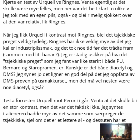
Kjørte en test av Urquell vs Ringnes. Venta egentlig at det
skulle være mye felles, men her var det helt klart to ulike øl.
Jeg tok med en egen pils, også - og blei rimelig sjokkert over
at den var relativt lik Ringnes.
Når jeg fikk Urquell i kontrast mot Ringnes, blei det tsjekkiske
preget veldig tydelig. Ringnes har ikke veldig mye av det jeg
kaller industripilssmak, og det tok noe tid før det trådte fram
(sammen med litt banan?). Jeg er stadig usikker på hva det
"tsjekkiske preget" som jeg fant var like sterkt i både PU,
Bernard og Staropramen, er. Kanskje er det både diacetyl og
DMS? Jeg synes jo det ligner en god del på det jeg oppfatta av
DMS-prøven på usmakkurset, men det må vel nesten være
noe diacetyl, også?
Testa forresten Urquell mot Peroni i går. Venta at det skulle bli
en stor kontrast, men det var det faktisk ikke. Jeg syntes
italieneren hadde mye av det samme som særpreger de
tsjekkiske, sjøl om det er et lettere øl - og dessuten har et