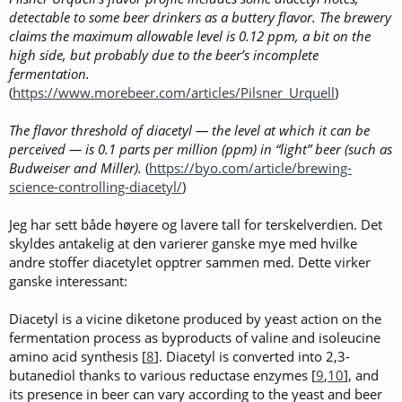
detectable to some beer drinkers as a buttery flavor. The brewery
claims the maximum allowable level is 0.12 ppm, a bit on the
high side, but probably due to the beer’s incomplete
fermentation.
(
https://www.morebeer.com/articles/Pilsner_Urquell
)
The flavor threshold of diacetyl — the level at which it can be
perceived — is 0.1 parts per million (ppm) in “light” beer (such as
Budweiser and Miller).
(
https://byo.com/article/brewing-
science-controlling-diacetyl/
)
Jeg har sett både høyere og lavere tall for terskelverdien. Det
skyldes antakelig at den varierer ganske mye med hvilke
andre stoffer diacetylet opptrer sammen med. Dette virker
ganske interessant:
Diacetyl is a vicine diketone produced by yeast action on the
fermentation process as byproducts of valine and isoleucine
amino acid synthesis [
8
]. Diacetyl is converted into 2,3-
butanediol thanks to various reductase enzymes [
9
,
10
], and
its presence in beer can vary according to the yeast and beer