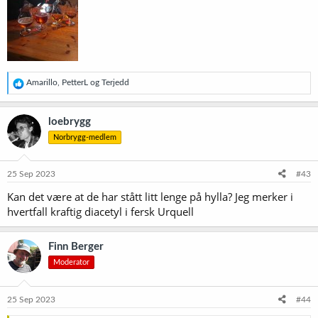
R
Amarillo
,
PetterL
og
Terjedd
e
a
k
loebrygg
s
Norbrygg-medlem
j
o
n
e
25 Sep 2023
#43
r
Kan det være at de har stått litt lenge på hylla? Jeg merker i
:
hvertfall kraftig diacetyl i fersk Urquell
Finn Berger
Moderator
25 Sep 2023
#44