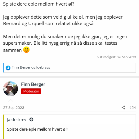
Spiste dere eple mellom hvert øl?
Jeg opplever dette som veldig ulike øl, men jeg opplever
Bernard og Urquell som relativt ulike også
Men det er mulig du smaker noe jeg ikke gjør, jeg er ingen
supersmaker. Ble litt nysgjerrig nå så disse skal testes
sammen
Sist redigert:
26 Sep 2023
R
Finn Berger
og
loebrygg
e
a
k
Finn Berger
s
Moderator
j
o
n
e
27 Sep 2023
#54
r
:
Jædr skrev:
Spiste dere eple mellom hvert øl?