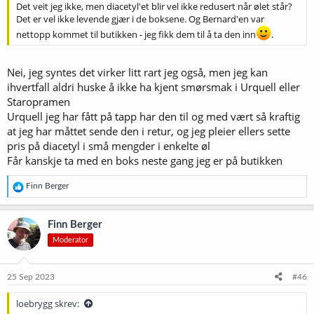
Det veit jeg ikke, men diacetyl'et blir vel ikke redusert når ølet står?
Det er vel ikke levende gjær i de boksene. Og Bernard'en var
nettopp kommet til butikken - jeg fikk dem til å ta den inn
.
Nei, jeg syntes det virker litt rart jeg også, men jeg kan
ihvertfall aldri huske å ikke ha kjent smørsmak i Urquell eller
Staropramen
Urquell jeg har fått på tapp har den til og med vært så kraftig
at jeg har måttet sende den i retur, og jeg pleier ellers sette
pris på diacetyl i små mengder i enkelte øl
Får kanskje ta med en boks neste gang jeg er på butikken
R
Finn Berger
e
a
k
Finn Berger
s
Moderator
j
o
n
e
25 Sep 2023
#46
r
:
loebrygg skrev: