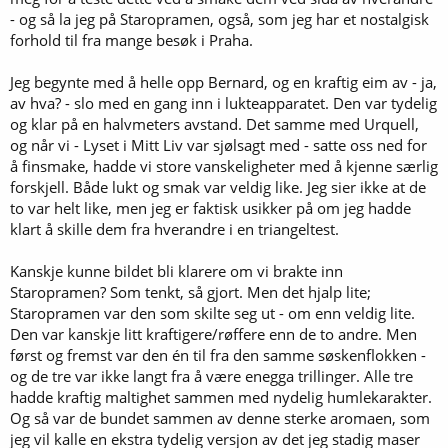
- og så la jeg på Staropramen, også, som jeg har et nostalgisk
forhold til fra mange besøk i Praha.
Jeg begynte med å helle opp Bernard, og en kraftig eim av - ja,
av hva? - slo med en gang inn i lukteapparatet. Den var tydelig
og klar på en halvmeters avstand. Det samme med Urquell,
og når vi - Lyset i Mitt Liv var sjølsagt med - satte oss ned for
å finsmake, hadde vi store vanskeligheter med å kjenne særlig
forskjell. Både lukt og smak var veldig like. Jeg sier ikke at de
to var helt like, men jeg er faktisk usikker på om jeg hadde
klart å skille dem fra hverandre i en triangeltest.
Kanskje kunne bildet bli klarere om vi brakte inn
Staropramen? Som tenkt, så gjort. Men det hjalp lite;
Staropramen var den som skilte seg ut - om enn veldig lite.
Den var kanskje litt kraftigere/røffere enn de to andre. Men
først og fremst var den én til fra den samme søskenflokken -
og de tre var ikke langt fra å være enegga trillinger. Alle tre
hadde kraftig maltighet sammen med nydelig humlekarakter.
Og så var de bundet sammen av denne sterke aromaen, som
jeg vil kalle en ekstra tydelig versjon av det jeg stadig maser