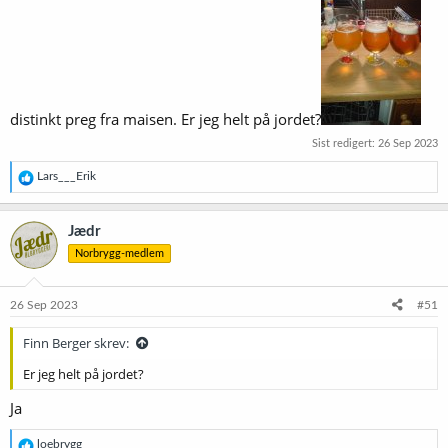
distinkt preg fra maisen. Er jeg helt på jordet?
Sist redigert:
26 Sep 2023
R
Lars___Erik
e
a
k
Jædr
s
Norbrygg-medlem
j
o
n
e
26 Sep 2023
#51
r
:
Finn Berger skrev:
Er jeg helt på jordet?
Ja
R
loebrygg