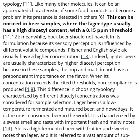
typology [
11
]. Like many other molecules, it can be an
appreciated characteristic of some food products or become a
problem if its presence is detected in others [
6
].
This can be
noticed in beer samples, where the lager type usually
has a high diacetyl content, with a 0.15 ppm threshold
[
11
,
12
]; meanwhile, bock beer should not have it in its
formulation because its sensory perception is influenced by
different volatile compounds. Pilsner and English-style ale
usually have a higher concentration [
13
]. Indeed, lighter beers
are usually characterized by higher diacetyl perception
because in these samples, the hop and malt do not have a
preponderant importance on the flavor. When its
concentration exceeds the cited thresholds, non-compliance is
produced [
4
,
8
]. This difference in choosing typology
characterized by different diacetyl concentrations was
considered for sample selection. Lager beer is a low-
temperature fermented and matured beer, and nowadays, it
is the most consumed beer in the world. It is characterized by
a sweet smell and taste with important fresh and malty notes
[
14
]. Ale is a high fermented beer with fruitier and sweeter
notes than lager, and it is referred to a vast amount of sub-