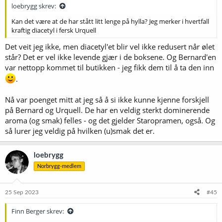
loebrygg skrev:
Kan det være at de har stått litt lenge på hylla? Jeg merker i hvertfall
kraftig diacetyl i fersk Urquell
Det veit jeg ikke, men diacetyl'et blir vel ikke redusert når ølet
står? Det er vel ikke levende gjær i de boksene. Og Bernard'en
var nettopp kommet til butikken - jeg fikk dem til å ta den inn
.
Nå var poenget mitt at jeg så å si ikke kunne kjenne forskjell
på Bernard og Urquell. De har en veldig sterkt dominerende
aroma (og smak) felles - og det gjelder Staropramen, også. Og
så lurer jeg veldig på hvilken (u)smak det er.
loebrygg
Norbrygg-medlem
25 Sep 2023
#45
Finn Berger skrev: