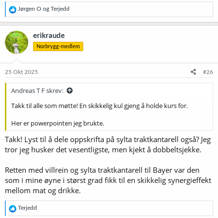
R
Jørgen O
og
Terjedd
e
a
k
erikraude
s
Norbrygg-medlem
j
o
n
e
25 Okt 2025
#26
r
:
Andreas T F skrev:
Takk til alle som møtte! En skikkelig kul gjeng å holde kurs for.
Her er powerpointen jeg brukte.
Takk! Lyst til å dele oppskrifta på sylta traktkantarell også? Jeg
tror jeg husker det vesentligste, men kjekt å dobbeltsjekke.
Retten med villrein og sylta traktkantarell til Bayer var den
som i mine øyne i størst grad fikk til en skikkelig synergieffekt
mellom mat og drikke.
R
Terjedd
e