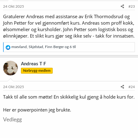
n
e
24 Okt 2025
#23
r
Gratulerer Andreas med assistanse av Erik Thormodsrud og
:
John Petter for vel gjennomført kurs. Andreas som proff kokk,
ølsommelier og kursholder. John Petter som logistisk boss og
ølinnkjøper. Et slikt kurs gjør seg ikke selv - takk for innsatsen.
R
msevland
,
Skjelstad
,
Finn Berger
og 6 til
e
a
k
Andreas T F
s
Norbrygg-medlem
j
o
n
e
24 Okt 2025
#24
r
Takk til alle som møtte! En skikkelig kul gjeng å holde kurs for.
:
Her er powerpointen jeg brukte.
Vedlegg