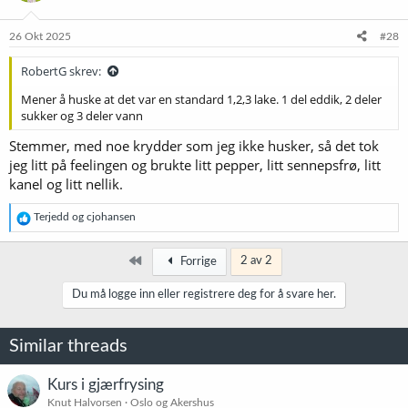
o
n
e
26 Okt 2025
#28
r
:
RobertG skrev:
Mener å huske at det var en standard 1,2,3 lake. 1 del eddik, 2 deler
sukker og 3 deler vann
Stemmer, med noe krydder som jeg ikke husker, så det tok
jeg litt på feelingen og brukte litt pepper, litt sennepsfrø, litt
kanel og litt nellik.
R
Terjedd
og
cjohansen
e
a
k
Først
2 av 2
Forrige
s
j
Du må logge inn eller registrere deg for å svare her.
o
n
e
Similar threads
r
:
Kurs i gjærfrysing
Knut Halvorsen
Oslo og Akershus