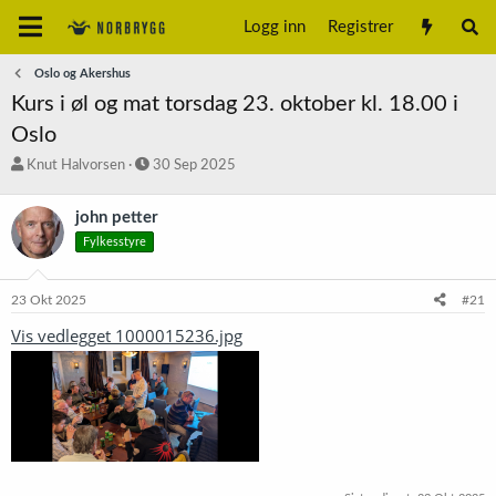
Logg inn
Registrer
Oslo og Akershus
Kurs i øl og mat torsdag 23. oktober kl. 18.00 i
Oslo
T
S
Knut Halvorsen
30 Sep 2025
r
t
å
a
john petter
d
r
Fylkesstyre
s
t
t
d
a
a
23 Okt 2025
#21
r
t
t
o
Vis vedlegget 1000015236.jpg
e
r