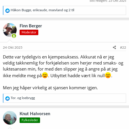
Sist redigert:
23 Okt 2025
R
Håkon Bugge
,
erikraude
,
msevland
og 2 til
e
a
k
Finn Berger
s
Moderator
j
o
n
e
24 Okt 2025
#22
r
Dette var tydeligvis en kjempesuksess. Akkurat nå er jeg
:
veldig takknemlig for forkjølelsen som herjer med smaks- og
luktesansen min, for med den slipper jeg å angre på at jeg
ikke meldte meg på
. Utbyttet hadde vært lik null
.
Men jeg håper virkelig at sjansen kommer igjen.
R
Tor.
og
loebrygg
e
a
k
Knut Halvorsen
s
Fylkesleder
j
o