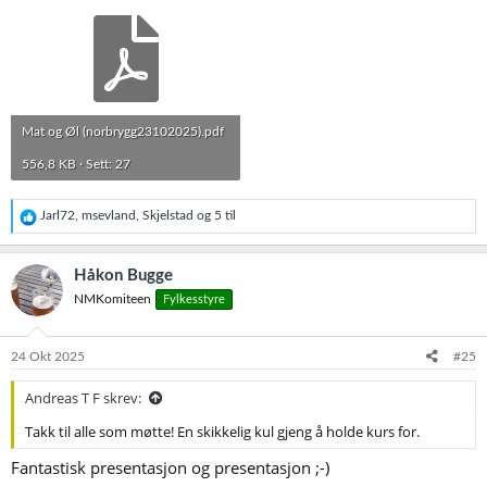
Mat og Øl (norbrygg23102025).pdf
556,8 KB · Sett: 27
R
Jarl72
,
msevland
,
Skjelstad
og 5 til
e
a
k
Håkon Bugge
s
NMKomiteen
Fylkesstyre
j
o
n
e
24 Okt 2025
#25
r
:
Andreas T F skrev:
Takk til alle som møtte! En skikkelig kul gjeng å holde kurs for.
Fantastisk presentasjon og presentasjon ;-)