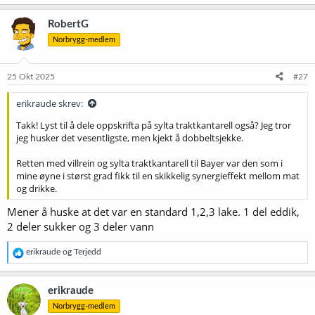
a
k
RobertG
s
Norbrygg-medlem
j
o
n
e
25 Okt 2025
#27
r
:
erikraude skrev:
Takk! Lyst til å dele oppskrifta på sylta traktkantarell også? Jeg tror
jeg husker det vesentligste, men kjekt å dobbeltsjekke.
Retten med villrein og sylta traktkantarell til Bayer var den som i
mine øyne i størst grad fikk til en skikkelig synergieffekt mellom mat
og drikke.
Mener å huske at det var en standard 1,2,3 lake. 1 del eddik,
2 deler sukker og 3 deler vann
R
erikraude
og
Terjedd
e
a
k
erikraude
s
Norbrygg-medlem
j