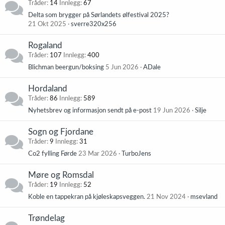
Tråder
14
Innlegg
67
Delta som brygger på Sørlandets ølfestival 2025?
21 Okt 2025
sverre320x256
Rogaland
Tråder
107
Innlegg
400
Blichman beergun/boksing
5 Jun 2026
ADale
Hordaland
Tråder
86
Innlegg
589
Nyhetsbrev og informasjon sendt på e-post
19 Jun 2026
Silje
Sogn og Fjordane
Tråder
9
Innlegg
31
Co2 fylling Førde
23 Mar 2026
TurboJens
Møre og Romsdal
Tråder
19
Innlegg
52
Koble en tappekran på kjøleskapsveggen.
21 Nov 2024
msevland
Trøndelag