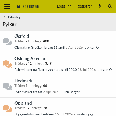
Logg inn
Registrer
Fylkeslag
Fylker
Østfold
Tråder
71
Innlegg
408
Ølsmaking Greåker lørdag 11.april
8 Apr 2026
Jørgen O
Oslo og Akershus
Tråder
241
Innlegg
3,4K
Rabattkoder og "Norbrygg status" til 2030
28 Jul 2026
Jørgen O
Hedmark
Tråder
14
Innlegg
66
Fylle flasker fra fat
7 Apr 2025
Finn Berger
Oppland
Tråder
37
Innlegg
98
Bryggeutstyr nær hedalen?
12 Jul 2026
Gardebrygg