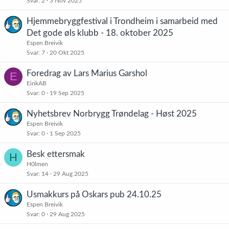
Svar
2
3 Nov 2025
Hjemmebryggfestival i Trondheim i samarbeid med
Det gode øls klubb - 18. oktober 2025
Espen Breivik
Svar
7
20 Okt 2025
Foredrag av Lars Marius Garshol
E
EirikAB
Svar
0
19 Sep 2025
Nyhetsbrev Norbrygg Trøndelag - Høst 2025
Espen Breivik
Svar
0
1 Sep 2025
Besk ettersmak
H
H0lmen
Svar
14
29 Aug 2025
Usmakkurs på Oskars pub 24.10.25
Espen Breivik
Svar
0
29 Aug 2025