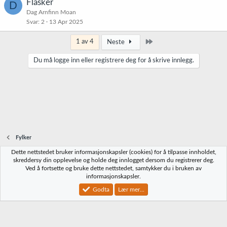
Flasker
D
Dag Arnfinn Moan
Svar
2
13 Apr 2025
Siste
1 av 4
Neste
Du må logge inn eller registrere deg for å skrive innlegg.
Fylker
Dette nettstedet bruker informasjonskapsler (cookies) for å tilpasse innholdet,
Norbrygg-default
skreddersy din opplevelse og holde deg innlogget dersom du registrerer deg.
Ved å fortsette og bruke dette nettstedet, samtykker du i bruken av
Kontakt oss
Vilkår og regler
Personvernregler
Hjelp
Hjem
R
informasjonskapsler.
S
S
Godta
Lær mer...
®
Community platform by XenForo
© 2010-2023 XenForo Ltd.