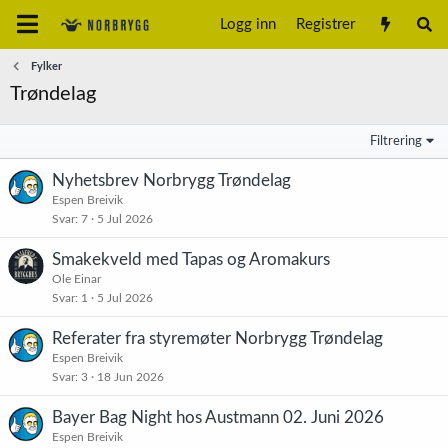
Logg inn
Registrer
Fylker
Trøndelag
Filtrering
Nyhetsbrev Norbrygg Trøndelag
Espen Breivik
Svar
7
5 Jul 2026
Smakekveld med Tapas og Aromakurs
Ole Einar
Svar
1
5 Jul 2026
Referater fra styremøter Norbrygg Trøndelag
Espen Breivik
Svar
3
18 Jun 2026
Bayer Bag Night hos Austmann 02. Juni 2026
Espen Breivik