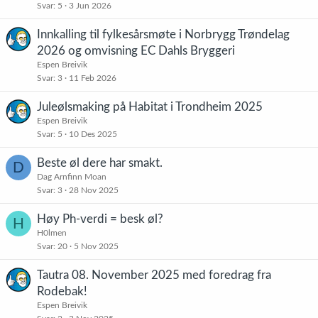
Svar
5
3 Jun 2026
Innkalling til fylkesårsmøte i Norbrygg Trøndelag
2026 og omvisning EC Dahls Bryggeri
Espen Breivik
Svar
3
11 Feb 2026
Juleølsmaking på Habitat i Trondheim 2025
Espen Breivik
Svar
5
10 Des 2025
Beste øl dere har smakt.
D
Dag Arnfinn Moan
Svar
3
28 Nov 2025
Høy Ph-verdi = besk øl?
H
H0lmen
Svar
20
5 Nov 2025
Tautra 08. November 2025 med foredrag fra
Rodebak!
Espen Breivik