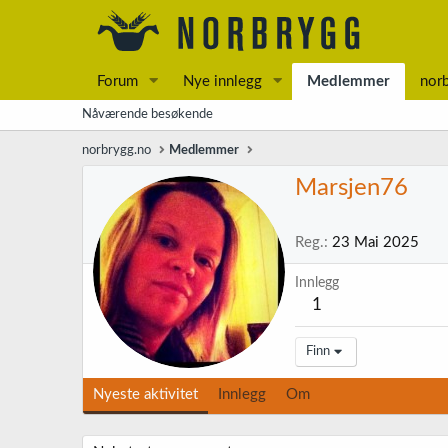
Forum
Nye innlegg
Medlemmer
nor
Nåværende besøkende
norbrygg.no
Medlemmer
Marsjen76
Reg.
23 Mai 2025
Innlegg
1
Finn
Nyeste aktivitet
Innlegg
Om