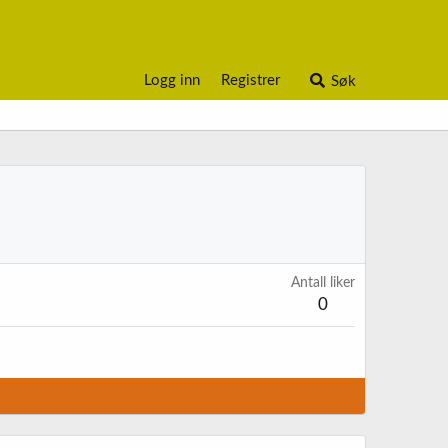
Logg inn
Registrer
Søk
Antall liker
0