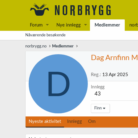
Forum
Nye innlegg
Medlemmer
nor
Nåværende besøkende
norbrygg.no
Medlemmer
Dag Arnfinn 
D
Reg.
13 Apr 2025
Innlegg
43
Finn
Nyeste aktivitet
Innlegg
Om