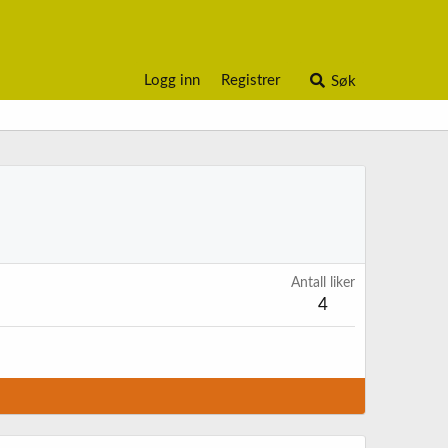
Logg inn
Registrer
Søk
Antall liker
4