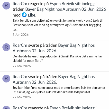
RoarChr
reagerte på
Espen Breivik sitt innlegg
i
R
tråden
Bayer Bag Night hos Austmann 02. Juni 2026
med
Like
.
Takk for alle som deltok på en veldig hyggelig kveld - også takk til
Brewshop som var med og arrangerte og Austmann for brygging
og...
3 Jun 2026
RoarChr
svarte på tråden
Bayer Bag Night hos
R
Austmann 02. Juni 2026
.
Den hadde havnet i søppelposten i Gmail. Kanskje det samme har
skjedd for noen flere?
27 Mai 2026
RoarChr
svarte på tråden
Bayer Bag Night hos
R
Austmann 02. Juni 2026
.
Jeg kan ikke finne noen epost med promo-koden. Når ble den sendt
ut, slik at jeg kan sjekke akkurat det aktuelle tidspunktet.
27 Mai 2026
RoarChr
reagerte på
Espen Breivik sitt innlegg
i