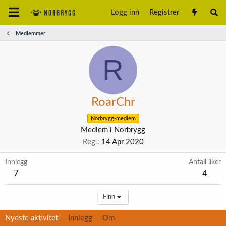
Logg inn
Registrer
Medlemmer
R
RoarChr
Norbrygg-medlem
Medlem i Norbrygg
Reg.
14 Apr 2020
Innlegg
Antall liker
7
4
Finn
Nyeste aktivitet
Innlegg
Om