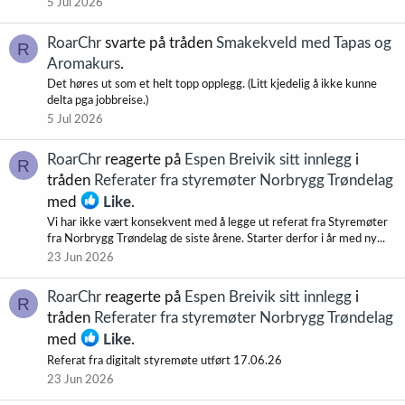
5 Jul 2026
RoarChr
svarte på tråden
Smakekveld med Tapas og
R
Aromakurs
.
Det høres ut som et helt topp opplegg. (Litt kjedelig å ikke kunne
delta pga jobbreise.)
5 Jul 2026
RoarChr
reagerte på
Espen Breivik sitt innlegg
i
R
tråden
Referater fra styremøter Norbrygg Trøndelag
med
Like
.
Vi har ikke vært konsekvent med å legge ut referat fra Styremøter
fra Norbrygg Trøndelag de siste årene. Starter derfor i år med ny...
23 Jun 2026
RoarChr
reagerte på
Espen Breivik sitt innlegg
i
R
tråden
Referater fra styremøter Norbrygg Trøndelag
med
Like
.
Referat fra digitalt styremøte utført 17.06.26
23 Jun 2026