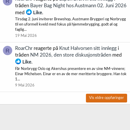
R
tråden
Bayer Bag Night hos Austmann 02. Juni 2026
med
Like
.
Tirsdag 2. juni inviterer Brewshop, Austmann Bryggeri og Norbrygg
til en uformell kveld med fokus på hjemmebrygging, godt øl og
faglig...
19 Mai 2026
RoarChr
reagerte på
Knut Halvorsen sitt innlegg
i
R
tråden
NM 2026, den store diskusjonstråden
med
Like
.
Får Norbrygg Oslo og Akershus presentere en av sine NM-vinnere;
Einar Michelsen. Einar er en av de mer meritterte bryggere. Han tok
1...
9 Mai 2026
Vis eldre oppføringer