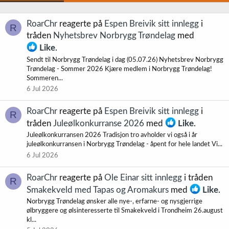
RoarChr
reagerte på
Espen Breivik sitt innlegg
i
R
tråden
Nyhetsbrev Norbrygg Trøndelag
med
Like
.
Sendt til Norbrygg Trøndelag i dag (05.07.26) Nyhetsbrev Norbrygg
Trøndelag - Sommer 2026 Kjære medlem i Norbrygg Trøndelag!
Sommeren...
6 Jul 2026
RoarChr
reagerte på
Espen Breivik sitt innlegg
i
R
tråden
Juleølkonkurranse 2026
med
Like
.
Juleølkonkurransen 2026 Tradisjon tro avholder vi også i år
juleølkonkurransen i Norbrygg Trøndelag - åpent for hele landet Vi...
6 Jul 2026
RoarChr
reagerte på
Ole Einar sitt innlegg
i tråden
R
Smakekveld med Tapas og Aromakurs
med
Like
.
Norbrygg Trøndelag ønsker alle nye-, erfarne- og nysgjerrige
ølbryggere og ølsinteresserte til Smakekveld i Trondheim 26.august
kl...