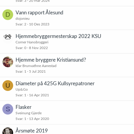
Svar
3
20 Mar 2024
Vann rapport Ålesund
D
dojonieu
Svar
2
10 Des 2023
Hjemmebryggermesterskap 2022 KSU
Corner Nanobryggeri
Svar
0
8 Nov 2022
Hjemme bryggere Kristiansund?
Idar Brunvathne Aanestad
Svar
1
5 Jul 2021
Diameter på 425G Kullsyrepatroner
U
Up&Go
Svar
1
16 Apr 2021
Flasker
S
Sveinung Gjerde
Svar
1
13 Apr 2020
Årsmøte 2019