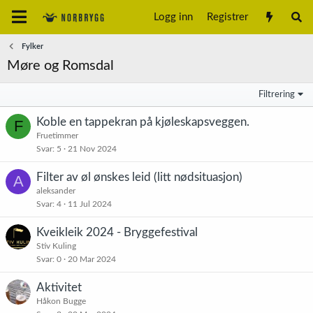
Logg inn
Registrer
Fylker
Møre og Romsdal
Filtrering
Koble en tappekran på kjøleskapsveggen.
F
Fruetimmer
Svar
5
21 Nov 2024
Filter av øl ønskes leid (litt nødsituasjon)
A
aleksander
Svar
4
11 Jul 2024
Kveikleik 2024 - Bryggefestival
Stiv Kuling
Svar
0
20 Mar 2024
Aktivitet
Håkon Bugge