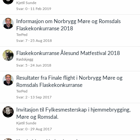
Kjetil Sunde
Svar
0
11 Feb 2019
Informasjon om Norbrygg Møre og Romsdals
Flaskekonkurranse 2018
TerPed
Svar
7
25 Aug 2018
Flaskekonkurranse Ålesund Matfestival 2018
Rødskjegg
Svar
5
24 Jun 2018
Resultater fra Finale flight i Norbrygg Møre og
Romsdals Flaskekonkurranse
TerPed
Svar
2
13 Sep 2017
Invitasjon til Fylkesmesterskap i hjemmebrygging,
Møre og Romsdal.
Kjetil Sunde
Svar
0
29 Aug 2017