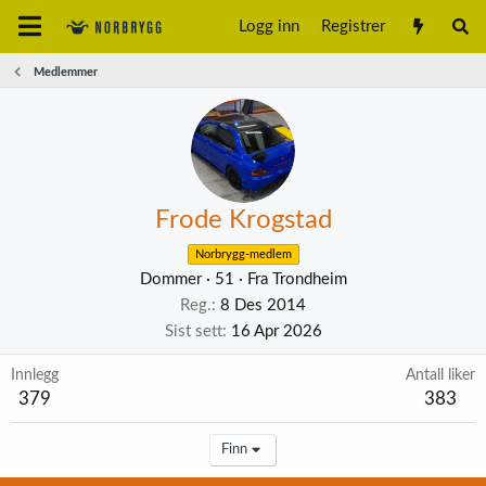
Logg inn
Registrer
Medlemmer
Frode Krogstad
Norbrygg-medlem
Dommer
·
51
·
Fra
Trondheim
Reg.
8 Des 2014
Sist sett
16 Apr 2026
Innlegg
Antall liker
379
383
Finn