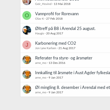
Geir_Hovind
13 Mai 2018
Vannprofil for Rorevann
O
Olav K
27 Feb 2018
Øltreff på B8 i Arendal 25 august.
Haugis
20 Aug 2017
Karbonering med CO2
J
Jon Løw Karlsen
21 Aug 2017
Referater fra styre- og årsmøter
arne_mo
13 Des 2016
Innkalling til årsmøte i Aust Agder fylkesl
arne_mo
9 Jan 2017
Øl mingling 8. desember i Arendal med et 
arne_mo
9 Jan 2017