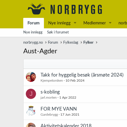
Forum
Nye innlegg
Medlemmer
norb
Nye innlegg
Søk i forumet
norbrygg.no
Forum
Fylkeslag
Fylker
Aust-Agder
Takk for hyggelig besøk (årsmøte 2024)
Kjempetorsken
10 Feb 2024
s-kobling
J
jarl.morten
1 Apr 2022
FOR MYE VANN
Gardebrygg
17 Jun 2021
Aktivitetskalender 2018