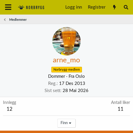
Logg inn
Registrer
Medlemmer
arne_mo
Norbrygg-medlem
Dommer
·
Fra
Oslo
Reg.
17 Des 2013
Sist sett
28 Mai 2026
Innlegg
Antall liker
12
11
Finn